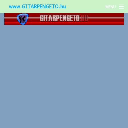
www.GITARPENGETO.hu
MENU
Népszerű-
Különleges-
Okos-gitárok
Gitár kiegészítők
Zenei stílusok
Gitár játék technikák
Gitáros lányok
Utcazenészek
Képek