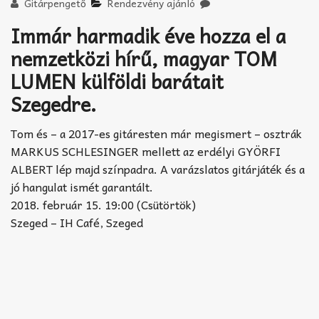
Akkord-kotta
Gitárpengető
Rendezvény ajánló
Immár harmadik éve hozza el a
TABok
nemzetközi hírű, magyar TOM
Improvizáció
LUMEN külföldi barátait
Szegedre.
Tom és – a 2017-es gitáresten már megismert – osztrák
MARKUS SCHLESINGER mellett az erdélyi GYÖRFI
ALBERT lép majd színpadra. A varázslatos gitárjáték és a
jó hangulat ismét garantált.
2018. február 15. 19:00 (Csütörtök)
Szeged – IH Café, Szeged