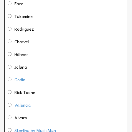
Face
Takamine
Rodriguez
Charvel
Höhner
Jolana
Godin
Rick Toone
Valencia
Alvaro
Sterling by MusicMan