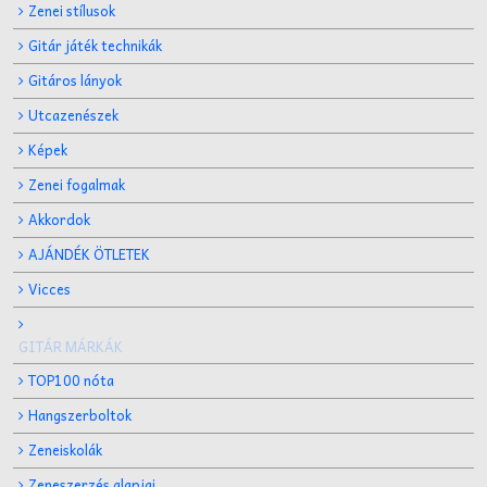
Zenei stílusok
Gitár játék technikák
Gitáros lányok
Utcazenészek
Képek
Zenei fogalmak
Akkordok
AJÁNDÉK ÖTLETEK
Vicces
GITÁR MÁRKÁK
TOP100 nóta
Hangszerboltok
Zeneiskolák
Zeneszerzés alapjai