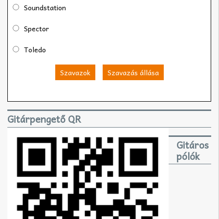
Soundstation
Spector
Toledo
Szavazok
Szavazás állása
Gitárpengető QR
Gitáros
pólók