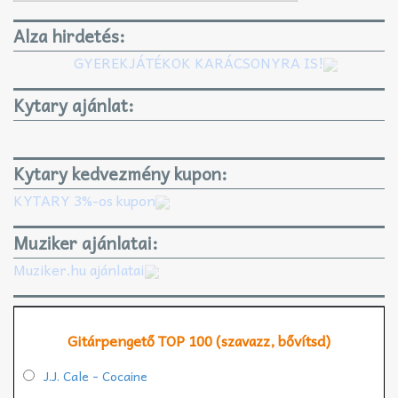
Alza hirdetés:
GYEREKJÁTÉKOK KARÁCSONYRA IS!
Kytary ajánlat:
Kytary kedvezmény kupon:
KYTARY 3%-os kupon
Muziker ajánlatai:
Muziker.hu ajánlatai
Gitárpengető TOP 100 (szavazz, bővítsd)
J.J. Cale - Cocaine