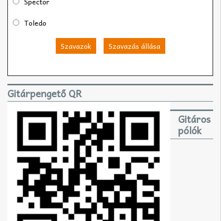
Spector
Toledo
Szavazok
Szavazás állása
Gitárpengető QR
Gitáros
pólók