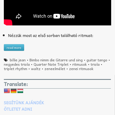
Nézzük most az első sorban található ritmust:
read more
billie jean
•
Bimbo nimm die Gitarre und sing
•
guitar tango
•
negyedes triola
•
Quarter Note Triplet
•
ritmusok
•
triola
•
triplet rhythm
•
waltz
•
zeneelmélet
•
zenei ritmusok
Translate:
SEGÍTÜNK AJÁNDÉK
ÖTLETET ADNI