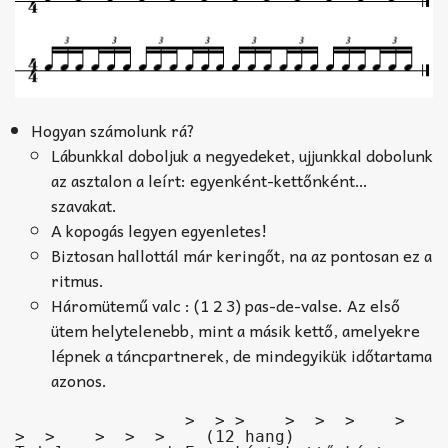
Hogyan számolunk rá?
Lábunkkal doboljuk a negyedeket, ujjunkkal dobolunk
az asztalon a leírt: egyenként-kettőnként…
szavakat.
A kopogás legyen egyenletes!
Biztosan hallottál már keringőt, na az pontosan ez a
ritmus.
Háromütemű valc : (1 2 3) pas-de-valse. Az első
ütem helytelenebb, mint a másik kettő, amelyekre
lépnek a táncpartnerek, de mindegyikük időtartama
azonos.
                 >  > >    >  >  >    >  
>  >    >  >  >    (12 hang)
