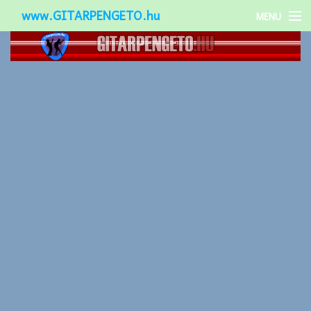
www.GITARPENGETO.hu
MENU
Népszerű-
Különleges-
Okos-gitárok
Gitár kiegészítők
Zenei stílusok
Gitár játék technikák
Gitáros lányok
Utcazenészek
Képek