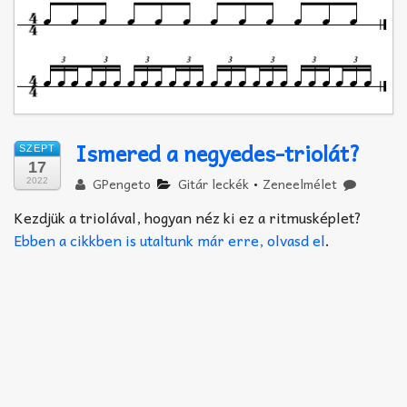
Akkord-kotta
TABok
Improvizáció
Ismered a negyedes-triolát?
SZEPT
17
GPengeto
Gitár leckék
•
Zeneelmélet
2022
Kezdjük a triolával, hogyan néz ki ez a ritmusképlet?
Ebben a cikkben is utaltunk már erre, olvasd el
.