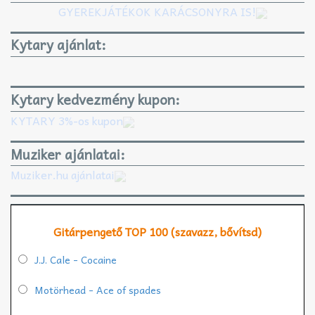
GYEREKJÁTÉKOK KARÁCSONYRA IS!
Kytary ajánlat:
Kytary kedvezmény kupon:
KYTARY 3%-os kupon
Muziker ajánlatai:
Muziker.hu ajánlatai
Gitárpengető TOP 100 (szavazz, bővítsd)
J.J. Cale - Cocaine
Motörhead - Ace of spades