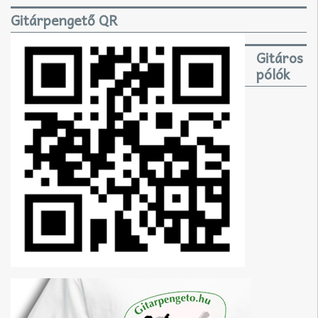
Gitárpengető QR
Gitáros
pólók