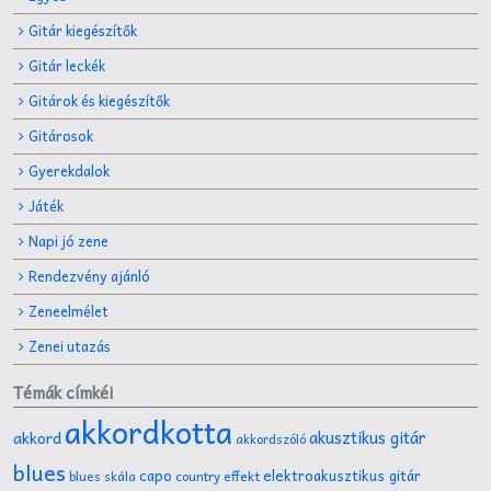
Gitár kiegészítők
Gitár leckék
Gitárok és kiegészítők
Gitárosok
Gyerekdalok
Játék
Napi jó zene
Rendezvény ajánló
Zeneelmélet
Zenei utazás
Témák címkéi
akkordkotta
akusztikus gitár
akkord
akkordszóló
blues
capo
elektroakusztikus gitár
effekt
blues skála
country