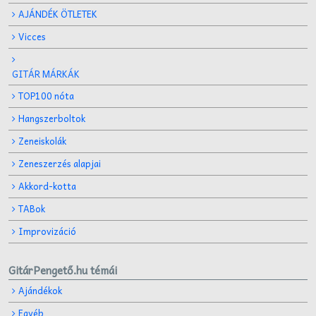
AJÁNDÉK ÖTLETEK
Vicces
GITÁR MÁRKÁK
TOP100 nóta
Hangszerboltok
Zeneiskolák
Zeneszerzés alapjai
Akkord-kotta
TABok
Improvizáció
GitárPengető.hu témái
Ajándékok
Egyéb