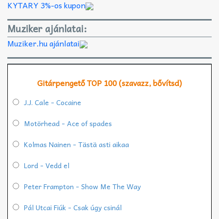
KYTARY 3%-os kupon
Muziker ajánlatai:
Muziker.hu ajánlatai
Gitárpengető TOP 100 (szavazz, bővítsd)
J.J. Cale - Cocaine
Motörhead - Ace of spades
Kolmas Nainen - Tästä asti aikaa
Lord - Vedd el
Peter Frampton - Show Me The Way
Pál Utcai Fiúk - Csak úgy csinál