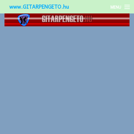
www.GITARPENGETO.hu
MENU
Népszerű-
Különleges-
Okos-gitárok
Gitár kiegészítők
Zenei stílusok
Gitár játék technikák
Gitáros lányok
Utcazenészek
Képek