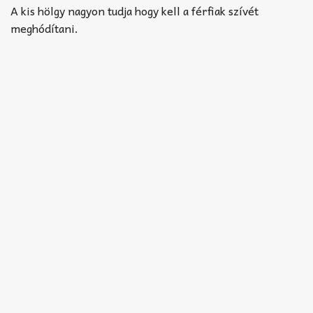
Akkord-kotta
A kis hölgy nagyon tudja hogy kell a férfiak szívét
meghódítani.
TABok
Improvizáció