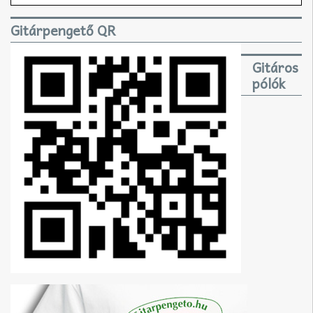
Gitárpengető QR
Gitáros
pólók