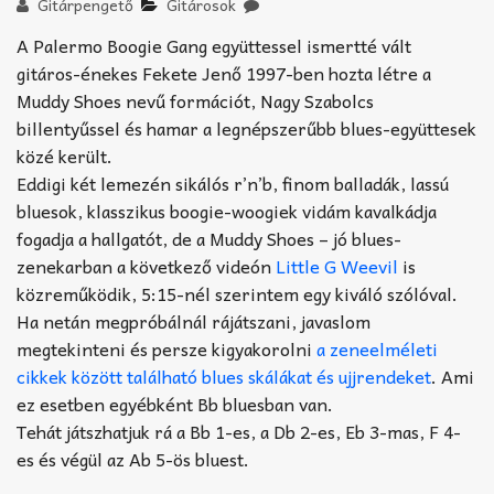
Akkord-kotta
Gitárpengető
Gitárosok
A Palermo Boogie Gang együttessel ismertté vált
TABok
gitáros-énekes Fekete Jenő 1997-ben hozta létre a
Muddy Shoes nevű formációt, Nagy Szabolcs
Improvizáció
billentyűssel és hamar a legnépszerűbb blues-együttesek
közé került.
Eddigi két lemezén sikálós r’n’b, finom balladák, lassú
bluesok, klasszikus boogie-woogiek vidám kavalkádja
fogadja a hallgatót, de a Muddy Shoes – jó blues-
zenekarban a következő videón
Little G Weevil
is
közreműködik, 5:15-nél szerintem egy kiváló szólóval.
Ha netán megpróbálnál rájátszani, javaslom
megtekinteni és persze kigyakorolni
a zeneelméleti
cikkek között található blues skálákat és ujjrendeket
. Ami
ez esetben egyébként Bb bluesban van.
Tehát játszhatjuk rá a Bb 1-es, a Db 2-es, Eb 3-mas, F 4-
es és végül az Ab 5-ös bluest.