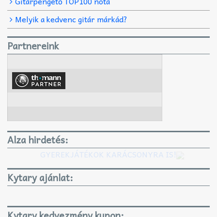
Gitárpengető TOP100 nóta
Melyik a kedvenc gitár márkád?
Partnereink
Alza hirdetés:
GYEREKJÁTÉKOK KARÁCSONYRA IS!
Kytary ajánlat:
Kytary kedvezmény kupon: