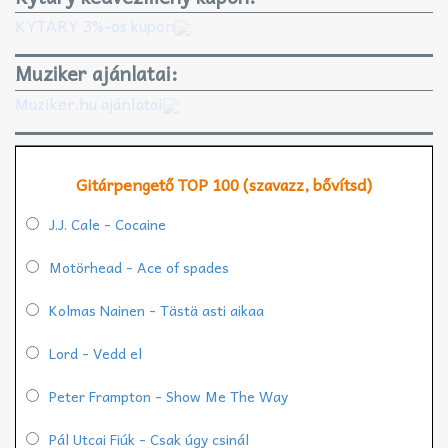
KYTARY 3%-os kupon
Muziker ajánlatai:
Muziker.hu ajánlatai
Gitárpengető TOP 100 (szavazz, bővítsd)
J.J. Cale - Cocaine
Motörhead - Ace of spades
Kolmas Nainen - Tästä asti aikaa
Lord - Vedd el
Peter Frampton - Show Me The Way
Pál Utcai Fiúk - Csak úgy csinál