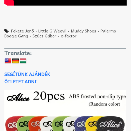
Fekete Jenő
•
Little G Weevil
•
Muddy Shoes
•
Palermo
Boogie Gang
•
Szűcs Gábor
•
x-faktor
Translate:
SEGÍTÜNK AJÁNDÉK
ÖTLETET ADNI