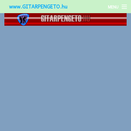
www.GITARPENGETO.hu
MENU
Népszerű-
Különleges-
Okos-gitárok
Gitár kiegészítők
Zenei stílusok
Gitár játék technikák
Gitáros lányok
Utcazenészek
Képek