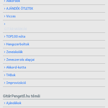
Akkordok
AJÁNDÉK ÖTLETEK
Vicces
GITÁR MÁRKÁK
TOP100 nóta
Hangszerboltok
Zeneiskolák
Zeneszerzés alapjai
Akkord-kotta
TABok
Improvizáció
GitárPengető.hu témái
Ajándékok