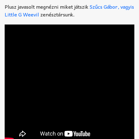
Plusz javasolt megnézni miket játszik
Szűcs Gábor, vagyis
Little G Weevil
zenésztársunk.