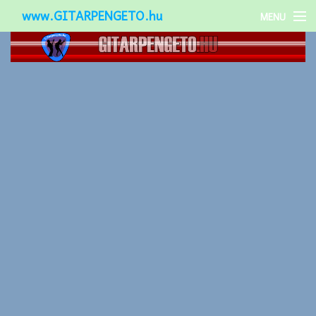
www.GITARPENGETO.hu
MENU
Népszerű-
Különleges-
Okos-gitárok
Gitár kiegészítők
Zenei stílusok
Gitár játék technikák
Gitáros lányok
Utcazenészek
Képek