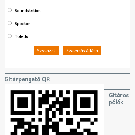
Soundstation
Spector
Toledo
Szavazok
Szavazás állása
Gitárpengető QR
Gitáros
pólók