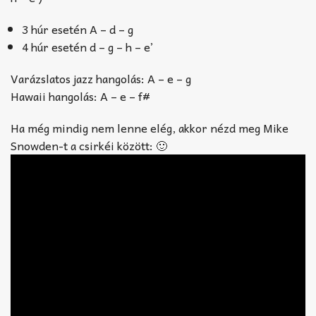
3 húr esetén A – d – g
4 húr esetén d – g – h – e’
Varázslatos jazz hangolás: A – e – g
Hawaii hangolás: A – e – f#
Ha még mindig nem lenne elég, akkor nézd meg Mike
Snowden-t a csirkéi között: 🙂