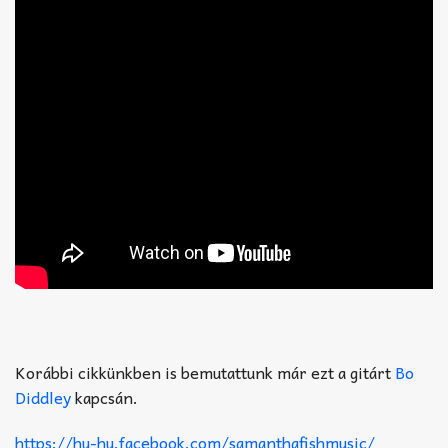
Korábbi cikkünkben is bemutattunk már ezt a gitárt
Bo
Diddley
kapcsán.
https://hu-hu.facebook.com/samanthafishmusic/