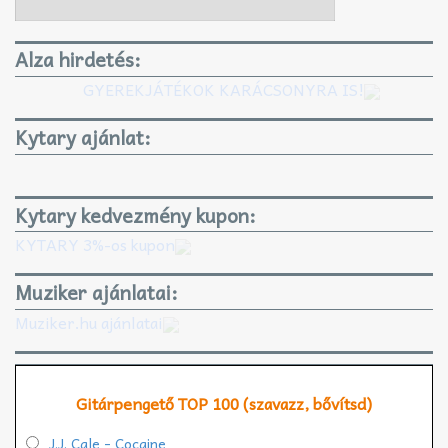
Alza hirdetés:
GYEREKJÁTÉKOK KARÁCSONYRA IS!
Kytary ajánlat:
Kytary kedvezmény kupon:
KYTARY 3%-os kupon
Muziker ajánlatai:
Muziker.hu ajánlatai
Gitárpengető TOP 100 (szavazz, bővítsd)
J.J. Cale - Cocaine