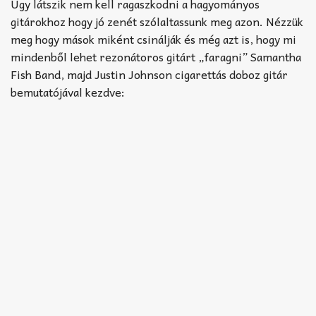
Akkord-kotta
Úgy látszik nem kell ragaszkodni a hagyományos
gitárokhoz hogy jó zenét szólaltassunk meg azon. Nézzük
TABok
meg hogy mások miként csinálják és még azt is, hogy mi
mindenből lehet rezonátoros gitárt „faragni” Samantha
Improvizáció
Fish Band, majd Justin Johnson cigarettás doboz gitár
bemutatójával kezdve: