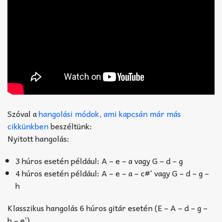
Szóval a
hangolási módok, ami kapcsán már más
cikkünkben
beszéltünk:
Nyitott hangolás:
3 húros esetén például: A – e – a vagy G – d – g
4 húros esetén például: A – e – a – c#’ vagy G – d – g –
h
Klasszikus hangolás 6 húros gitár esetén (E – A – d – g –
h – e’)