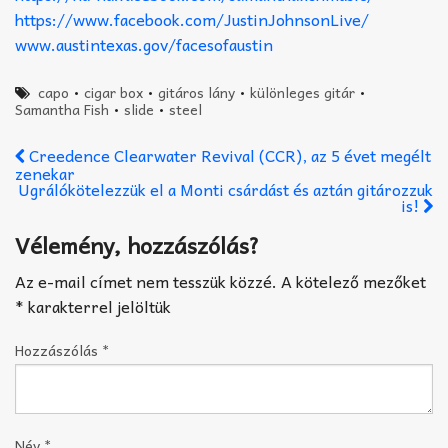
https://www.facebook.com/JustinJohnsonLive/
www.austintexas.gov/facesofaustin
capo
•
cigar box
•
gitáros lány
•
különleges gitár
•
Samantha Fish
•
slide
•
steel
Creedence Clearwater Revival (CCR), az 5 évet megélt
zenekar
Ugrálókötelezzük el a Monti csárdást és aztán gitározzuk
is!
Vélemény, hozzászólás?
Az e-mail címet nem tesszük közzé.
A kötelező mezőket
*
karakterrel jelöltük
Hozzászólás
*
Név
*