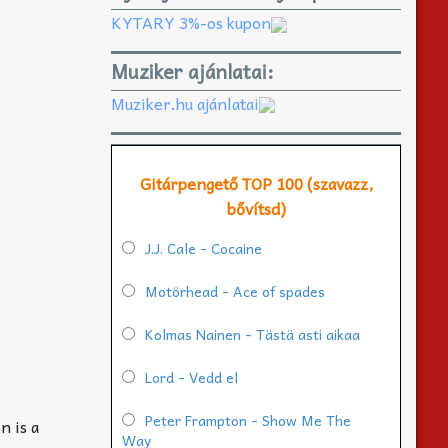
KYTARY 3%-os kupon
Muziker ajánlatai:
Muziker.hu ajánlatai
Gitárpengető TOP 100 (szavazz,
bővítsd)
J.J. Cale - Cocaine
Motörhead - Ace of spades
Kolmas Nainen - Tästä asti aikaa
Lord - Vedd el
Peter Frampton - Show Me The
n is a
Way