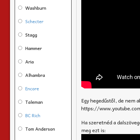
Washburn
Schecter
Stagg
Hammer
Aria
Alhambra
Encore
Egy hegedűstől, de nem a
Taleman
https://www.youtube.co
BC Rich
Ha szeretnéd a dalszövege
Tom Anderson
meg ezt is: