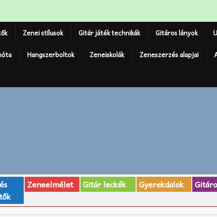
tők
Zenei stílusok
Gitár játék technikák
Gitáros lányok
U
nóta
Hangszerboltok
Zeneiskolák
Zeneszerzés alapjai
 és
Zeneelmélet
Gitár leckék
Gyerekdalok
Gitár
tők