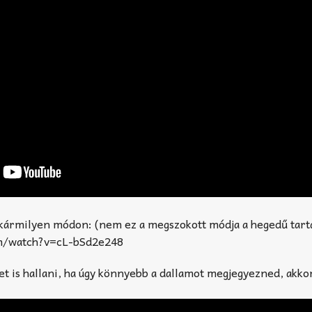
kármilyen módon: (nem ez a megszokott módja a hegedű tart
m/watch?v=cL-bSd2e248
t is hallani, ha úgy könnyebb a dallamot megjegyezned, akko