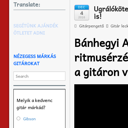
Translate:
Ugrálóköte
DEC
4
is!
2016
SEGÍTÜNK AJÁNDÉK
Gitárpengető
Gitár lec
ÖTLETET ADNI
Bánhegyi 
ritmusérzé
NÉZEGESS MÁRKÁS
GITÁROKAT
a gitáron v
Melyik a kedvenc
gitár márkád?
Gibson