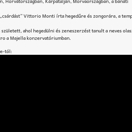
n, Horvátországban, Kárpátalján, Morvaországban, a bánáti
 „csárdást” Vittorio Monti írta hegedűre és zongorára, a tem
született, ahol hegedülni és zeneszerzést tanult a neves olas
tro a Majella konzervatóriumban.
e-tól: