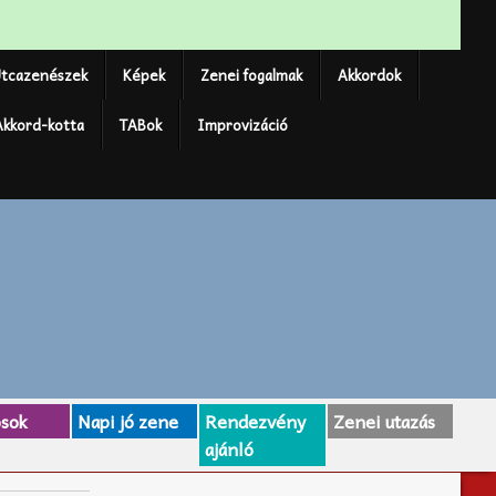
tcazenészek
Képek
Zenei fogalmak
Akkordok
Akkord-kotta
TABok
Improvizáció
osok
Napi jó zene
Rendezvény
Zenei utazás
ajánló