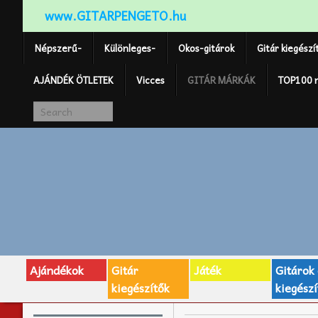
www.GITARPENGETO.hu
Népszerű-
Különleges-
Okos-gitárok
Gitár kiegészí
AJÁNDÉK ÖTLETEK
Vicces
GITÁR MÁRKÁK
TOP100 
Ajándékok
Gitár
Játék
Gitárok
kiegészítők
kiegészí