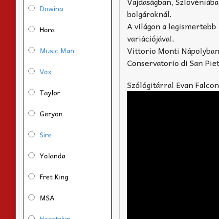
Vajdaságban, Szlovéniába
Dowina
bolgároknál.
A világon a legismertebb
Hora
variációjával.
Vittorio Monti Nápolyban 
Music Man
Conservatorio di San Pie
Vox
Szólógitárral Evan Falcon
Taylor
Geryon
Sire
Yolanda
Fret King
MSA
Hagström