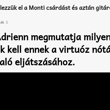
lezzük el a Monti csárdást és aztán gitá
kék
Adrienn megmutatja milye
k kell ennek a virtuóz nót
aló eljátszásához.