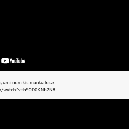
g, ami nem kis munka lesz:
om/watch?v=hSOD0KNh2N8