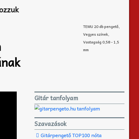
rozzuk
TEMU 20 db pengető,
Vegyes színek,
n
Vastagság 0,58 - 1,5
mm
ának
Gitár tanfolyam
Szavazások
Gitárpengető TOP100 nóta