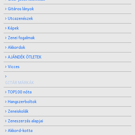
Gitáros lányok
Utcazenészek
Képek
Zenei fogalmak
Akkordok
AJÁNDÉK ÖTLETEK
Vicces
GITÁR MÁRKÁK
TOP100 nóta
Hangszerboltok
Zeneiskolák
Zeneszerzés alapjai
Akkord-kotta