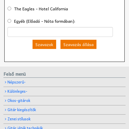
The Eagles - Hotel California
Egyéb (Előadó - Nóta formában):
Szavazok
Szavazás állása
Felső menü
Népszerű-
Különleges-
Okos-gitárok
Gitár kiegészítők
Zenei stílusok
Gitár játék technikák