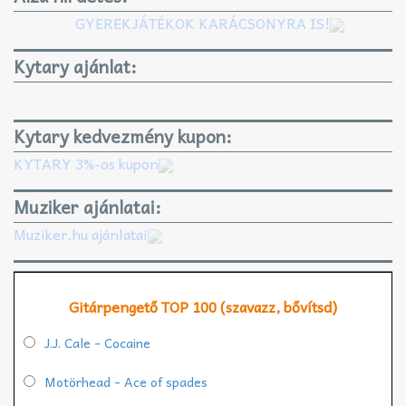
GYEREKJÁTÉKOK KARÁCSONYRA IS!
Kytary ajánlat:
Kytary kedvezmény kupon:
KYTARY 3%-os kupon
Muziker ajánlatai:
Muziker.hu ajánlatai
Gitárpengető TOP 100 (szavazz, bővítsd)
J.J. Cale - Cocaine
Motörhead - Ace of spades