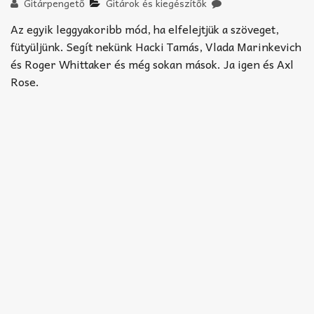
Akkord-kotta
Gitárpengető
Gitárok és kiegészítők
Az egyik leggyakoribb mód, ha elfelejtjük a szöveget,
TABok
fütyüljünk. Segít nekünk Hacki Tamás, Vlada Marinkevich
és Roger Whittaker és még sokan mások. Ja igen és Axl
Improvizáció
Rose.