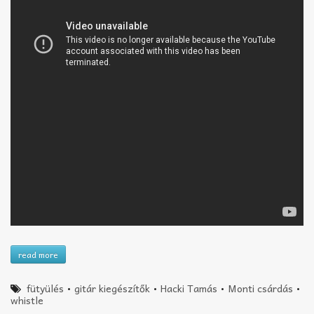
read more
fütyülés
•
gitár kiegészítők
•
Hacki Tamás
•
Monti csárdás
•
whistle