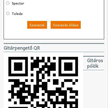
Spector
Toledo
Szavazok
Szavazás állása
Gitárpengető QR
Gitáros
pólók