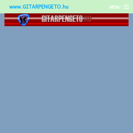
www.GITARPENGETO.hu
MENU
Népszerű-
Különleges-
Okos-gitárok
Gitár kiegészítők
Zenei stílusok
Gitár játék technikák
Gitáros lányok
Utcazenészek
Képek