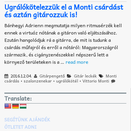
Ugrálókötelezzük el a Monti csárdást
és aztán gitározzuk is!
Bánhegyi Adrienn megmutatja milyen ritmusérzék kell
ennek a virtuóz nótának a gitáron való eljátszásához.
Ezután hangolódjuk rá a gitárra, de mit is tudunk a
csárdás műfajról és erről a nótáról: Magyarországról
származik, és cigányzenészekkel népszerű lett a
környező területeken is a …
read more
2016.12.04.
Gitárpengető
Gitár leckék
Monti
csárdás
•
szalonzenekar
•
ugrálókötél
•
Vittorio Monti
Translate:
SEGÍTÜNK AJÁNDÉK
ÖTLETET ADNI