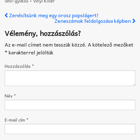
vinil-gyilkos
•
Vinyl Killer
Zenésítsünk meg egy orosz popslágert!
Zeneszámok feldolgozása képben
Vélemény, hozzászólás?
Az e-mail címet nem tesszük közzé.
A kötelező mezőket
*
karakterrel jelöltük
Hozzászólás
*
Név
*
E-mail cím
*