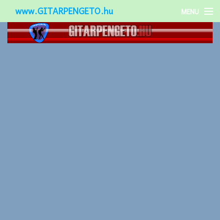
www.GITARPENGETO.hu
MENU
Népszerű-
Különleges-
Okos-gitárok
Gitár kiegészítők
Zenei stílusok
Gitár játék technikák
Gitáros lányok
Utcazenészek
Képek