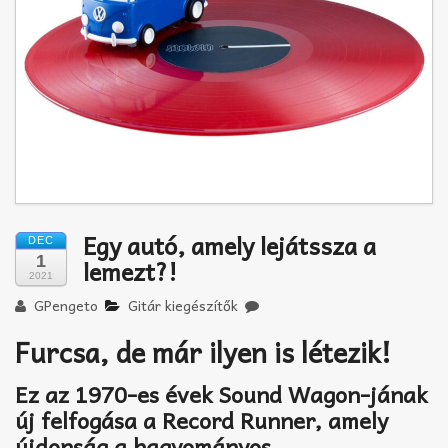
Akkord-kotta
TABok
Improvizáció
Egy autó, amely lejátssza a
DEC
1
lemezt?!
2021
GPengeto
Gitár kiegészítők
Furcsa, de már ilyen is létezik!
Ez az 1970-es évek Sound Wagon-jának
új felfogása a Record Runner, amely
újdonság a hagyományos