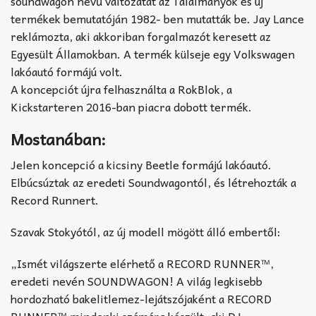
soundwagon nevű változatát az Találmányok és új
termékek bemutatóján 1982- ben mutatták be. Jay Lance
reklámozta, aki akkoriban forgalmazót keresett az
Egyesült Államokban. A termék külseje egy Volkswagen
lakóautó formájú volt.
A koncepciót újra felhasználta a RokBlok, a
Kickstarteren 2016-ban piacra dobott termék.
Mostanában:
Jelen koncepció a kicsiny Beetle formájú lakóautó.
Elbúcsúztak az eredeti Soundwagontól, és létrehozták a
Record Runnert.
Szavak Stokyótól, az új modell mögött álló embertől:
„Ismét világszerte elérhető a RECORD RUNNER™,
eredeti nevén SOUNDWAGON! A világ legkisebb
hordozható bakelitlemez-lejátszójaként a RECORD