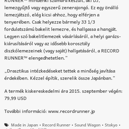
RUNNER™ mindenki számára készült, aki DJ,
lemezgyűjtő vagy egyszerű zenerajongó. Ez egy önálló
lemezjátszó, elég kicsi ahhoz, hogy elférjen a
tenyerében. Csak helyezze bármely 33 1/3
fordulatszámú bakelit lemezre, és hallgassa a hangját.
Legyen szó bakelitlemezek vásárlásáról, a helyi garázs-
kiárusításáról vagy az idősebb korosztály
diszkólemezeinek (vagy saját) hallgatásáról, a RECORD
RUNNER™ elengedhetetlen.”
„Drasztikus intézkedéseket tettek a minőség javítása
érdekében. Kézzel építik, szerelik össze Japánban.”
A termék kiskereskedelmi ára 2015. szeptember végén:
79,99 USD
További információ: www.recordrunner.jp
Made in Japan
•
Record Runner
•
Sound Wagon
•
Stokyo
•