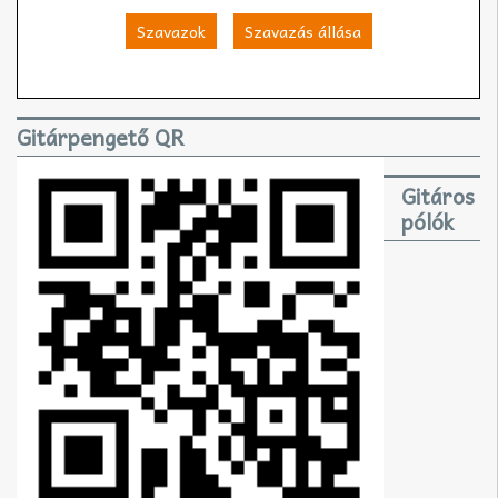
Szavazok
Szavazás állása
Gitárpengető QR
Gitáros
pólók