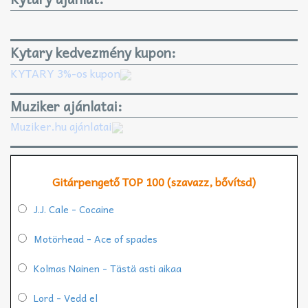
Kytary kedvezmény kupon:
KYTARY 3%-os kupon
Muziker ajánlatai:
Muziker.hu ajánlatai
Gitárpengető TOP 100 (szavazz, bővítsd)
J.J. Cale - Cocaine
Motörhead - Ace of spades
Kolmas Nainen - Tästä asti aikaa
Lord - Vedd el