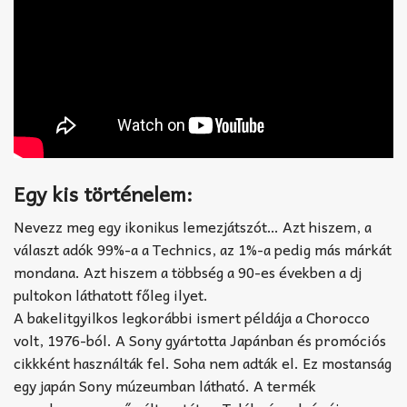
Egy kis történelem:
Nevezz meg egy ikonikus lemezjátszót… Azt hiszem, a
választ adók 99%-a a Technics, az 1%-a pedig más márkát
mondana. Azt hiszem a többség a 90-es években a dj
pultokon láthatott főleg ilyet.
A bakelitgyilkos legkorábbi ismert példája a Chorocco
volt, 1976-ból. A Sony gyártotta Japánban és promóciós
cikkként használták fel. Soha nem adták el. Ez mostanság
egy japán Sony múzeumban látható. A termék