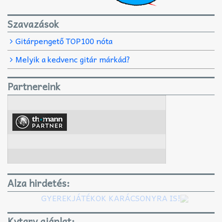
Szavazások
Gitárpengető TOP100 nóta
Melyik a kedvenc gitár márkád?
Partnereink
Alza hirdetés:
GYEREKJÁTÉKOK KARÁCSONYRA IS!
Kytary ajánlat: