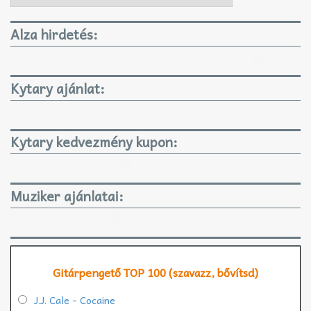
Alza hirdetés:
GYEREKJÁTÉKOK KARÁCSONYRA IS!
Kytary ajánlat:
Kytary kedvezmény kupon:
KYTARY 3%-os kupon
Muziker ajánlatai:
Muziker.hu ajánlatai
Gitárpengető TOP 100 (szavazz, bővítsd)
J.J. Cale - Cocaine