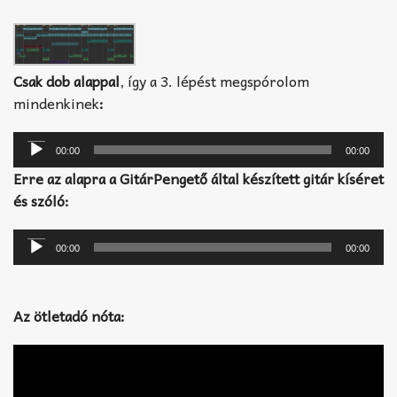
Csak dob alappal
, így a 3. lépést megspórolom
mindenkinek
:
Audió
lejátszó
00:00
00:00
Erre az alapra a GitárPengető által készített gitár kíséret
és szóló:
Audió
lejátszó
00:00
00:00
Az ötletadó nóta: