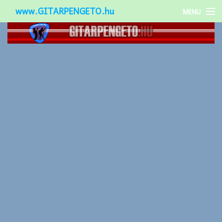
www.GITARPENGETO.hu
MENU
Népszerű-
Különleges-
Okos-gitárok
Gitár kiegészítők
Zenei stílusok
Gitár játék technikák
Gitáros lányok
Utcazenészek
Képek