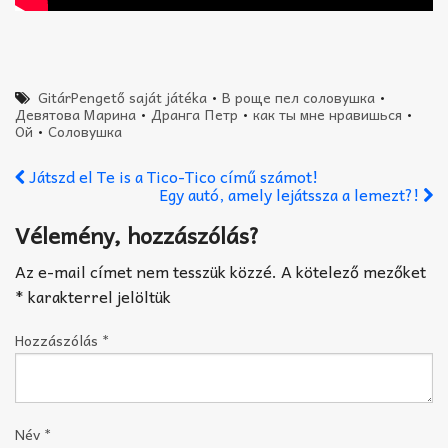
GitárPengető saját játéka
•
В роще пел соловушка
•
Девятова Марина
•
Дранга Петр
•
как ты мне нравишься
•
Ой
•
Соловушка
Játszd el Te is a Tico-Tico című számot!
Egy autó, amely lejátssza a lemezt?!
Vélemény, hozzászólás?
Az e-mail címet nem tesszük közzé.
A kötelező mezőket
*
karakterrel jelöltük
Hozzászólás
*
Név
*