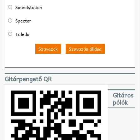
Soundstation
Spector
Toledo
Szavazok
Szavazás állása
Gitárpengető QR
Gitáros
pólók