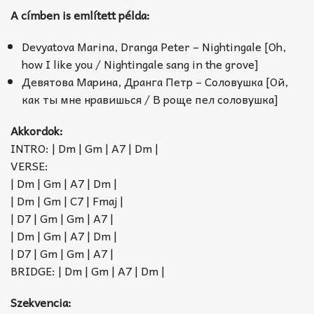
A címben is említett példa:
Devyatova Marina, Dranga Peter – Nightingale [Oh,
how I like you / Nightingale sang in the grove]
Девятова Марина, Дранга Петр – Соловушка [Ой,
как ты мне нравишься / В роще пел соловушка]
Akkordok:
INTRO: | Dm | Gm | A7 | Dm |
VERSE:
| Dm | Gm | A7 | Dm |
| Dm | Gm | C7 | Fmaj |
| D7 | Gm | Gm | A7 |
| Dm | Gm | A7 | Dm |
| D7 | Gm | Gm | A7 |
BRIDGE: | Dm | Gm | A7 | Dm |
Szekvencia: