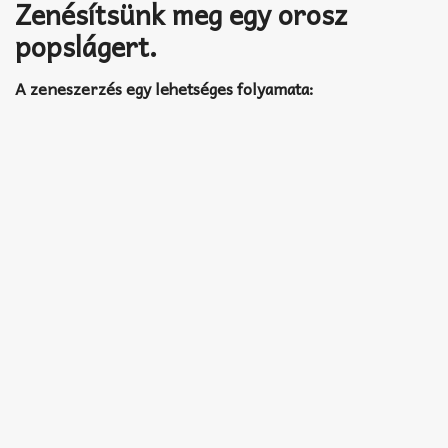
Akkord-kotta
Zenésítsünk meg egy orosz
popslágert.
TABok
A zeneszerzés egy lehetséges folyamata:
Improvizáció