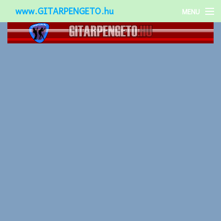
www.GITARPENGETO.hu
MENU
Népszerű-
Különleges-
Okos-gitárok
Gitár kiegészítők
Zenei stílusok
Gitár játék technikák
Gitáros lányok
Utcazenészek
Képek