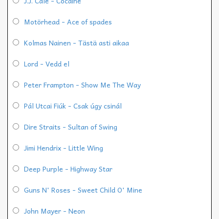
J.J. Cale - Cocaine
Motörhead - Ace of spades
Kolmas Nainen - Tästä asti aikaa
Lord - Vedd el
Peter Frampton - Show Me The Way
Pál Utcai Fiúk - Csak úgy csinál
Dire Straits - Sultan of Swing
Jimi Hendrix - Little Wing
Deep Purple - Highway Star
Guns N' Roses - Sweet Child O' Mine
John Mayer - Neon