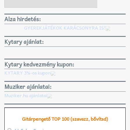
Alza hirdetés:
GYEREKJÁTÉKOK KARÁCSONYRA IS!
Kytary ajánlat:
Kytary kedvezmény kupon:
KYTARY 3%-os kupon
Muziker ajánlatai:
Muziker.hu ajánlatai
Gitárpengető TOP 100 (szavazz, bővítsd)