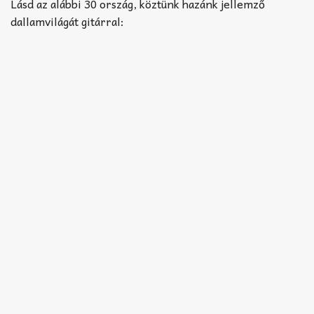
Akkord-kotta
Lásd az alábbi 30 ország, köztünk hazánk jellemző
dallamvilágát gitárral:
TABok
Improvizáció