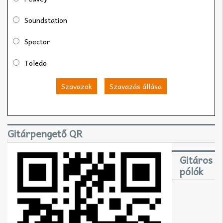
Soundstation
Spector
Toledo
Szavazok
Szavazás állása
Gitárpengető QR
Gitáros
pólók