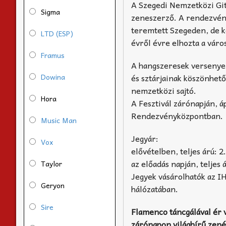
A Szegedi Nemzetközi Git
Sigma
zeneszerző. A rendezvény
teremtett Szegeden, de ko
LTD (ESP)
évről évre elhozta a váro
Framus
A hangszeresek versenyei
Dowina
és sztárjainak köszönhet
nemzetközi sajtó.
Hora
A Fesztivál zárónapján, á
Rendezvényközpontban.
Music Man
Jegyár:
Vox
elővételben, teljes árú: 2
az előadás napján, teljes 
Taylor
Jegyek vásárolhatók az 
Geryon
hálózatában.
Sire
Flamenco táncgálával ér v
zárónapon világhírű zen