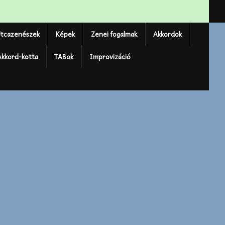
tcazenészek
Képek
Zenei fogalmak
Akkordok
Akkord-kotta
TABok
Improvizáció