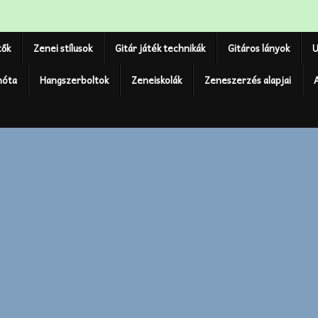
tők
Zenei stílusok
Gitár játék technikák
Gitáros lányok
U
nóta
Hangszerboltok
Zeneiskolák
Zeneszerzés alapjai