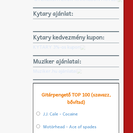
Kytary ajánlat:
Kytary kedvezmény kupon:
KYTARY 3%-os kupon
Muziker ajánlatai:
Muziker.hu ajánlatai
Gitárpengető TOP 100 (szavazz,
bővítsd)
J.J. Cale - Cocaine
Motörhead - Ace of spades