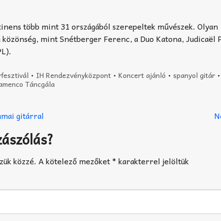
ntinens több mint 31 országából szerepeltek művészek. Olyan
 a közönség, mint Snétberger Ferenc, a Duo Katona, Judicaël
PL).
rfesztivál
•
IH Rendezvényközpont
•
Koncert ajánló
•
spanyol gitár
Flamenco Táncgála
amai gitárral
N
zászólás?
zük közzé.
A kötelező mezőket
*
karakterrel jelöltük