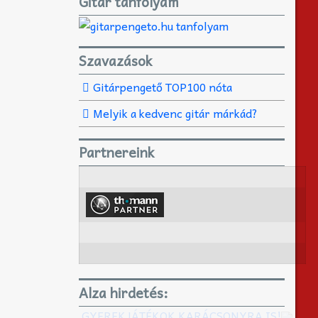
Gitár tanfolyam
Szavazások
Gitárpengető TOP100 nóta
Melyik a kedvenc gitár márkád?
Partnereink
Alza hirdetés:
GYEREKJÁTÉKOK KARÁCSONYRA IS!