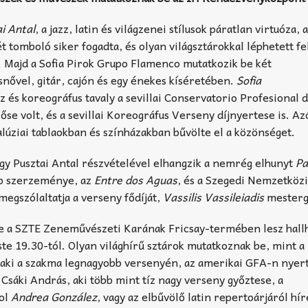
i Antal
, a jazz, latin és világzenei stílusok páratlan virtuóza, 
 tomboló siker fogadta, és olyan világsztárokkal léphetett fe
. Majd a Sofia Pirok Grupo Flamenco mutatkozik be két
ővel, gitár, cajón és egy énekes kíséretében.
Sofia
és koreográfus tavaly a sevillai Conservatorio Profesional 
őse volt, és a sevillai Koreográfus Verseny díjnyertese is. Az
lúziai tablaokban és színházakban bűvölte el a közönséget.
ogy Pusztai Antal részvételével elhangzik a nemrég elhunyt
Pa
b szerzeménye, az
Entre dos Aguas
, és a Szegedi Nemzetköz
megszólaltatja a verseny fődíját,
Vassilis Vassileiadis
mestergi
tje a SZTE Zeneművészeti Karának Fricsay-termében lesz hallh
te 19.30-tól. Olyan világhírű sztárok mutatkoznak be, mint a
 aki a szakma legnagyobb versenyén, az amerikai GFA-n nyert 
Csáki András, aki több mint tíz nagy verseny győztese, a
ol
Andrea González
, vagy az elbűvölő latin repertoárjáról hí