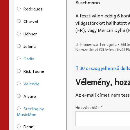
Buschmann.
Rodriguez
A fesztiválon eddig 6 ko
Charvel
világsztárokat hallhatott
(FR), vagy Marcin Dylla (
Höhner
Flamenco Táncgála
•
Gitá
Jolana
Nemzetközi Gitárfesztivál 
Godin
30 ország jellemző dall
Rick Toone
Vélemény, hoz
Valencia
Az e-mail címet nem tess
Alvaro
Hozzászólás
*
Sterling by
MusicMan
Dean