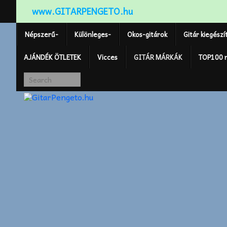
www.GITARPENGETO.hu
Népszerű-
Különleges-
Okos-gitárok
Gitár kiegészí
AJÁNDÉK ÖTLETEK
Vicces
GITÁR MÁRKÁK
TOP100 