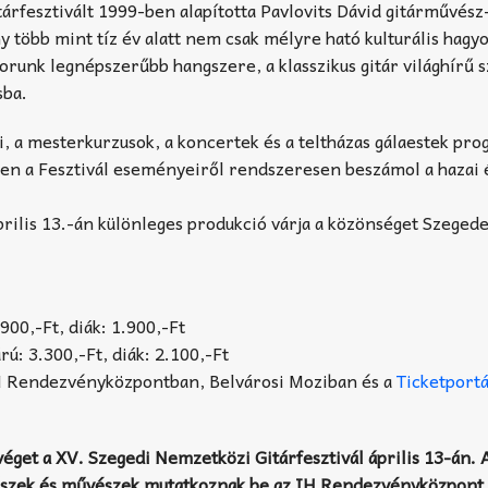
árfesztivált 1999-ben alapította Pavlovits Dávid gitárművész
 több mint tíz év alatt nem csak mélyre ható kulturális hag
runk legnépszerűbb hangszere, a klasszikus gitár világhírű sz
sba.
, a mesterkurzusok, a koncertek és a teltházas gálaestek pro
ően a Fesztivál eseményeiről rendszeresen beszámol a hazai 
prilis 13.-án különleges produkció várja a közönséget Szeged
.900,-Ft, diák: 1.900,-Ft
árú: 3.300,-Ft, diák: 2.100,-Ft
IH Rendezvényközpontban, Belvárosi Moziban és a
Ticketport
éget a XV. Szegedi Nemzetközi Gitárfesztivál április 13-án. 
észek és művészek mutatkoznak be az IH Rendezvényközpont 