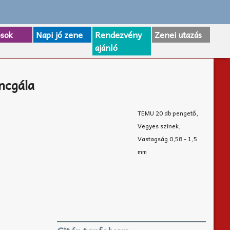
osok
Napi jó zene
Rendezvény
Zenei utazás
ajánló
ncgála
TEMU 20 db pengető,
Vegyes színek,
Vastagság 0,58 - 1,5
mm