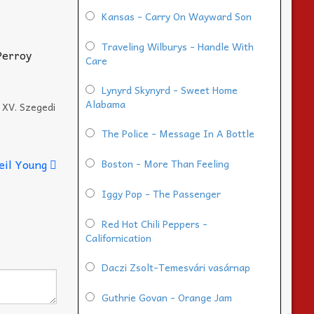
Kansas - Carry On Wayward Son
Traveling Wilburys - Handle With
 Perroy
Care
Lynyrd Skynyrd - Sweet Home
Alabama
•
XV. Szegedi
The Police - Message In A Bottle
eil Young
Boston - More Than Feeling
Iggy Pop - The Passenger
Red Hot Chili Peppers -
Californication
Daczi Zsolt-Temesvári vasárnap
Guthrie Govan - Orange Jam