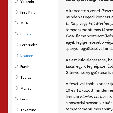
Yolanda
A koncerten zenél
Puszta
Fret King
minden szegedi koncertjét
B. King
vagy
Pat Metheny
MSA
temperamentumos táncosn
Hagström
Pirok
flamencotáncművész 
egyik legígéretesebb végz
Fernandes
spanyol együttesével anda
Kramer
Az est különlegessége, h
Lucia
egyik legnépszerűb
Furch
Gitárverseny győztese is 
Tobias
A fesztivál többi koncer
Manson
10 és 12 között minden es
francia
Florian Larousse
,
Face
a boszorkányosan virtuóz 
temperamentumos spany
Takamine