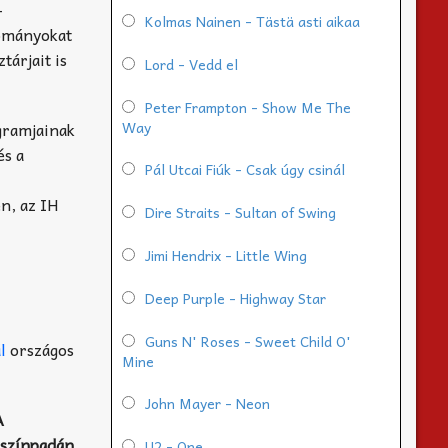
-
Kolmas Nainen - Tästä asti aikaa
yományokat
tárjait is
Lord - Vedd el
Peter Frampton - Show Me The
gramjainak
Way
és a
Pál Utcai Fiúk - Csak úgy csinál
en, az IH
Dire Straits - Sultan of Swing
Jimi Hendrix - Little Wing
Deep Purple - Highway Star
Guns N' Roses - Sweet Child O'
ál
országos
Mine
John Mayer - Neon
A
színpadán.
U2 - One