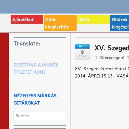
Ajándékok
Gitár
Játék
Gitárok
kiegészítők
kiegészí
Translate:
XV. Szeged
ÁPR
9
Gitárpengető
2014
SEGÍTÜNK AJÁNDÉK
XV. Szegedi Nemzetközi G
ÖTLETET ADNI
2014. ÁPRILIS 13., VAS
NÉZEGESS MÁRKÁS
GITÁROKAT