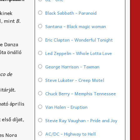
akinek
Black Sabbath - Paranoid
l, mint
B.
Santana - Black magic woman
Eric Clapton - Wonderful Tonight
de Danza
óta önálló
Led Zeppelin - Whole Lotta Love
George Harrison - Taxman
co de
Steve Lukater - Creep Motel
i
tárját.
Chuck Berry - Memphis Tennessee
ató április
Van Halen - Eruption
első díjat,
Stevie Ray Vaughan - Pride and Joy
AC/DC - Highway to Hell
res Nora