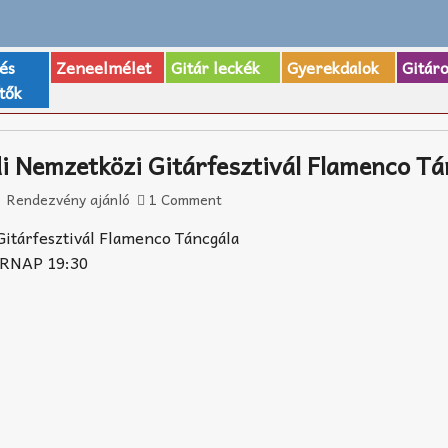
 és
Zeneelmélet
Gitár leckék
Gyerekdalok
Gitár
tők
i Nemzetközi Gitárfesztivál Flamenco Tá
Rendezvény ajánló
1 Comment
itárfesztivál Flamenco Táncgála
ÁRNAP 19:30