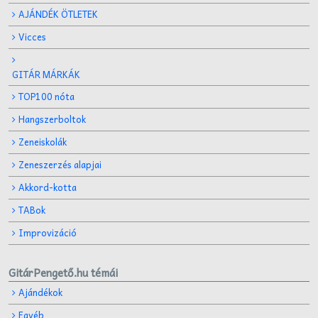
AJÁNDÉK ÖTLETEK
Vicces
GITÁR MÁRKÁK
TOP100 nóta
Hangszerboltok
Zeneiskolák
Zeneszerzés alapjai
Akkord-kotta
TABok
Improvizáció
GitárPengető.hu témái
Ajándékok
Egyéb