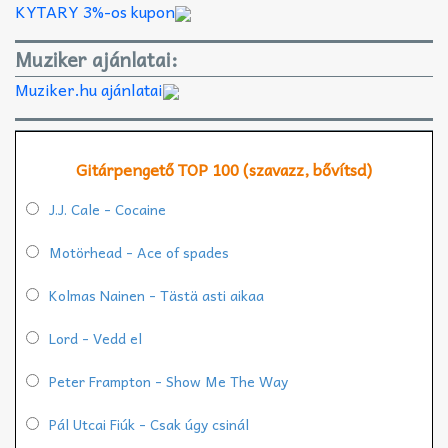
KYTARY 3%-os kupon
Muziker ajánlatai:
Muziker.hu ajánlatai
Gitárpengető TOP 100 (szavazz, bővítsd)
J.J. Cale - Cocaine
Motörhead - Ace of spades
Kolmas Nainen - Tästä asti aikaa
Lord - Vedd el
Peter Frampton - Show Me The Way
Pál Utcai Fiúk - Csak úgy csinál