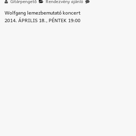
Akkord-kotta
Gitárpengető
Rendezvény ajánló
Wolfgang lemezbemutató koncert
TABok
2014. ÁPRILIS 18., PÉNTEK 19:00
Improvizáció