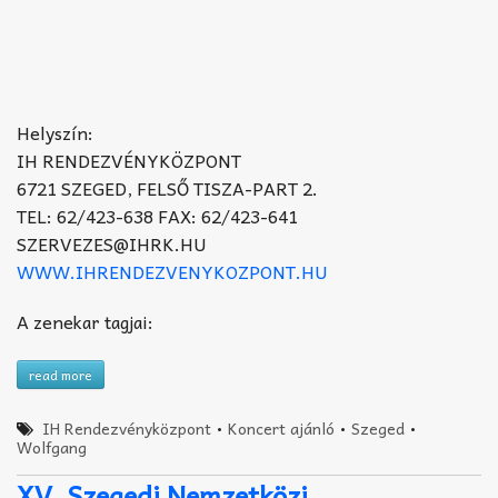
Helyszín:
IH RENDEZVÉNYKÖZPONT
6721 SZEGED, FELSŐ TISZA-PART 2.
TEL: 62/423-638 FAX: 62/423-641
SZERVEZES@IHRK.HU
WWW.IHRENDEZVENYKOZPONT.HU
A zenekar tagjai:
read more
IH Rendezvényközpont
•
Koncert ajánló
•
Szeged
•
Wolfgang
XV. Szegedi Nemzetközi