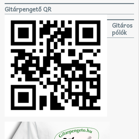
Gitárpengető QR
Gitáros
pólók