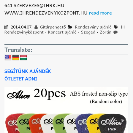
641 SZERVEZES@IHRK.HU
WWW.IHRENDEZVENYKOZPONT.HU
read more
2014.04.07.
Gitárpengető
Rendezvény ajánló
IH
Rendezvényközpont
•
Koncert ajánló
•
Szeged
•
Zorán
Translate:
SEGÍTÜNK AJÁNDÉK
ÖTLETET ADNI