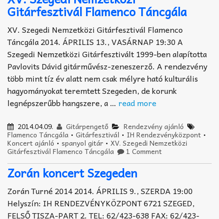
Gitárfesztivál Flamenco Táncgála
XV. Szegedi Nemzetközi Gitárfesztivál Flamenco
Táncgála 2014. ÁPRILIS 13., VASÁRNAP 19:30 A
Szegedi Nemzetközi Gitárfesztivált 1999-ben alapította
Pavlovits Dávid gitárművész-zeneszerző. A rendezvény
több mint tíz év alatt nem csak mélyre ható kulturális
hagyományokat teremtett Szegeden, de korunk
legnépszerűbb hangszere, a …
read more
2014.04.09.
Gitárpengető
Rendezvény ajánló
Flamenco Táncgála
•
Gitárfesztivál
•
IH Rendezvényközpont
•
Koncert ajánló
•
spanyol gitár
•
XV. Szegedi Nemzetközi
Gitárfesztivál Flamenco Táncgála
1 Comment
Zorán koncert Szegeden
Zorán Turné 2014 2014. ÁPRILIS 9., SZERDA 19:00
Helyszín: IH RENDEZVÉNYKÖZPONT 6721 SZEGED,
FELSŐ TISZA-PART 2. TEL: 62/423-638 FAX: 62/423-