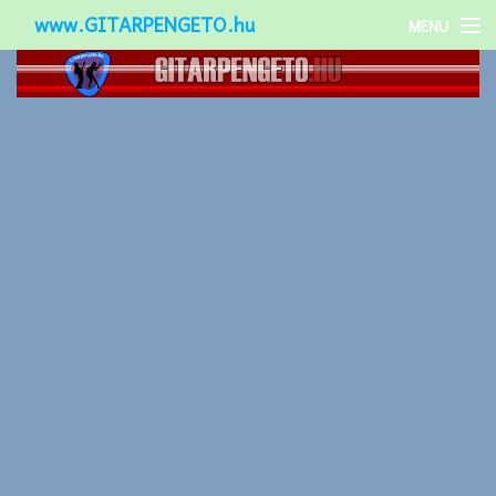
www.GITARPENGETO.hu
MENU
Népszerű-
Különleges-
Okos-gitárok
Gitár kiegészítők
Zenei stílusok
Gitár játék technikák
Gitáros lányok
Utcazenészek
Képek