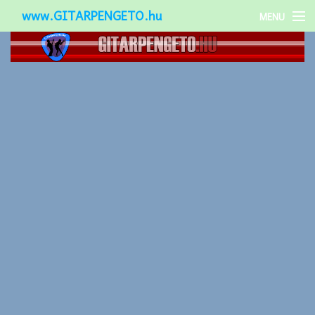
www.GITARPENGETO.hu
MENU
Népszerű-
Különleges-
Okos-gitárok
Gitár kiegészítők
Zenei stílusok
Gitár játék technikák
Gitáros lányok
Utcazenészek
Képek