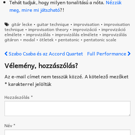
Tehát tudjuk, hogy milyen tonalitású a nóta.
Nézzük
meg, mire mi játszható
?!
gitár lecke
•
guitar technique
•
improvisation
•
improvisation
technique
•
improvisation theory
•
improvizáció
•
improvizáció
elmélete
•
improvizálás
•
improvizálás elmélete
•
improvizálás
gitáron
•
modal
•
ötletek
•
pentatonic
•
pentatonic scale
Szabo Csaba és az Accord Quartet
Full Performance
Vélemény, hozzászólás?
Az e-mail címet nem tesszük közzé.
A kötelező mezőket
*
karakterrel jelöltük
Hozzászólás
*
Név
*