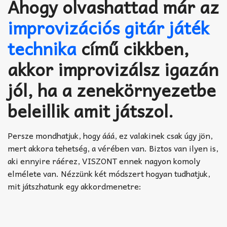
Ahogy olvashattad már az
Akkord-kotta
improvizációs gitár játék
TABok
technika
című cikkben,
Improvizáció
akkor improvizálsz igazán
jól, ha a zenekörnyezetbe
beleillik amit játszol.
Persze mondhatjuk, hogy ááá, ez valakinek csak úgy jön,
mert akkora tehetség, a vérében van. Biztos van ilyen is,
aki ennyire ráérez, VISZONT ennek nagyon komoly
elmélete van. Nézzünk két módszert hogyan tudhatjuk,
mit játszhatunk egy akkordmenetre: