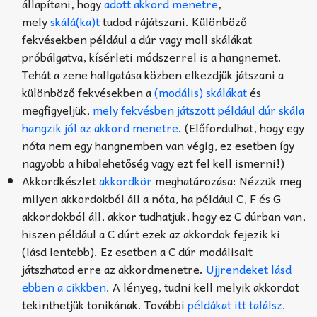
állapítani, hogy
adott akkord menetre
,
mely
skálá(ka)t
tudod rájátszani. Különböző
fekvésekben például a dúr vagy moll skálákat
próbálgatva, kísérleti módszerrel is a hangnemet.
Tehát a zene hallgatása közben elkezdjük játszani a
különböző fekvésekben a
(modális) skálákat
és
megfigyeljük,
mely fekvésben játszott például dúr skála
hangzik jól az akkord menetre
. (Előfordulhat, hogy egy
nóta nem egy hangnemben van végig, ez esetben így
nagyobb a hibalehetőség vagy ezt fel kell ismerni!)
Akkordkészlet
akkordkör
meghatározása: Nézzük meg
milyen akkordokból áll a nóta, ha például C, F és G
akkordokból áll, akkor tudhatjuk, hogy ez C dúrban van,
hiszen például a C dúrt ezek az akkordok fejezik ki
(lásd lentebb). Ez esetben a C dúr modálisait
játszhatod erre az akkordmenetre.
Ujjrendeket lásd
ebben a cikkben.
A lényeg, tudni kell melyik akkordot
tekinthetjük tonikának. További
példákat itt találsz.