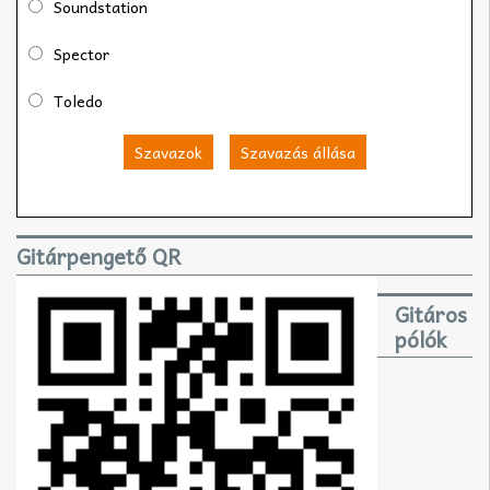
Soundstation
Spector
Toledo
Szavazok
Szavazás állása
Gitárpengető QR
Gitáros
pólók