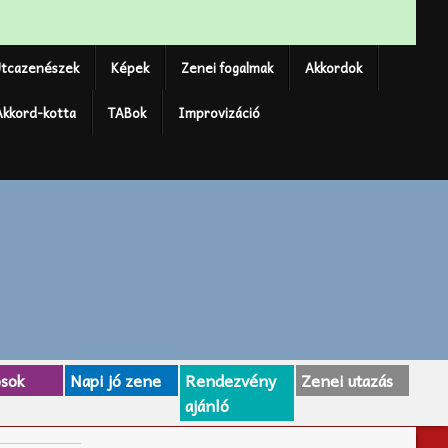
tcazenészek
Képek
Zenei fogalmak
Akkordok
Akkord-kotta
TABok
Improvizáció
osok
Napi jó zene
Rendezvény
Zenei utazás
ajánló