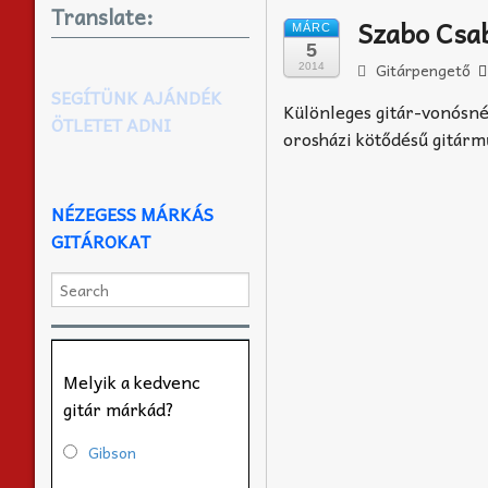
Translate:
Szabo Csab
MÁRC
5
Gitárpengető
2014
SEGÍTÜNK AJÁNDÉK
Különleges gitár-vonósné
ÖTLETET ADNI
orosházi kötődésű gitár
NÉZEGESS MÁRKÁS
GITÁROKAT
Melyik a kedvenc
gitár márkád?
Gibson