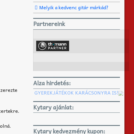
Melyik a kedvenc gitár márkád?
Partnereink
Alza hirdetés:
szerezte
GYEREKJÁTÉKOK KARÁCSONYRA IS!
Kytary ajánlat:
certekre.
dolná.
Kytary kedvezmény kupon: