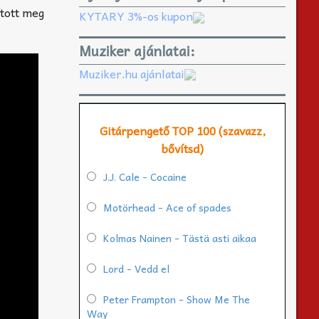
ított meg
KYTARY 3%-os kupon
Muziker ajánlatai:
Muziker.hu ajánlatai
Gitárpengető TOP 100 (szavazz,
bővítsd)
J.J. Cale - Cocaine
Motörhead - Ace of spades
Kolmas Nainen - Tästä asti aikaa
Lord - Vedd el
Peter Frampton - Show Me The
Way