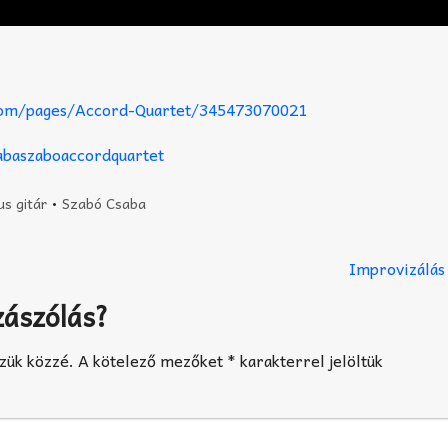
.com/pages/Accord-Quartet/345473070021
abaszaboaccordquartet
us gitár
•
Szabó Csaba
Improvizálás
zászólás?
zük közzé.
A kötelező mezőket
*
karakterrel jelöltük