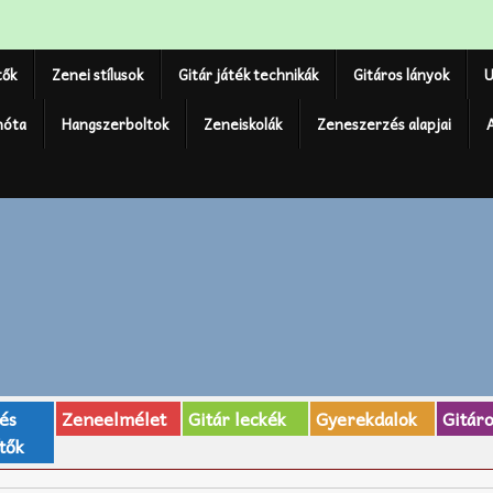
tők
Zenei stílusok
Gitár játék technikák
Gitáros lányok
U
nóta
Hangszerboltok
Zeneiskolák
Zeneszerzés alapjai
 és
Zeneelmélet
Gitár leckék
Gyerekdalok
Gitár
tők