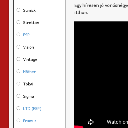
Egy híresen jó vonósnégye
Samick
itthon.
Stretton
ESP
Vision
Vintage
Höfner
Tokai
Sigma
LTD (ESP)
Framus