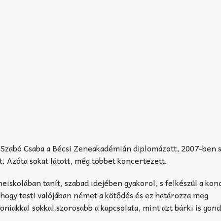
 Szabó Csaba a Bécsi Zeneakadémián diplomázott, 2007-ben 
. Azóta sokat látott, még többet koncertezett.
iskolában tanít, szabad idejében gyakorol, s felkészül a kon
 hogy testi valójában német a kötődés és ez határozza meg
oniakkal sokkal szorosabb a kapcsolata, mint azt bárki is gon