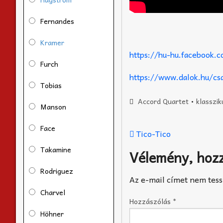
Fernandes
Kramer
https://hu-hu.facebook
Furch
https://www.dalok.hu/cs
Tobias
Accord Quartet
•
klasszik
Manson
Face
Tico-Tico
Takamine
Vélemény, hoz
Rodriguez
Az e-mail címet nem tess
Charvel
Hozzászólás
*
Höhner