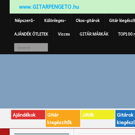
www.GITARPENGETO.hu
Népszerű-
Különleges-
Okos-gitárok
Gitár kiegészí
AJÁNDÉK ÖTLETEK
Vicces
GITÁR MÁRKÁK
TOP100 
Ajándékok
Gitár
Játék
Gitárok
kiegészítők
kiegészí