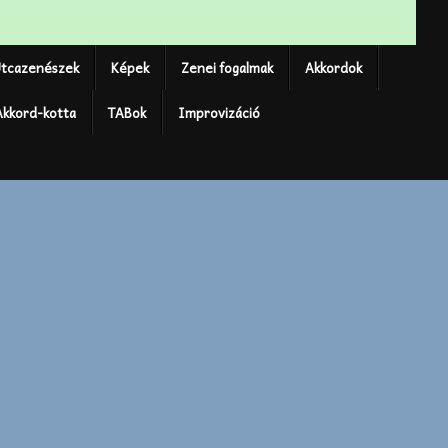
tcazenészek
Képek
Zenei fogalmak
Akkordok
Akkord-kotta
TABok
Improvizáció