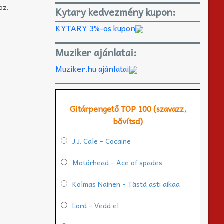
oz.
Kytary kedvezmény kupon:
KYTARY 3%-os kupon
Muziker ajánlatai:
Muziker.hu ajánlatai
Gitárpengető TOP 100 (szavazz,
bővítsd)
J.J. Cale - Cocaine
Motörhead - Ace of spades
Kolmas Nainen - Tästä asti aikaa
Lord - Vedd el