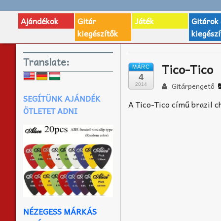
Ajándékok
Gitár
Játék
Gitárok
kiegészítők
kiegészí
Translate:
Tico-Tico
MÁRC
4
Gitárpengető
2014
SEGÍTÜNK AJÁNDÉK
A Tico-Tico című brazil 
ÖTLETET ADNI
NÉZEGESS MÁRKÁS