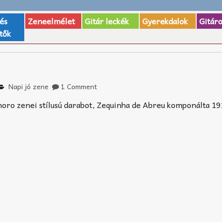
 és
Zeneelmélet
Gitár leckék
Gyerekdalok
Gitár
tők
Napi jó zene
1 Comment
choro zenei stílusú darabot, Zequinha de Abreu komponálta 1