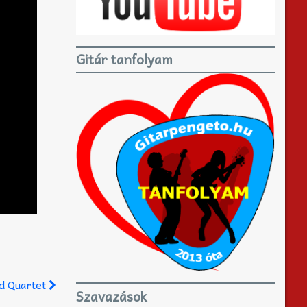
Gitár tanfolyam
rd Quartet
Szavazások