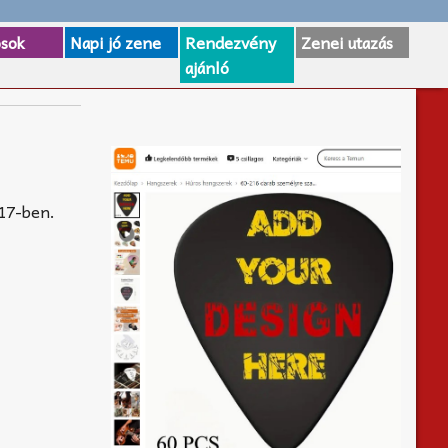
osok
Napi jó zene
Rendezvény
Zenei utazás
ajánló
917-ben.