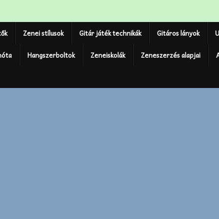
tők
Zenei stílusok
Gitár játék technikák
Gitáros lányok
U
nóta
Hangszerboltok
Zeneiskolák
Zeneszerzés alapjai