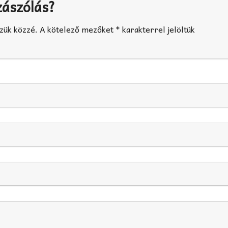
zászólás?
zük közzé.
A kötelező mezőket
*
karakterrel jelöltük