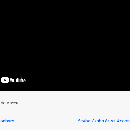
 de Abreu
Dorham
Szabo Csaba és az Acco