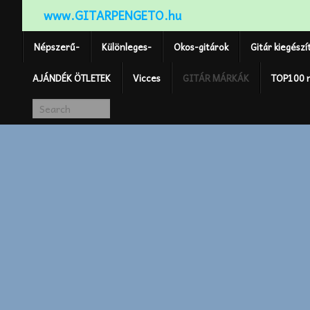
www.GITARPENGETO.hu
Népszerű-
Különleges-
Okos-gitárok
Gitár kiegészí
AJÁNDÉK ÖTLETEK
Vicces
GITÁR MÁRKÁK
TOP100 