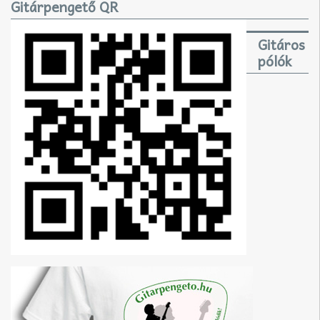
Gitárpengető QR
Gitáros
pólók