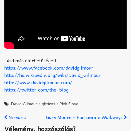
Lásd más elérhetőségeit:
https://www.facebook.com/davidgilmour
http://hu.wikipedia.org/wiki/David_Gilmour
http://www.davidgilmour.com/
https://twitter.com/the_blog
David Gilmour
•
gitáros
•
Pink Floyd
Nirvana
Gary Moore – Parisienne Walkways
Vélemény, hozzászólás?