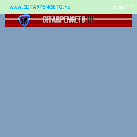
www.GITARPENGETO.hu
MENU
Népszerű-
Különleges-
Okos-gitárok
Gitár kiegészítők
Zenei stílusok
Gitár játék technikák
Gitáros lányok
Utcazenészek
Képek