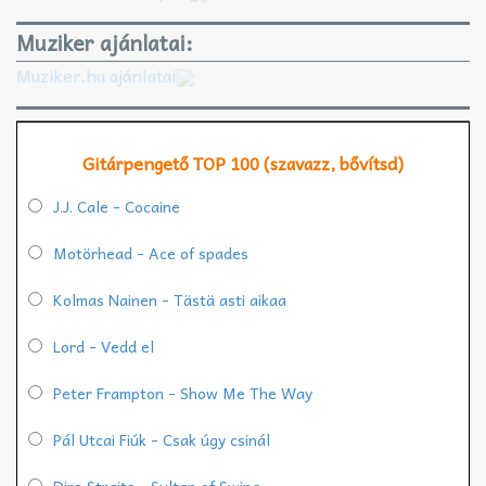
Muziker ajánlatai:
Muziker.hu ajánlatai
Gitárpengető TOP 100 (szavazz, bővítsd)
J.J. Cale - Cocaine
Motörhead - Ace of spades
Kolmas Nainen - Tästä asti aikaa
Lord - Vedd el
Peter Frampton - Show Me The Way
Pál Utcai Fiúk - Csak úgy csinál
Dire Straits - Sultan of Swing