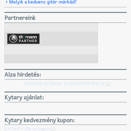
Melyik a kedvenc gitár márkád?
Partnereink
Alza hirdetés:
GYEREKJÁTÉKOK KARÁCSONYRA IS!
Kytary ajánlat:
Kytary kedvezmény kupon:
KYTARY 3%-os kupon