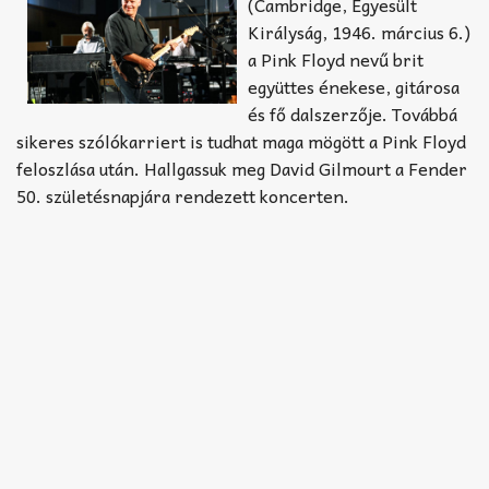
Akkord-kotta
(Cambridge, Egyesült
Királyság, 1946. március 6.)
TABok
a Pink Floyd nevű brit
együttes énekese, gitárosa
Improvizáció
és fő dalszerzője. Továbbá
sikeres szólókarriert is tudhat maga mögött a Pink Floyd
feloszlása után. Hallgassuk meg David Gilmourt a Fender
50. születésnapjára rendezett koncerten.