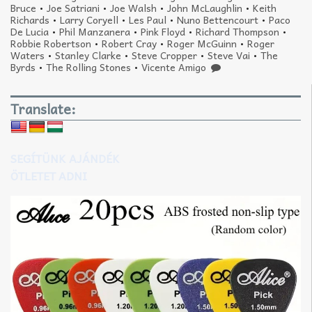
Bruce
•
Joe Satriani
•
Joe Walsh
•
John McLaughlin
•
Keith
Richards
•
Larry Coryell
•
Les Paul
•
Nuno Bettencourt
•
Paco
De Lucia
•
Phil Manzanera
•
Pink Floyd
•
Richard Thompson
•
Robbie Robertson
•
Robert Cray
•
Roger McGuinn
•
Roger
Waters
•
Stanley Clarke
•
Steve Cropper
•
Steve Vai
•
The
Byrds
•
The Rolling Stones
•
Vicente Amigo
Translate:
SEGÍTÜNK AJÁNDÉK
ÖTLETET ADNI