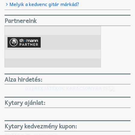
Melyik a kedvenc gitár márkád?
Partnereink
Alza hirdetés:
GYEREKJÁTÉKOK KARÁCSONYRA IS!
Kytary ajánlat:
Kytary kedvezmény kupon:
KYTARY 3%-os kupon