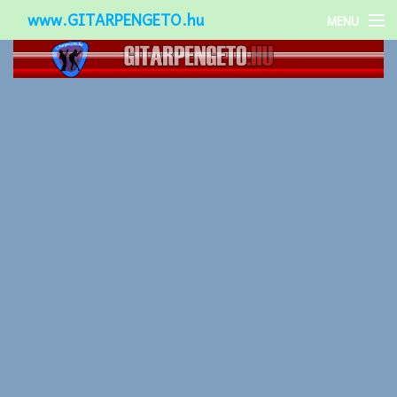
www.GITARPENGETO.hu
MENU
Népszerű-
Különleges-
Okos-gitárok
Gitár kiegészítők
Zenei stílusok
Gitár játék technikák
Gitáros lányok
Utcazenészek
Képek