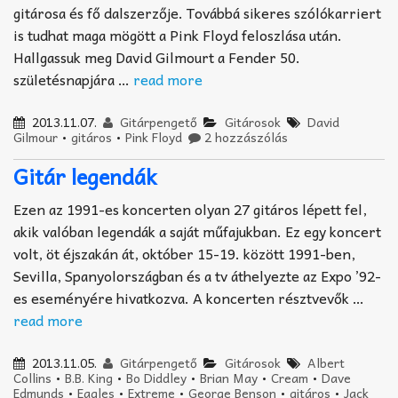
gitárosa és fő dalszerzője. Továbbá sikeres szólókarriert
is tudhat maga mögött a Pink Floyd feloszlása után.
Hallgassuk meg David Gilmourt a Fender 50.
születésnapjára …
read more
2013.11.07.
Gitárpengető
Gitárosok
David
Gilmour
•
gitáros
•
Pink Floyd
2 hozzászólás
Gitár legendák
Ezen az 1991-es koncerten olyan 27 gitáros lépett fel,
akik valóban legendák a saját műfajukban. Ez egy koncert
volt, öt éjszakán át, október 15-19. között 1991-ben,
Sevilla, Spanyolországban és a tv áthelyezte az Expo ’92-
es eseményére hivatkozva. A koncerten résztvevők …
read more
2013.11.05.
Gitárpengető
Gitárosok
Albert
Collins
•
B.B. King
•
Bo Diddley
•
Brian May
•
Cream
•
Dave
Edmunds
•
Eagles
•
Extreme
•
George Benson
•
gitáros
•
Jack