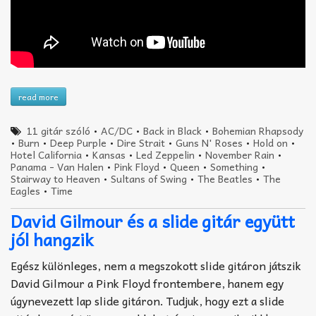
read more
11 gitár szóló
•
AC/DC
•
Back in Black
•
Bohemian Rhapsody
•
Burn
•
Deep Purple
•
Dire Strait
•
Guns N' Roses
•
Hold on
•
Hotel California
•
Kansas
•
Led Zeppelin
•
November Rain
•
Panama - Van Halen
•
Pink Floyd
•
Queen
•
Something
•
Stairway to Heaven
•
Sultans of Swing
•
The Beatles
•
The
Eagles
•
Time
David Gilmour és a slide gitár együtt
jól hangzik
Egész különleges, nem a megszokott slide gitáron játszik
David Gilmour a Pink Floyd frontembere, hanem egy
úgynevezett lap slide gitáron. Tudjuk, hogy ezt a slide