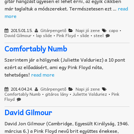
gitár hangzást ügyesen el lehet érni, az egyik cikkben
már taglaltuk a módszereket. Természetesen ezt …
read
more
2015.01.15.
Gitárpengető
Napi jó zene
capo
•
David Gilmour
•
lap slide
•
Pink Floyd
•
slide
•
steel
Comfortably Numb
Szerintem jár a hölgynek (Juliette Valduriez) a 10 pont
ezért az előadásért, ami egy Pink Floyd nóta,
tehetséges!
read more
2014.04.24.
Gitárpengető
Napi jó zene
Comfortably Numb
•
gitáros lány
•
Juliette Valduriez
•
Pink
Floyd
David Gilmour
David Jon Gilmour (Cambridge, Egyesült Királyság, 1946.
március 6.) a Pink Floyd nevű brit együttes énekese,