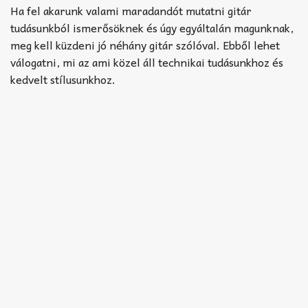
Akkord-kotta
Ha fel akarunk valami maradandót mutatni gitár
tudásunkból ismerősöknek és úgy egyáltalán magunknak,
TABok
meg kell küzdeni jó néhány gitár szólóval. Ebből lehet
válogatni, mi az ami közel áll technikai tudásunkhoz és
Improvizáció
kedvelt stílusunkhoz.