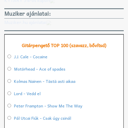
Muziker ajánlatai:
Muziker.hu ajánlatai
Gitárpengető TOP 100 (szavazz, bővítsd)
J.J. Cale - Cocaine
Motörhead - Ace of spades
Kolmas Nainen - Tästä asti aikaa
Lord - Vedd el
Peter Frampton - Show Me The Way
Pál Utcai Fiúk - Csak úgy csinál