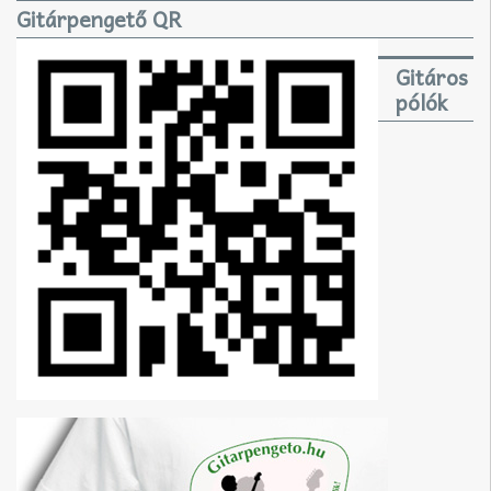
Gitárpengető QR
Gitáros
pólók