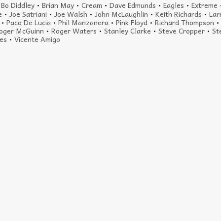
•
Bo Diddley
•
Brian May
•
Cream
•
Dave Edmunds
•
Eagles
•
Extreme
e
•
Joe Satriani
•
Joe Walsh
•
John McLaughlin
•
Keith Richards
•
Lar
•
Paco De Lucia
•
Phil Manzanera
•
Pink Floyd
•
Richard Thompson
oger McGuinn
•
Roger Waters
•
Stanley Clarke
•
Steve Cropper
•
St
nes
•
Vicente Amigo