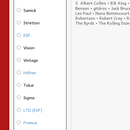
Albert Collins
•
B.B. King
Benson
•
gitáros
•
Jack Bruc
Samick
Les Paul
•
Nuno Bettencourt
Robertson
•
Robert Cray
•
R
Stretton
The Byrds
•
The Rolling Sto
ESP
Vision
Vintage
Höfner
Tokai
Sigma
LTD (ESP)
Framus