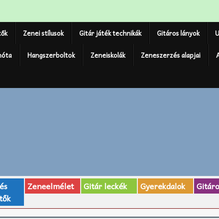
tők
Zenei stílusok
Gitár játék technikák
Gitáros lányok
U
nóta
Hangszerboltok
Zeneiskolák
Zeneszerzés alapjai
 és
Zeneelmélet
Gitár leckék
Gyerekdalok
Gitár
tők