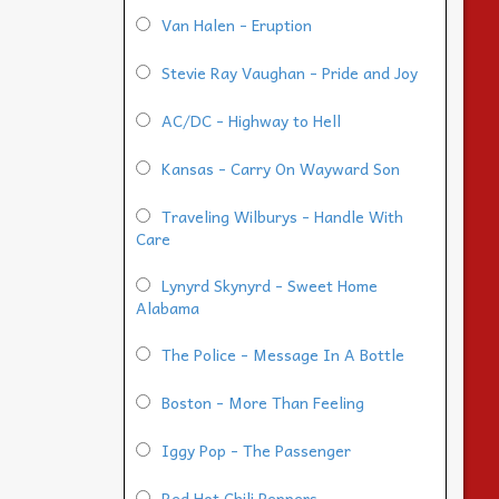
Van Halen - Eruption
Stevie Ray Vaughan - Pride and Joy
AC/DC - Highway to Hell
Kansas - Carry On Wayward Son
Traveling Wilburys - Handle With
Care
Lynyrd Skynyrd - Sweet Home
Alabama
The Police - Message In A Bottle
Boston - More Than Feeling
Iggy Pop - The Passenger
Red Hot Chili Peppers -