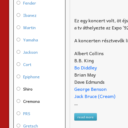
Fender
Ibanez
Ez egy koncert volt, öt é
a tv áthelyezte az Expo ’
Martin
Yamaha
A koncerten résztvevők li
Jackson
Albert Collins
B.B. King
Cort
Bo Diddley
Brian May
Epiphone
Dave Edmunds
George Benson
Shiro
Jack Bruce (Cream)
Cremona
…
PRS
read more
Gretsch