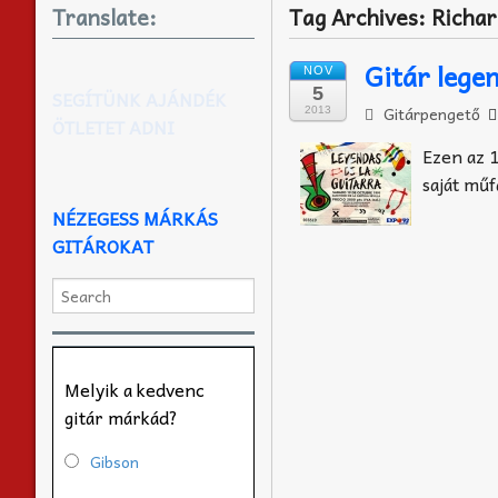
Translate:
Tag Archives:
Richa
Gitár lege
NOV
5
SEGÍTÜNK AJÁNDÉK
Gitárpengető
2013
ÖTLETET ADNI
Ezen az 1
saját műf
NÉZEGESS MÁRKÁS
GITÁROKAT
Melyik a kedvenc
gitár márkád?
Gibson