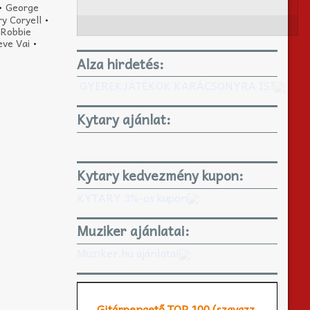
•
George
ry Coryell
•
•
Robbie
eve Vai
•
Alza hirdetés:
GYEREKJÁTÉKOK KARÁCSONYRA IS!
Kytary ajánlat:
Kytary kedvezmény kupon:
KYTARY 3%-os kupon
Muziker ajánlatai:
Muziker.hu ajánlatai
Gitárpengető TOP 100 (szavazz,