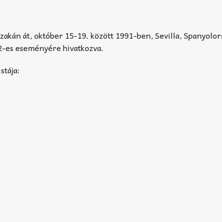
jszakán át, október 15-19. között 1991-ben, Sevilla, Spanyolo
92-es eseményére hivatkozva.
stája: