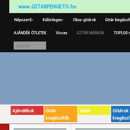
www.GITARPENGETO.hu
Népszerű-
Különleges-
Okos-gitárok
Gitár kiegészí
AJÁNDÉK ÖTLETEK
Vicces
GITÁR MÁRKÁK
TOP100 
Ajándékok
Gitár
Játék
Gitárok
kiegészítők
kiegészí