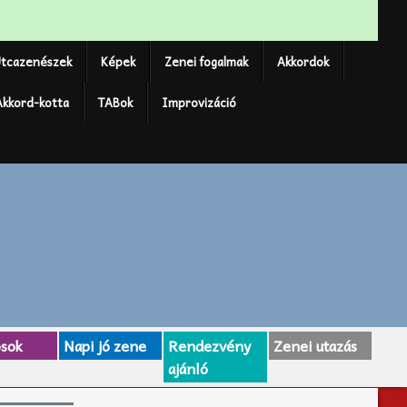
tcazenészek
Képek
Zenei fogalmak
Akkordok
Akkord-kotta
TABok
Improvizáció
osok
Napi jó zene
Rendezvény
Zenei utazás
ajánló