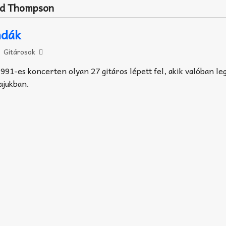
rd Thompson
ndák
Gitárosok
991-es koncerten olyan 27 gitáros lépett fel, akik valóban le
ajukban.