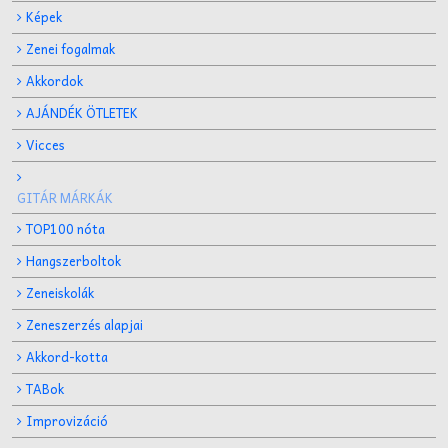
Képek
Zenei fogalmak
Akkordok
AJÁNDÉK ÖTLETEK
Vicces
GITÁR MÁRKÁK
TOP100 nóta
Hangszerboltok
Zeneiskolák
Zeneszerzés alapjai
Akkord-kotta
TABok
Improvizáció