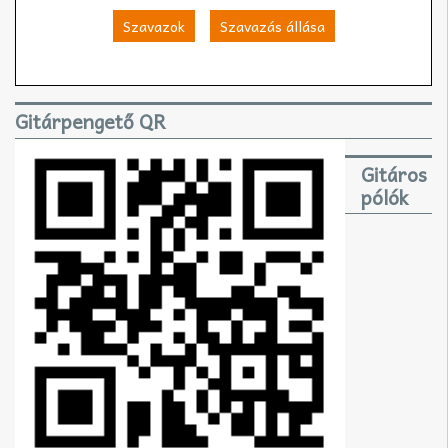
Szavazok
Szavazás állása
Gitárpengető QR
Gitáros
pólók