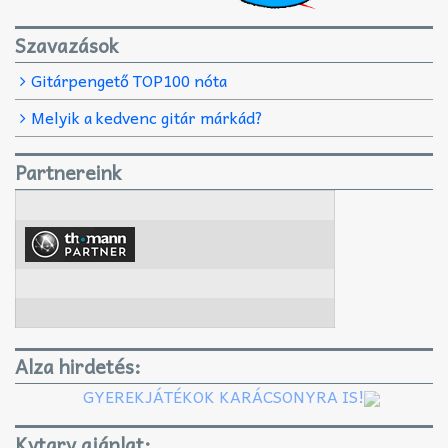
Szavazások
Gitárpengető TOP100 nóta
Melyik a kedvenc gitár márkád?
Partnereink
Alza hirdetés:
GYEREKJÁTÉKOK KARÁCSONYRA IS!
Kytary ajánlat: