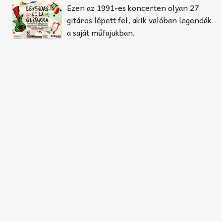
Akkord-kotta
Ezen az 1991-es koncerten olyan 27
gitáros lépett fel, akik valóban legendák
TABok
a saját műfajukban.
Improvizáció