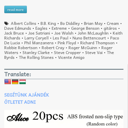
read more
Albert Collins
•
B.B. King
•
Bo Diddley
•
Brian May
•
Cream
•
Dave Edmunds
•
Eagles
•
Extreme
•
George Benson
•
gitáros
•
Jack Bruce
•
Joe Satriani
•
Joe Walsh
•
John McLaughlin
•
Keith
Richards
•
Larry Coryell
•
Les Paul
•
Nuno Bettencourt
•
Paco
De Lucia
•
Phil Manzanera
•
Pink Floyd
•
Richard Thompson
•
Robbie Robertson
•
Robert Cray
•
Roger McGuinn
•
Roger
Waters
•
Stanley Clarke
•
Steve Cropper
•
Steve Vai
•
The
Byrds
•
The Rolling Stones
•
Vicente Amigo
Translate:
SEGÍTÜNK AJÁNDÉK
ÖTLETET ADNI