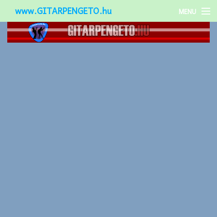
www.GITARPENGETO.hu
MENU
Népszerű-
Különleges-
Okos-gitárok
Gitár kiegészítők
Zenei stílusok
Gitár játék technikák
Gitáros lányok
Utcazenészek
Képek