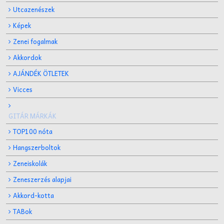
Utcazenészek
Képek
Zenei fogalmak
Akkordok
AJÁNDÉK ÖTLETEK
Vicces
GITÁR MÁRKÁK
TOP100 nóta
Hangszerboltok
Zeneiskolák
Zeneszerzés alapjai
Akkord-kotta
TABok