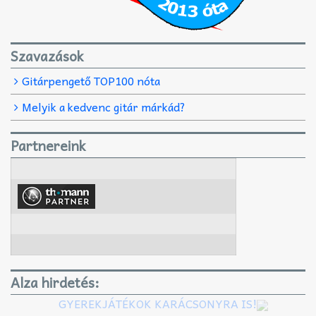
Szavazások
Gitárpengető TOP100 nóta
Melyik a kedvenc gitár márkád?
Partnereink
Alza hirdetés:
GYEREKJÁTÉKOK KARÁCSONYRA IS!