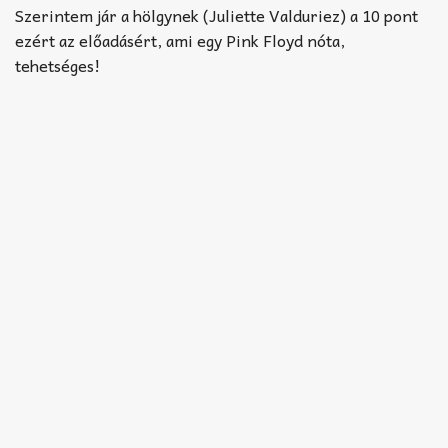
Akkord-kotta
Szerintem jár a hölgynek (Juliette Valduriez) a 10 pont
ezért az előadásért, ami egy Pink Floyd nóta,
TABok
tehetséges!
Improvizáció