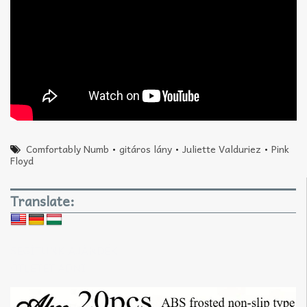
Comfortably Numb
•
gitáros lány
•
Juliette Valduriez
•
Pink
Floyd
Translate:
SEGÍTÜNK AJÁNDÉK
ÖTLETET ADNI