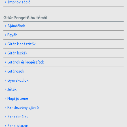
Improvizáció
GitárPengető.hu témái
Ajándékok
Egyéb
Gitár kiegészítők
Gitár leckék
Gitárok és kiegészítők
Gitárosok
Gyerekdalok
Játék
Napi jó zene
Rendezvény ajánló
Zeneelmélet
Zenei utazás