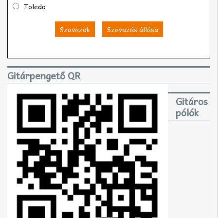
Toledo
Szavazok
Szavazás állása
Gitárpengető QR
Gitáros
pólók