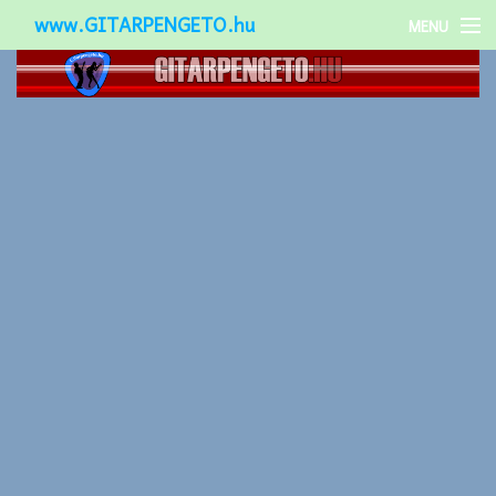
www.GITARPENGETO.hu
MENU
Népszerű-
Különleges-
Okos-gitárok
Gitár kiegészítők
Zenei stílusok
Gitár játék technikák
Gitáros lányok
Utcazenészek
Képek