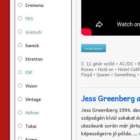
Cremona
PRS
Gretsch
Samick
read more
Stretton
11 gitár szóló
•
AC/DC
•
B
Roses
•
Hold on
•
Hotel Calif
ESP
Floyd
•
Queen
•
Something
Vision
Jess Greenberg a
Vintage
Jess Greenberg 1994. dec
Höfner
szépségén kívül sokakat é
utazásunk során már járt
Tokai
képességeire jó példa, …
Sigma