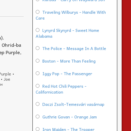
Traveling Wilburys - Handle With
Care
Lynyrd Skynyrd - Sweet Home
Alabama
).
i. Ohrid-ba
The Police - Message In A Bottle
eep Purple,
Boston - More Than Feeling
Iggy Pop - The Passenger
Purple
•
•
Joe
ан
Red Hot Chili Peppers -
Californication
Daczi Zsolt-Temesvári vasárnap
Guthrie Govan - Orange Jam
Iron Maiden - The Trooper