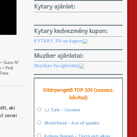
Kytary ajánlat:
Kytary kedvezmény kupon:
KYTARY 3%-os kupon
Muziker ajánlatai:
•
Guns N'
Muziker.hu ajánlatai
n
•
Pink
Time
Gitárpengető TOP 100 (szavazz,
bővítsd)
lt, aki
J.J. Cale - Cocaine
ol zenei
Motörhead - Ace of spades
Kolmas Nainen - Tästä asti aikaa