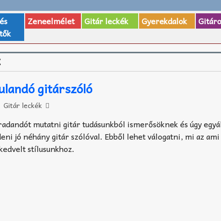
 és
Zeneelmélet
Gitár leckék
Gyerekdalok
Gitár
tők
C
landó gitárszóló
Gitár leckék
radandót mutatni gitár tudásunkból ismerősöknek és úgy egyá
ni jó néhány gitár szólóval. Ebből lehet válogatni, mi az ami 
kedvelt stílusunkhoz.