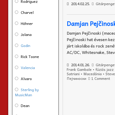
Rodriguez
2014.02.25.
Gitárpenge
Charvel
Damjan Pejčinos
Höhner
Damjan Pejčinoski (mace
Jolana
Pejčinoski hat évesen kez
járt iskolába és rock zen
Godin
AC/DC, Whitesnake, Stev
Rick Toone
2014.01.26.
Gitárpenge
Valencia
Frank Gambale
•
fúziós jazz
Satriani
•
Macedónia
•
Steve
Пејчиноски
1 Comment
Alvaro
Sterling by
MusicMan
Dean