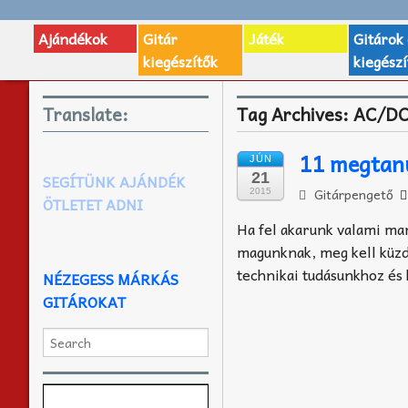
Ajándékok
Gitár
Játék
Gitárok
kiegészítők
kiegészí
Translate:
Tag Archives:
AC/D
11 megtanu
JÚN
21
SEGÍTÜNK AJÁNDÉK
Gitárpengető
2015
ÖTLETET ADNI
Ha fel akarunk valami ma
magunknak, meg kell küzde
technikai tudásunkhoz és 
NÉZEGESS MÁRKÁS
GITÁROKAT