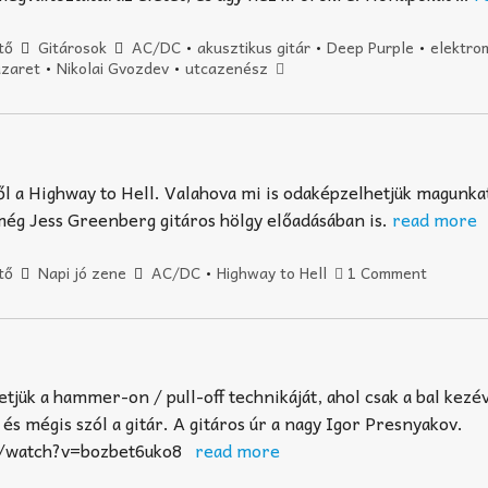
tő
Gitárosok
AC/DC
•
akusztikus gitár
•
Deep Purple
•
elektro
zaret
•
Nikolai Gvozdev
•
utcazenész
l a Highway to Hell. Valahova mi is odaképzelhetjük magunka
ég Jess Greenberg gitáros hölgy előadásában is.
read more
tő
Napi jó zene
AC/DC
•
Highway to Hell
1 Comment
tjük a hammer-on / pull-off technikáját, ahol csak a bal kezév
és mégis szól a gitár. A gitáros úr a nagy Igor Presnyakov.
m/watch?v=bozbet6uko8
read more