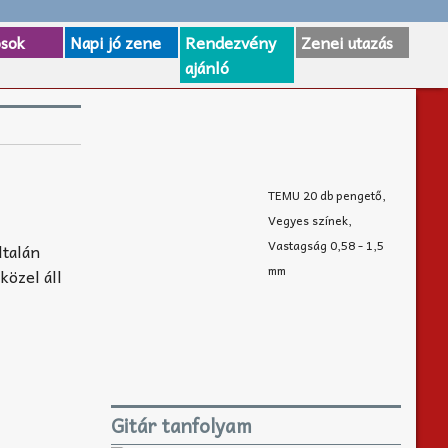
osok
Napi jó zene
Rendezvény
Zenei utazás
ajánló
TEMU 20 db pengető,
Vegyes színek,
Vastagság 0,58 - 1,5
ltalán
mm
közel áll
Gitár tanfolyam