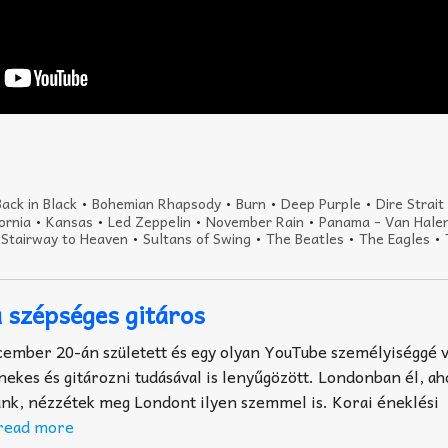
ack in Black
•
Bohemian Rhapsody
•
Burn
•
Deep Purple
•
Dire Strait
ornia
•
Kansas
•
Led Zeppelin
•
November Rain
•
Panama - Van Hale
•
Stairway to Heaven
•
Sultans of Swing
•
The Beatles
•
The Eagles
•
 szépséges gitáros
ember 20-án született és egy olyan YouTube személyiséggé vá
nekes és gitározni tudásával is lenyűgözött. Londonban él, ah
unk, nézzétek meg Londont ilyen szemmel is. Korai éneklési
read more