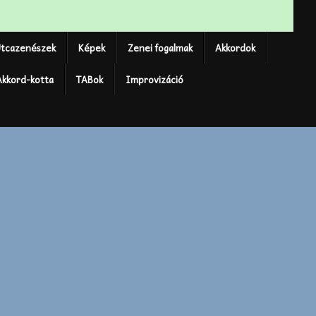
tcazenészek
Képek
Zenei fogalmak
Akkordok
Akkord-kotta
TABok
Improvizáció