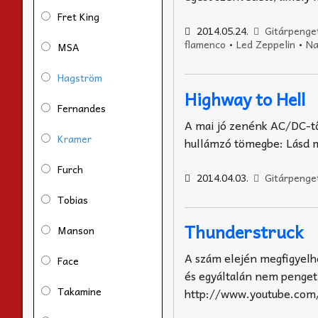
Fret King
2014.05.24.
Gitárpenge
flamenco
•
Led Zeppelin
•
Na
MSA
Hagström
Highway to Hell
Fernandes
A mai jó zenénk AC/DC-tő
Kramer
hullámzó tömegbe: Lásd m
Furch
2014.04.03.
Gitárpenge
Tobias
Thunderstruck
Manson
A szám elején megfigyelhe
Face
és egyáltalán nem penget 
Takamine
http://www.youtube.co