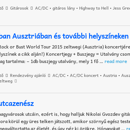
tő
Gitárosok
AC/DC
•
gitáros lány
•
Highway to Hell
•
Jess Gre
an Ausztriában és további helyszíneken
ck or Bust World Tour 2015 zeltwegi (Ausztria) koncertjére
lyszínek a cikk alján!) Koncertjegy + Buszjegy = Utalvány cso
g tartalma: – 1db buszjegy utalvány, mely 1 fő …
read more
tő
Rendezvény ajánló
AC/DC
•
AC/DC koncert
•
Austria
•
Ausz
eltweg
utcazenész
agyvárosok utcáin, ezért is, hogy halljuk Nikolai Gvozdev gitá
ora körül egy üres telken játszott, amikor szörnyű egész test
egváltoztatta az életét, és úgy néz ki örökre. Hónapokat …
r