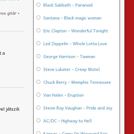
Black Sabbath - Paranoid
mos gitár
•
Santana - Black magic woman
Eric Clapton - Wonderful Tonight
Led Zeppelin - Whole Lotta Love
t a
George Harrison - Taxman
Steve Lukater - Creep Motel
Chuck Berry - Memphis Tennessee
Van Halen - Eruption
Stevie Ray Vaughan - Pride and Joy
el játszik
AC/DC - Highway to Hell
Kansas - Carry On Wayward Son