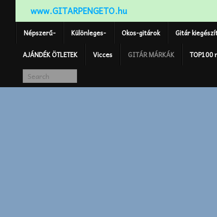
www.GITARPENGETO.hu
Népszerű-
Különleges-
Okos-gitárok
Gitár kiegészí
AJÁNDÉK ÖTLETEK
Vicces
GITÁR MÁRKÁK
TOP100 