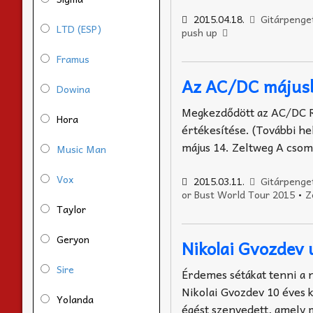
2015.04.18.
Gitárpenge
LTD (ESP)
push up
Framus
Az AC/DC májusb
Dowina
Megkezdődött az AC/DC Ro
Hora
értékesítése. (További he
május 14. Zeltweg A csoma
Music Man
Vox
2015.03.11.
Gitárpenge
or Bust World Tour 2015
•
Z
Taylor
Geryon
Nikolai Gvozdev 
Sire
Érdemes sétákat tenni a n
Nikolai Gvozdev 10 éves k
Yolanda
égést szenvedett, amely m