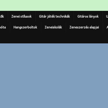
tők
Zenei stílusok
Gitár játék technikák
Gitáros lányok
U
nóta
Hangszerboltok
Zeneiskolák
Zeneszerzés alapjai