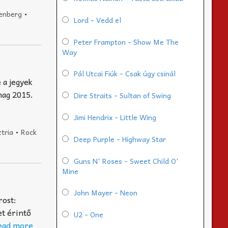
enberg
•
Lord - Vedd el
Peter Frampton - Show Me The
Way
Pál Utcai Fiúk - Csak úgy csinál
 a jegyek
mag 2015.
Dire Straits - Sultan of Swing
Jimi Hendrix - Little Wing
tria
•
Rock
Deep Purple - Highway Star
Guns N' Roses - Sweet Child O'
Mine
John Mayer - Neon
rost:
et érintő
U2 - One
ead more