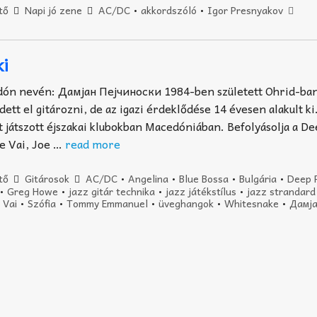
tő
Napi jó zene
AC/DC
•
akkordszóló
•
Igor Presnyakov
ki
dón nevén: Дамјан Пејчиноски 1984-ben született Ohrid-ban
dett el gitározni, de az igazi érdeklődése 14 évesen alakult k
ét játszott éjszakai klubokban Macedóniában. Befolyásolja a D
e Vai, Joe …
read more
tő
Gitárosok
AC/DC
•
Angelina
•
Blue Bossa
•
Bulgária
•
Deep 
•
Greg Howe
•
jazz gitár technika
•
jazz játékstílus
•
jazz strandard
 Vai
•
Szófia
•
Tommy Emmanuel
•
üveghangok
•
Whitesnake
•
Дамј