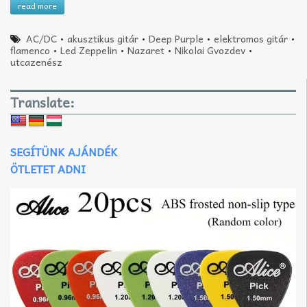
read more
AC/DC
•
akusztikus gitár
•
Deep Purple
•
elektromos gitár
•
flamenco
•
Led Zeppelin
•
Nazaret
•
Nikolai Gvozdev
•
utcazenész
Translate:
SEGÍTÜNK AJÁNDÉK
ÖTLETET ADNI