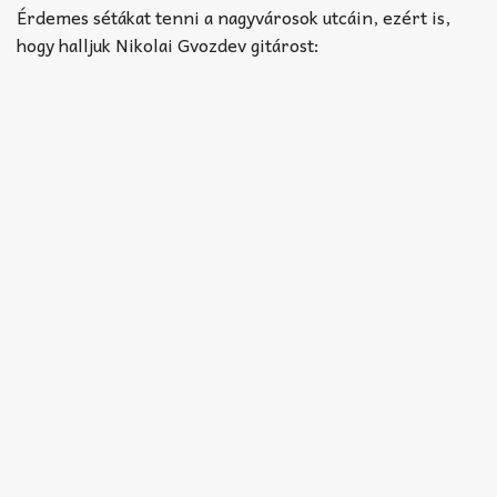
Akkord-kotta
Érdemes sétákat tenni a nagyvárosok utcáin, ezért is,
hogy halljuk Nikolai Gvozdev gitárost:
TABok
Improvizáció