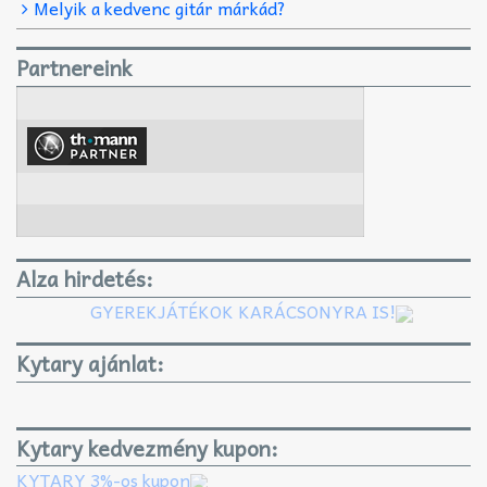
Melyik a kedvenc gitár márkád?
Partnereink
Alza hirdetés:
GYEREKJÁTÉKOK KARÁCSONYRA IS!
Kytary ajánlat:
Kytary kedvezmény kupon:
KYTARY 3%-os kupon