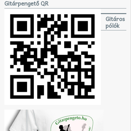
Gitárpengető QR
Gitáros
pólók