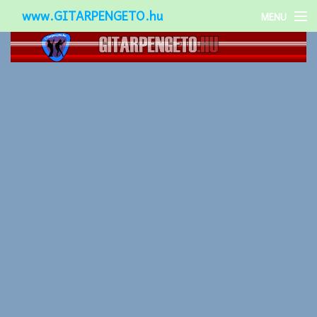
www.GITARPENGETO.hu
MENU
Népszerű-
Különleges-
Okos-gitárok
Gitár kiegészítők
Zenei stílusok
Gitár játék technikák
Gitáros lányok
Utcazenészek
Képek