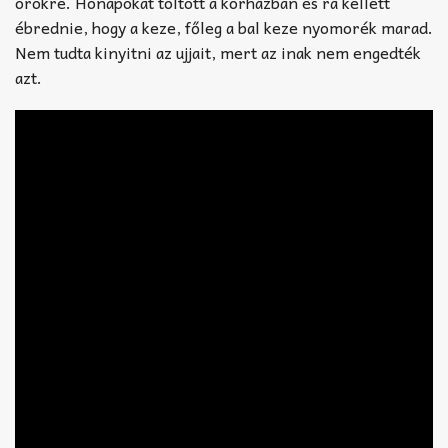
örökre. Hónapokat töltött a kórházban és rá kellett
ébrednie, hogy a keze, főleg a bal keze nyomorék marad.
Nem tudta kinyitni az ujjait, mert az inak nem engedték
azt.