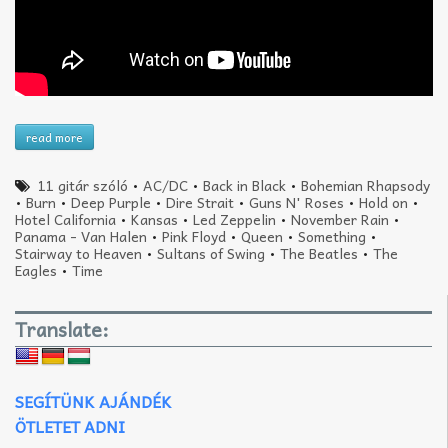
read more
11 gitár szóló
•
AC/DC
•
Back in Black
•
Bohemian Rhapsody
•
Burn
•
Deep Purple
•
Dire Strait
•
Guns N' Roses
•
Hold on
•
Hotel California
•
Kansas
•
Led Zeppelin
•
November Rain
•
Panama - Van Halen
•
Pink Floyd
•
Queen
•
Something
•
Stairway to Heaven
•
Sultans of Swing
•
The Beatles
•
The
Eagles
•
Time
Translate:
SEGÍTÜNK AJÁNDÉK
ÖTLETET ADNI