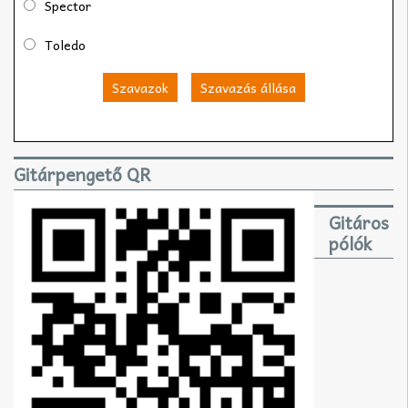
Spector
Toledo
Szavazok
Szavazás állása
Gitárpengető QR
Gitáros
pólók