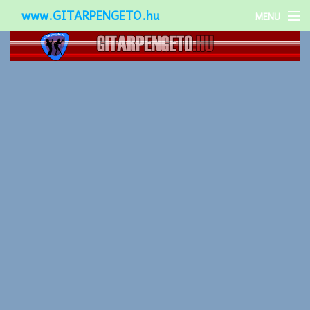
www.GITARPENGETO.hu
MENU
Népszerű-
Különleges-
Okos-gitárok
Gitár kiegészítők
Zenei stílusok
Gitár játék technikák
Gitáros lányok
Utcazenészek
Képek