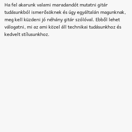
Akkord-kotta
Ha fel akarunk valami maradandót mutatni gitár
tudásunkból ismerősöknek és úgy egyáltalán magunknak,
TABok
meg kell küzdeni jó néhány gitár szólóval. Ebből lehet
válogatni, mi az ami közel áll technikai tudásunkhoz és
Improvizáció
kedvelt stílusunkhoz.