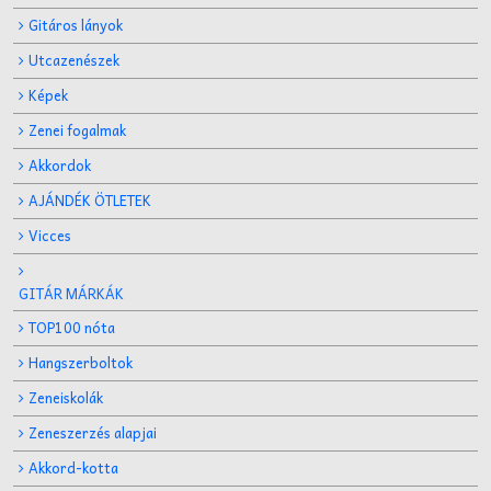
Gitáros lányok
Utcazenészek
Képek
Zenei fogalmak
Akkordok
AJÁNDÉK ÖTLETEK
Vicces
GITÁR MÁRKÁK
TOP100 nóta
Hangszerboltok
Zeneiskolák
Zeneszerzés alapjai
Akkord-kotta