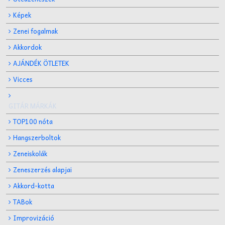
Képek
Zenei fogalmak
Akkordok
AJÁNDÉK ÖTLETEK
Vicces
GITÁR MÁRKÁK
TOP100 nóta
Hangszerboltok
Zeneiskolák
Zeneszerzés alapjai
Akkord-kotta
TABok
Improvizáció