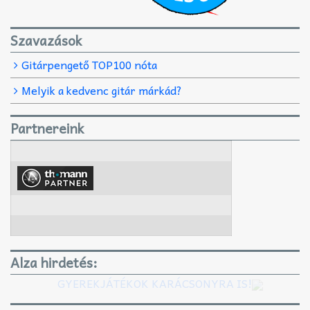
Szavazások
Gitárpengető TOP100 nóta
Melyik a kedvenc gitár márkád?
Partnereink
Alza hirdetés:
GYEREKJÁTÉKOK KARÁCSONYRA IS!