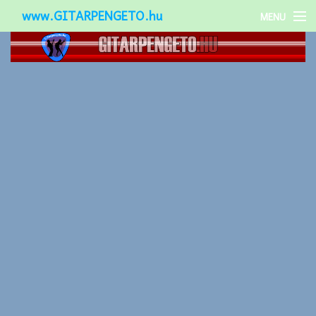
www.GITARPENGETO.hu
MENU
Népszerű-
Különleges-
Okos-gitárok
Gitár kiegészítők
Zenei stílusok
Gitár játék technikák
Gitáros lányok
Utcazenészek
Képek