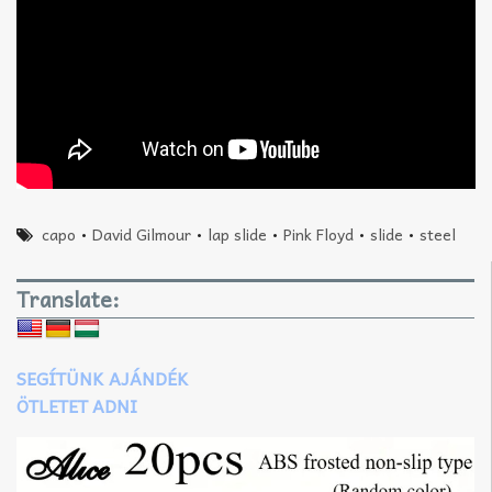
capo
•
David Gilmour
•
lap slide
•
Pink Floyd
•
slide
•
steel
Translate:
SEGÍTÜNK AJÁNDÉK
ÖTLETET ADNI