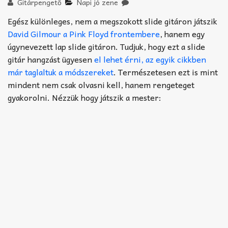
Akkord-kotta
Gitárpengető
Napi jó zene
Egész különleges, nem a megszokott slide gitáron játszik
TABok
David Gilmour a Pink Floyd frontembere
, hanem egy
úgynevezett lap slide gitáron. Tudjuk, hogy ezt a slide
Improvizáció
gitár hangzást ügyesen
el lehet érni, az egyik cikkben
már taglaltuk a módszereket
. Természetesen ezt is mint
mindent nem csak olvasni kell, hanem rengeteget
gyakorolni. Nézzük hogy játszik a mester: