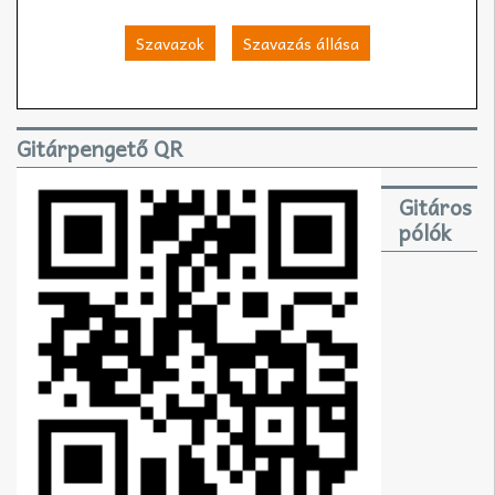
Szavazok
Szavazás állása
Gitárpengető QR
Gitáros
pólók