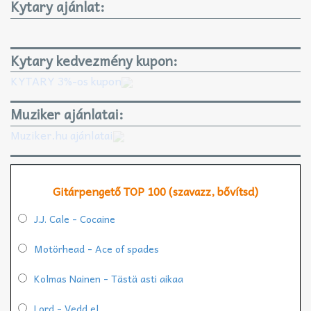
Kytary ajánlat:
Kytary kedvezmény kupon:
KYTARY 3%-os kupon
Muziker ajánlatai:
Muziker.hu ajánlatai
Gitárpengető TOP 100 (szavazz, bővítsd)
J.J. Cale - Cocaine
Motörhead - Ace of spades
Kolmas Nainen - Tästä asti aikaa
Lord - Vedd el