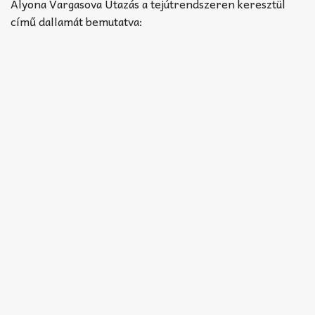
Akkord-kotta
Alyona Vargasova Utazás a tejútrendszeren keresztül
című dallamát bemutatva:
TABok
Improvizáció