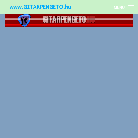
www.GITARPENGETO.hu
MENU
Népszerű-
Különleges-
Okos-gitárok
Gitár kiegészítők
Zenei stílusok
Gitár játék technikák
Gitáros lányok
Utcazenészek
Képek