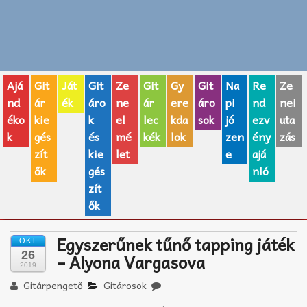
Zenei fogalmak
Akkordok
Ajá
Git
Ját
Git
Ze
Git
Gy
Git
Na
Re
Ze
AJÁNDÉK ÖTLETEK
nd
ár
ék
áro
ne
ár
ere
áro
pi
nd
nei
éko
kie
k
el
lec
kda
sok
jó
ezv
uta
Vicces
k
gés
és
mé
kék
lok
zen
ény
zás
GITÁR MÁRKÁK
zít
kie
let
e
ajá
ők
gés
nló
TOP100 nóta
zít
ők
Hangszerboltok
Egyszerűnek tűnő tapping játék
OKT
Zeneiskolák
26
– Alyona Vargasova
2019
Zeneszerzés alapjai
Gitárpengető
Gitárosok