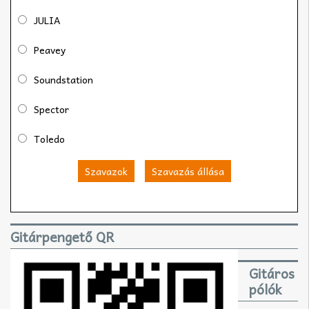
JULIA
Peavey
Soundstation
Spector
Toledo
Szavazok
Szavazás állása
Gitárpengető QR
Gitáros
pólók