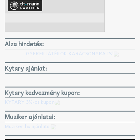
Alza hirdetés:
GYEREKJÁTÉKOK KARÁCSONYRA IS!
Kytary ajánlat:
Kytary kedvezmény kupon:
KYTARY 3%-os kupon
Muziker ajánlatai:
Muziker.hu ajánlatai