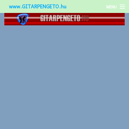
www.GITARPENGETO.hu
MENU
Népszerű-
Különleges-
Okos-gitárok
Gitár kiegészítők
Zenei stílusok
Gitár játék technikák
Gitáros lányok
Utcazenészek
Képek