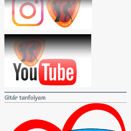
Gitár tanfolyam