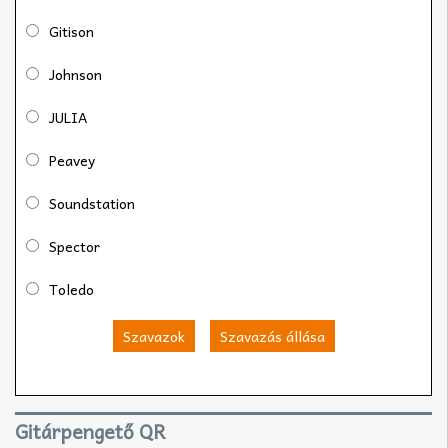
Gitison
Johnson
JULIA
Peavey
Soundstation
Spector
Toledo
Szavazok
Szavazás állása
Gitárpengető QR