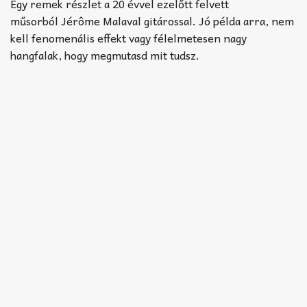
Akkord-kotta
Egy remek részlet a 20 évvel ezelőtt felvett
műsorból Jérôme Malaval gitárossal. Jó példa arra, nem
TABok
kell fenomenális effekt vagy félelmetesen nagy
hangfalak, hogy megmutasd mit tudsz.
Improvizáció