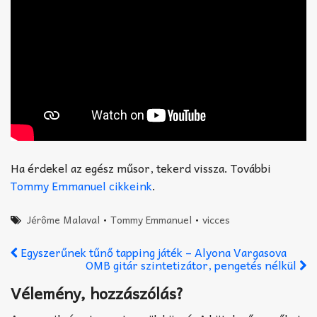
Ha érdekel az egész műsor, tekerd vissza. További
Tommy Emmanuel cikkeink
.
Jérôme Malaval
•
Tommy Emmanuel
•
vicces
Egyszerűnek tűnő tapping játék – Alyona Vargasova
OMB gitár szintetizátor, pengetés nélkül
Vélemény, hozzászólás?