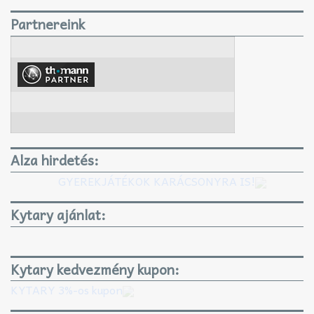
Partnereink
Alza hirdetés:
GYEREKJÁTÉKOK KARÁCSONYRA IS!
Kytary ajánlat:
Kytary kedvezmény kupon:
KYTARY 3%-os kupon