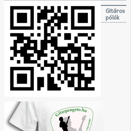
Gitáros
pólók