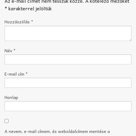
Az e-mail címet nem tesszük közzé.
A kötelező mezőket
*
karakterrel jelöltük
Hozzászólás
*
Név
*
E-mail cím
*
Honlap
A nevem, e-mail címem, és weboldalcímem mentése a