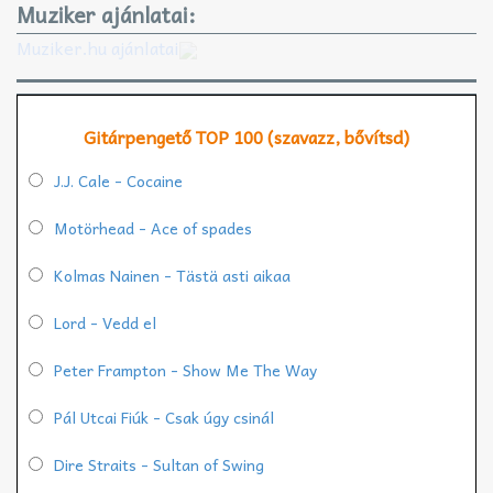
Muziker ajánlatai:
Muziker.hu ajánlatai
Gitárpengető TOP 100 (szavazz, bővítsd)
J.J. Cale - Cocaine
Motörhead - Ace of spades
Kolmas Nainen - Tästä asti aikaa
Lord - Vedd el
Peter Frampton - Show Me The Way
Pál Utcai Fiúk - Csak úgy csinál
Dire Straits - Sultan of Swing