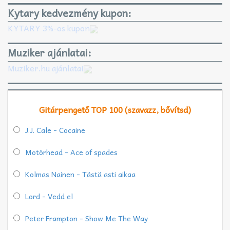
Kytary kedvezmény kupon:
KYTARY 3%-os kupon
Muziker ajánlatai:
Muziker.hu ajánlatai
Gitárpengető TOP 100 (szavazz, bővítsd)
J.J. Cale - Cocaine
Motörhead - Ace of spades
Kolmas Nainen - Tästä asti aikaa
Lord - Vedd el
Peter Frampton - Show Me The Way