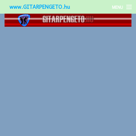
www.GITARPENGETO.hu
MENU
Népszerű-
Különleges-
Okos-gitárok
Gitár kiegészítők
Zenei stílusok
Gitár játék technikák
Gitáros lányok
Utcazenészek
Képek