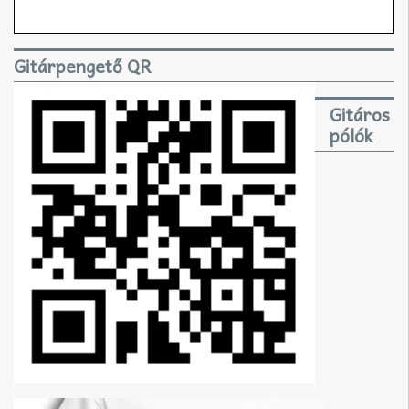
Gitárpengető QR
Gitáros
pólók