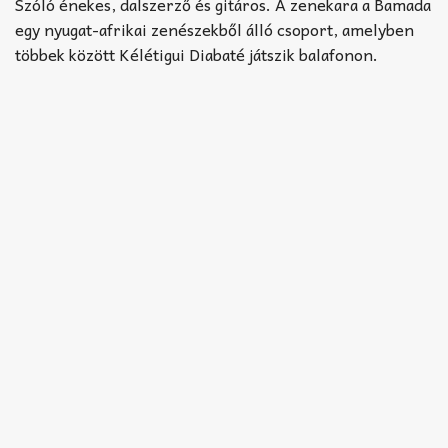
Akkord-kotta
Szóló énekes, dalszerző és gitáros. A zenekara a Bamada
egy nyugat-afrikai zenészekből álló csoport, amelyben
TABok
többek között Kélétigui Diabaté játszik balafonon.
Improvizáció