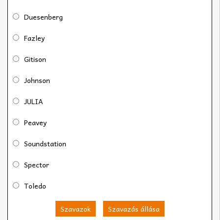
Duesenberg
Fazley
Gitison
Johnson
JULIA
Peavey
Soundstation
Spector
Toledo
Szavazok
Szavazás állása