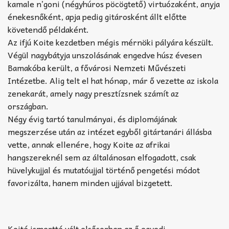
kamale n’goni (négyhúros pöcögtető) virtuózaként, anyja
énekesnőként, apja pedig gitárosként állt előtte
követendő példaként.
Az ifjú Koite kezdetben mégis mérnöki pályára készült.
Végül nagybátyja unszolásának engedve húsz évesen
Bamakóba került, a fővárosi Nemzeti Művészeti
Intézetbe. Alig telt el hat hónap, már ő vezette az iskola
zenekarát, amely nagy presztízsnek számít az
országban.
Négy évig tartó tanulmányai, és diplomájának
megszerzése után az intézet egyből gitártanári állásba
vette, annak ellenére, hogy Koite az afrikai
hangszereknél sem az általánosan elfogadott, csak
hüvelykujjal és mutatóujjal történő pengetési módot
favorizálta, hanem minden ujjával bizgetett.
Koité ismertté vált elsősorban az ő egyedi