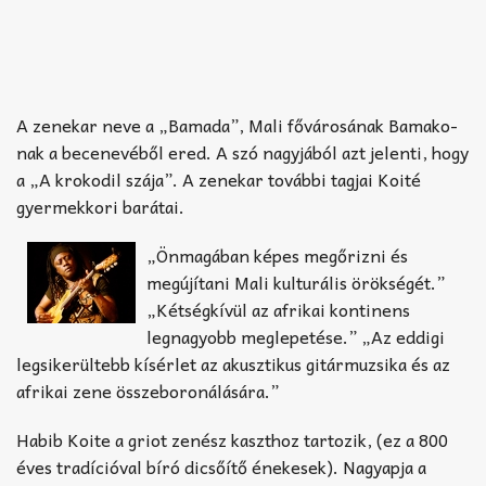
A zenekar neve a „Bamada”, Mali fővárosának Bamako-
nak a becenevéből ered. A szó nagyjából azt jelenti, hogy
a „A krokodil szája”. A zenekar további tagjai Koité
gyermekkori barátai.
„Önmagában képes megőrizni és
megújítani Mali kulturális örökségét.”
„Kétségkívül az afrikai kontinens
legnagyobb meglepetése.” „Az eddigi
legsikerültebb kísérlet az akusztikus gitármuzsika és az
afrikai zene összeboronálására.”
Habib Koite a griot zenész kaszthoz tartozik, (ez a 800
éves tradícióval bíró dicsőítő énekesek). Nagyapja a