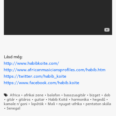
Lásd még:
http://www.habibkoite.com/
http://www.africanmusiciansprofiles.com/habib.htm
https://twitter.com/habib_koite
https://www.facebook.com/habib.koite
Africa
•
afrikai zene
•
balafon
•
basszusgitár
•
bizget
•
dob
•
gitár
•
gitáros
•
guitar
•
Habib Koité
•
harmonika
•
hegedű
•
kamale n'goni
•
lopótök
•
Mali
•
nyugat-afrika
•
pentaton skála
•
Senegal