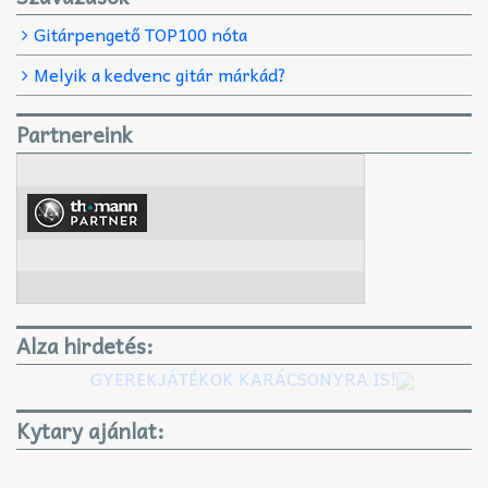
Gitárpengető TOP100 nóta
Melyik a kedvenc gitár márkád?
Partnereink
Alza hirdetés:
GYEREKJÁTÉKOK KARÁCSONYRA IS!
Kytary ajánlat: