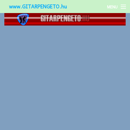
www.GITARPENGETO.hu
MENU
Népszerű-
Különleges-
Okos-gitárok
Gitár kiegészítők
Zenei stílusok
Gitár játék technikák
Gitáros lányok
Utcazenészek
Képek