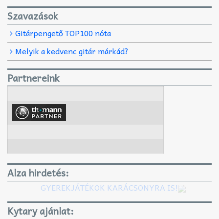
Szavazások
Gitárpengető TOP100 nóta
Melyik a kedvenc gitár márkád?
Partnereink
Alza hirdetés:
GYEREKJÁTÉKOK KARÁCSONYRA IS!
Kytary ajánlat: