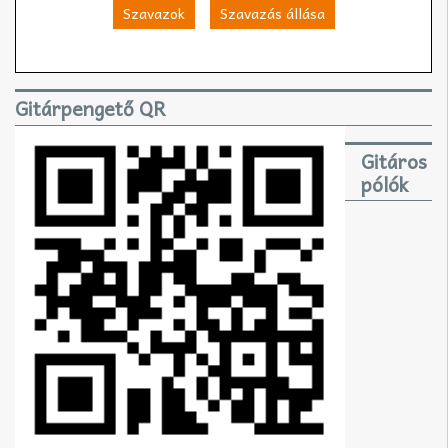
Szavazok
Szavazás állása
Gitárpengető QR
Gitáros
pólók