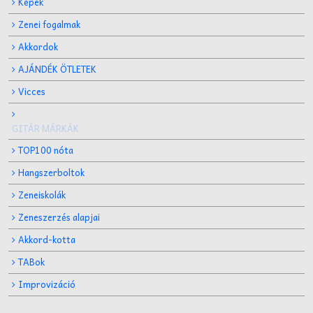
Képek
Zenei fogalmak
Akkordok
AJÁNDÉK ÖTLETEK
Vicces
GITÁR MÁRKÁK
TOP100 nóta
Hangszerboltok
Zeneiskolák
Zeneszerzés alapjai
Akkord-kotta
TABok
Improvizáció