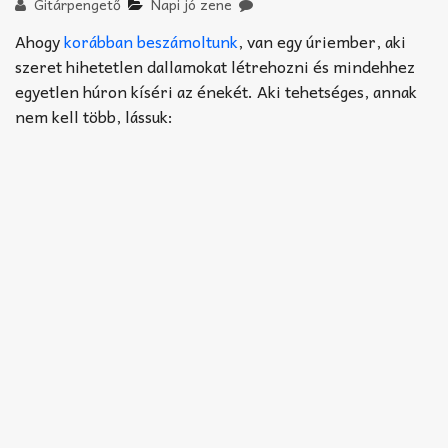
Akkord-kotta
Gitárpengető
Napi jó zene
Ahogy
korábban beszámoltunk
, van egy úriember, aki
TABok
szeret hihetetlen dallamokat létrehozni és mindehhez
egyetlen húron kíséri az énekét. Aki tehetséges, annak
Improvizáció
nem kell több, lássuk: