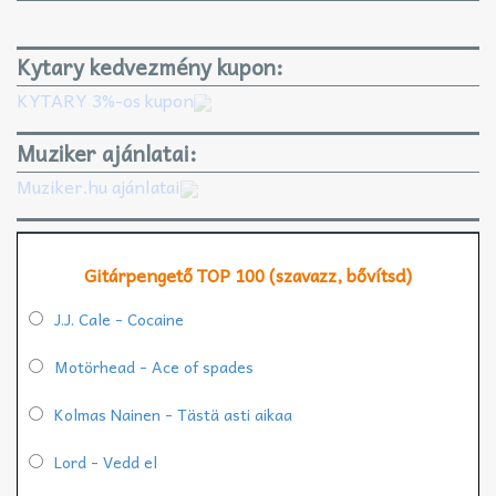
Kytary kedvezmény kupon:
KYTARY 3%-os kupon
Muziker ajánlatai:
Muziker.hu ajánlatai
Gitárpengető TOP 100 (szavazz, bővítsd)
J.J. Cale - Cocaine
Motörhead - Ace of spades
Kolmas Nainen - Tästä asti aikaa
Lord - Vedd el