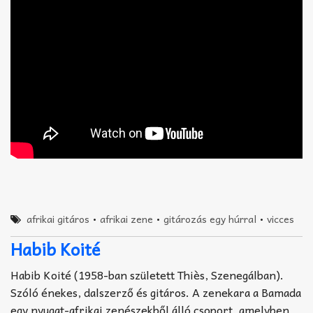
afrikai gitáros
•
afrikai zene
•
gitározás egy húrral
•
vicces
Habib Koité
Habib Koité (1958-ban született Thiès, Szenegálban).
Szóló énekes, dalszerző és gitáros. A zenekara a Bamada
egy nyugat-afrikai zenészekből álló csoport, amelyben