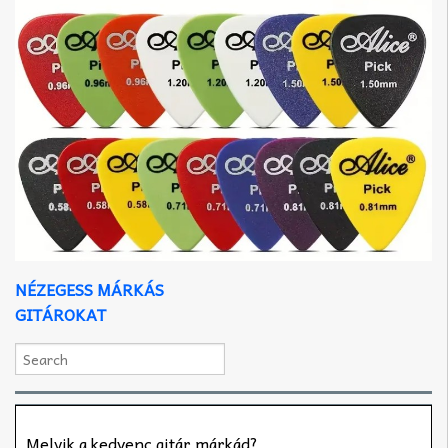
NÉZEGESS MÁRKÁS
GITÁROKAT
Melyik a kedvenc gitár márkád?