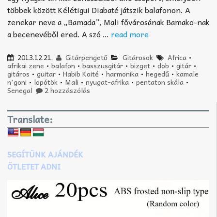
többek között Kélétigui Diabaté játszik balafonon. A
zenekar neve a „Bamada”, Mali fővárosának Bamako-nak
a becenevéből ered. A szó …
read more
2013.12.21.
Gitárpengető
Gitárosok
Africa
•
afrikai zene
•
balafon
•
basszusgitár
•
bizget
•
dob
•
gitár
•
gitáros
•
guitar
•
Habib Koité
•
harmonika
•
hegedű
•
kamale
n'goni
•
lopótök
•
Mali
•
nyugat-afrika
•
pentaton skála
•
Senegal
2 hozzászólás
Translate:
SEGÍTÜNK AJÁNDÉK
ÖTLETET ADNI