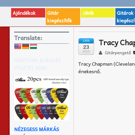
Ajándékok
Gitár
Játék
Gitárok
kiegészítők
kiegészí
Translate:
Tracy Cha
JAN
23
Gitárpengető
2015
SEGÍTÜNK AJÁNDÉK
Tracy Chapman (Cleveland
ÖTLETET ADNI
énekesnő.
NÉZEGESS MÁRKÁS