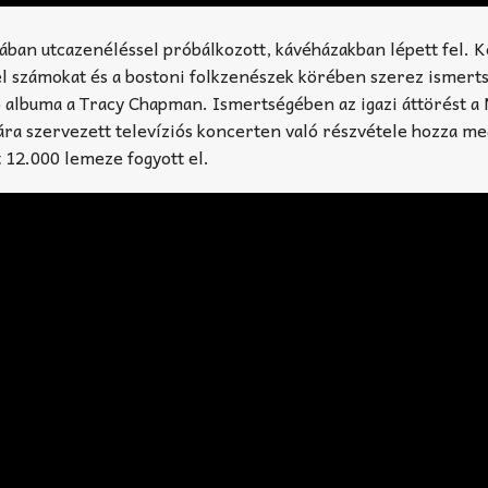
ában utcazenéléssel próbálkozott, kávéházakban lépett fel. 
el számokat és a bostoni folkzenészek körében szerez ismert
 albuma a Tracy Chapman. Ismertségében az igazi áttörést a
ára szervezett televíziós koncerten való részvétele hozza me
t 12.000 lemeze fogyott el.