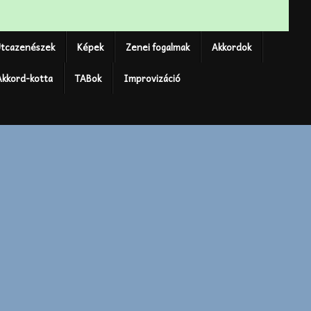
tcazenészek
Képek
Zenei fogalmak
Akkordok
Akkord-kotta
TABok
Improvizáció