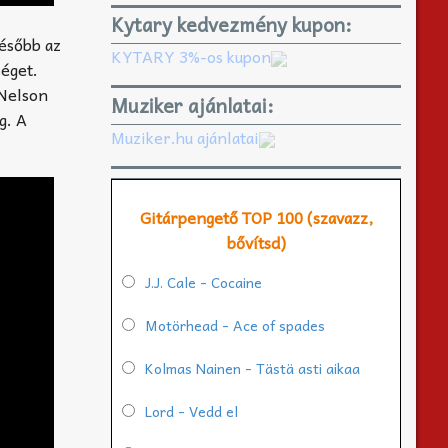
Kytary kedvezmény kupon:
Később az
KYTARY 3%-os kupon
séget.
 Nelson
Muziker ajánlatai:
g. A
Muziker.hu ajánlatai
Gitárpengető TOP 100 (szavazz,
bővítsd)
J.J. Cale - Cocaine
Motörhead - Ace of spades
Kolmas Nainen - Tästä asti aikaa
Lord - Vedd el