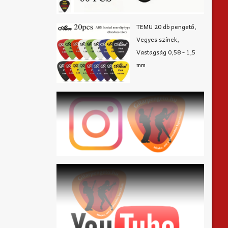
TEMU 20 db pengető,
Vegyes színek,
Vastagság 0,58 - 1,5
mm