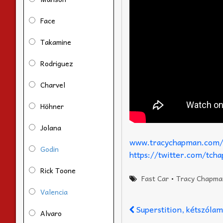
Face
Takamine
Rodriguez
Charvel
Höhner
Jolana
www.tracychapman.com
Godin
https://twitter.com/tc
Rick Toone
Fast Car
•
Tracy Chapma
Valencia
Superstition, kétszóla
Alvaro