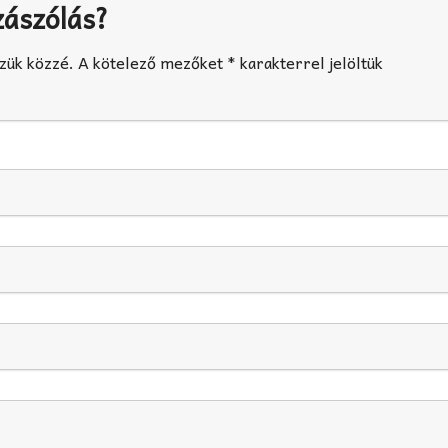
zászólás?
zük közzé.
A kötelező mezőket
*
karakterrel jelöltük