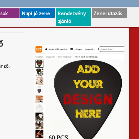
osok
Napi jó zene
Rendezvény
Zenei utazás
ajánló
ő
erző,