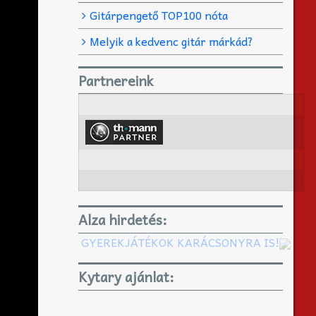
Gitárpengető TOP100 nóta
Melyik a kedvenc gitár márkád?
Partnereink
Alza hirdetés:
GYEREKJÁTÉKOK KARÁCSONYRA IS!
Kytary ajánlat: