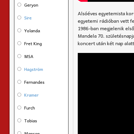
Geryon
Alsóéves egyetemista kor
Sire
egyetemi rádióban vett f
1986-ban megjelenik első
Yolanda
Mandela 70. születésnapj
koncert után két nap alat
Fret King
MSA
Hagström
Fernandes
Kramer
Furch
Tobias
Manson