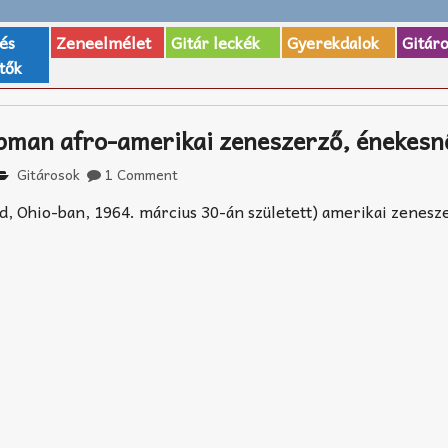
 és
Zeneelmélet
Gitár leckék
Gyerekdalok
Gitár
tők
pman afro-amerikai zeneszerző, énekesn
Gitárosok
1 Comment
, Ohio-ban, 1964. március 30-án született) amerikai zenesz