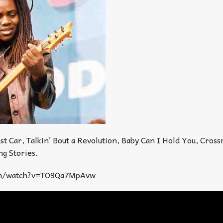
t Car, Talkin’ Bout a Revolution, Baby Can I Hold You, Cross
ng Stories.
om/watch?v=TO9Qa7MpAvw