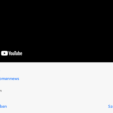
/
hapmannews
n
mban
Sz