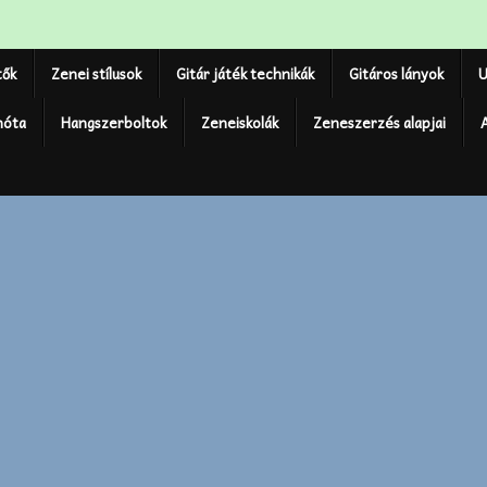
tők
Zenei stílusok
Gitár játék technikák
Gitáros lányok
U
nóta
Hangszerboltok
Zeneiskolák
Zeneszerzés alapjai