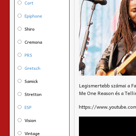
Cort
Epiphone
Shiro
Cremona
PRS
Gretsch
Samick
Legismertebb számai a Fas
Me One Reason és a Telli
Stretton
https://www.youtube.c
ESP
Vision
Vintage