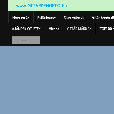
www.GITARPENGETO.hu
Népszerű-
Különleges-
Okos-gitárok
Gitár kiegészí
AJÁNDÉK ÖTLETEK
Vicces
GITÁR MÁRKÁK
TOP100 