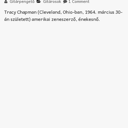
Akkord-kotta
Gitárpengető
Gitárosok
1 Comment
Tracy Chapman (Cleveland, Ohio-ban, 1964. március 30-
TABok
án született) amerikai zeneszerző, énekesnő.
Improvizáció