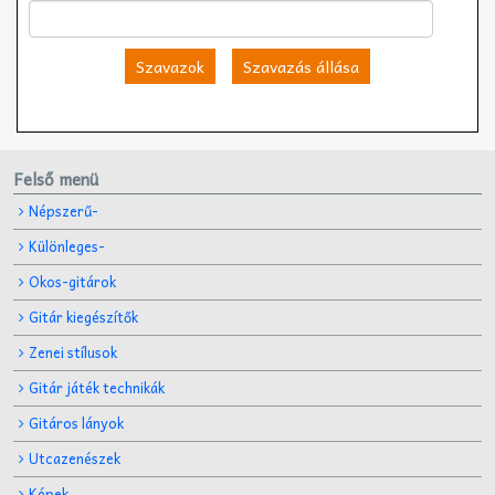
Szavazok
Szavazás állása
Felső menü
Népszerű-
Különleges-
Okos-gitárok
Gitár kiegészítők
Zenei stílusok
Gitár játék technikák
Gitáros lányok
Utcazenészek
Képek