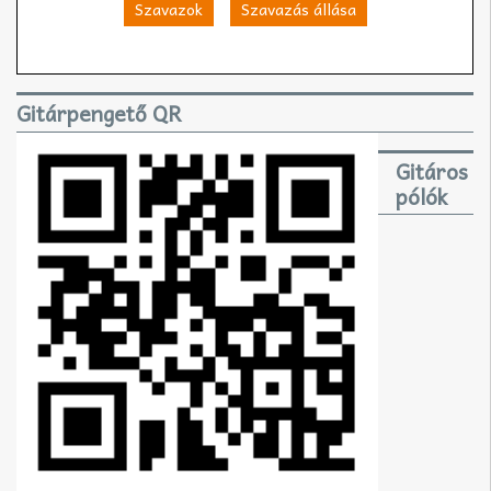
Szavazok
Szavazás állása
Gitárpengető QR
Gitáros
pólók