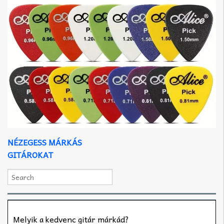
NÉZEGESS MÁRKÁS
GITÁROKAT
Melyik a kedvenc gitár márkád?