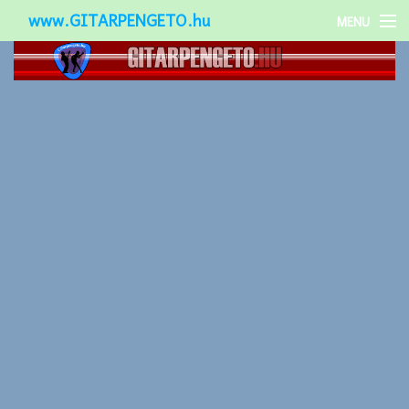
www.GITARPENGETO.hu
MENU
Népszerű-
Különleges-
Okos-gitárok
Gitár kiegészítők
Zenei stílusok
Gitár játék technikák
Gitáros lányok
Utcazenészek
Képek