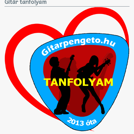
Gitár tanfolyam