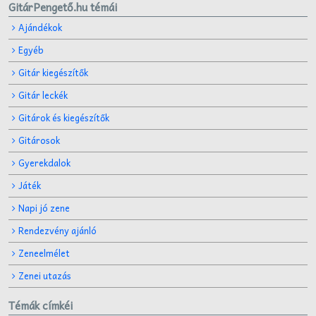
GitárPengető.hu témái
Ajándékok
Egyéb
Gitár kiegészítők
Gitár leckék
Gitárok és kiegészítők
Gitárosok
Gyerekdalok
Játék
Napi jó zene
Rendezvény ajánló
Zeneelmélet
Zenei utazás
Témák címkéi