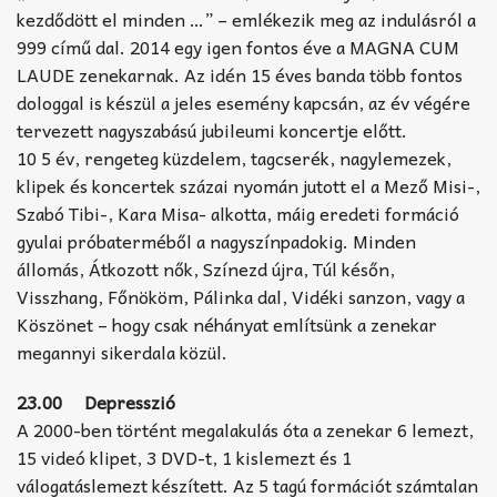
kezdődött el minden …” – emlékezik meg az indulásról a
999 című dal. 2014 egy igen fontos éve a MAGNA CUM
LAUDE zenekarnak. Az idén 15 éves banda több fontos
dologgal is készül a jeles esemény kapcsán, az év végére
tervezett nagyszabású jubileumi koncertje előtt.
10 5 év, rengeteg küzdelem, tagcserék, nagylemezek,
klipek és koncertek százai nyomán jutott el a Mező Misi-,
Szabó Tibi-, Kara Misa- alkotta, máig eredeti formáció
gyulai próbaterméből a nagyszínpadokig. Minden
állomás, Átkozott nők, Színezd újra, Túl későn,
Visszhang, Főnököm, Pálinka dal, Vidéki sanzon, vagy a
Köszönet – hogy csak néhányat említsünk a zenekar
megannyi sikerdala közül.
23.00 Depresszió
A 2000-ben történt megalakulás óta a zenekar 6 lemezt,
15 videó klipet, 3 DVD-t, 1 kislemezt és 1
válogatáslemezt készített. Az 5 tagú formációt számtalan