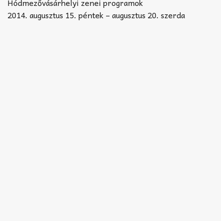
Akkord-kotta
Hódmezővásárhelyi zenei programok
2014. augusztus 15. péntek – augusztus 20. szerda
TABok
Improvizáció