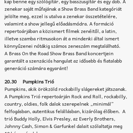
kap benne egy szólógitár, egy basszusgitár és egy dob. A
zenekar saját műfajának a Show Brass Band kategóriát
jelölte meg, ezzel is utalva a zenekar összetételére,
valamint a show jellegű előadásmódra. A formáció
repertoárjában a közismert filmek zenéitől, a latin,
illetve szamba ritmusokon át a mindenki által ismert
könnyűzenei nótákig számos zeneszám megtalálható.
A Brass On the Road Show Brass Band koncertjein
garantált a szenzációs hangulat az idősebb és fiatalabb
generáció számára egyaránt!
20.30 Pumpkins Trió
Pumpkins, akik örökzöld rockabilly slágereket játszanak.
A Pumpkins Trió repertoárján Rock and Roll, rockabilly,
country, oldies, folk dalok szerepelnek „minimál”
felfogásban, autentikus felállásban, kizárólag élőben. A
trió Buddy Holly, Elvis Presley, az Everly Brothers,
Johnny Cash, Simon & Garfunkel dalait szólaltatja meg