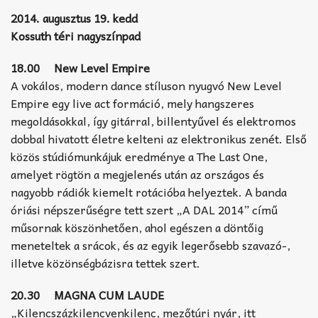
2014. augusztus 19. kedd
Kossuth téri nagyszínpad
18.00 New Level Empire
A vokálos, modern dance stíluson nyugvó New Level
Empire egy live act formáció, mely hangszeres
megoldásokkal, így gitárral, billentyűvel és elektromos
dobbal hivatott életre kelteni az elektronikus zenét. Első
közös stúdiómunkájuk eredménye a The Last One,
amelyet rögtön a megjelenés után az országos és
nagyobb rádiók kiemelt rotációba helyeztek. A banda
óriási népszerűségre tett szert „A DAL 2014” című
műsornak köszönhetően, ahol egészen a döntőig
meneteltek a srácok, és az egyik legerősebb szavazó-,
illetve közönségbázisra tettek szert.
20.30 MAGNA CUM LAUDE
„Kilencszázkilencvenkilenc, mezőtúri nyár, itt