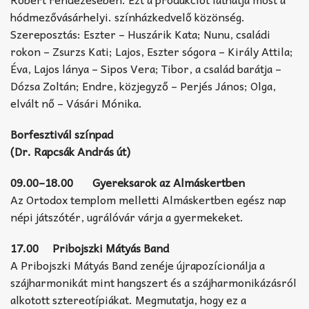
hódmezővásárhelyi. színházkedvelő közönség.
Szereposztás: Eszter – Huszárik Kata; Nunu, családi
rokon – Zsurzs Kati; Lajos, Eszter sógora – Király Attila;
Éva, Lajos lánya – Sipos Vera; Tibor, a család barátja –
Dózsa Zoltán; Endre, közjegyző – Perjés János; Olga,
elvált nő – Vásári Mónika.
Borfesztivál színpad
(Dr. Rapcsák András út)
09.00–18.00 Gyereksarok az Almáskertben
Az Ortodox templom melletti Almáskertben egész nap
népi játszótér, ugrálóvár várja a gyermekeket.
17.00 Pribojszki Mátyás Band
A Pribojszki Mátyás Band zenéje újrapozícionálja a
szájharmonikát mint hangszert és a szájharmonikázásról
alkotott sztereotípiákat. Megmutatja, hogy ez a