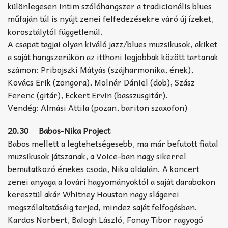
különlegesen intim szólóhangszer a tradicionális blues
műfaján túl is nyújt zenei felfedezésekre váró új ízeket,
korosztálytól függetlenül.
A csapat tagjai olyan kiváló jazz/blues muzsikusok, akiket
a saját hangszerükön az itthoni legjobbak között tartanak
számon: Pribojszki Mátyás (szájharmonika, ének),
Kovács Erik (zongora), Molnár Dániel (dob), Szász
Ferenc (gitár), Eckert Ervin (basszusgitár).
Vendég: Almási Attila (pozan, bariton szaxofon)
20.30 Babos-Nika Project
Babos mellett a legtehetségesebb, ma már befutott fiatal
muzsikusok játszanak, a Voice-ban nagy sikerrel
bemutatkozó énekes csoda, Nika oldalán. A koncert
zenei anyaga a lovári hagyományoktól a saját darabokon
keresztül akár Whitney Houston nagy slágerei
megszólaltatásáig terjed, mindez saját felfogásban.
Kardos Norbert, Balogh László, Fonay Tibor ragyogó