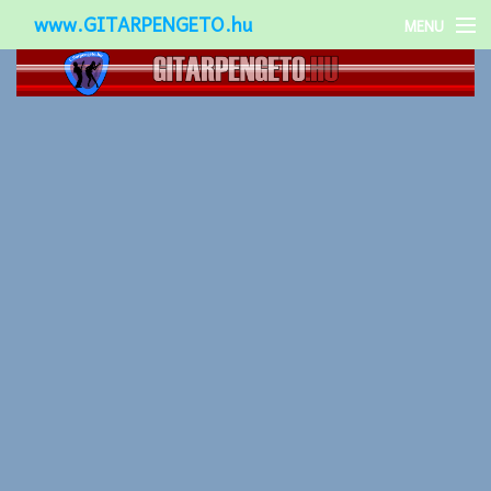
www.GITARPENGETO.hu
MENU
Népszerű-
Különleges-
Okos-gitárok
Gitár kiegészítők
Zenei stílusok
Gitár játék technikák
Gitáros lányok
Utcazenészek
Képek