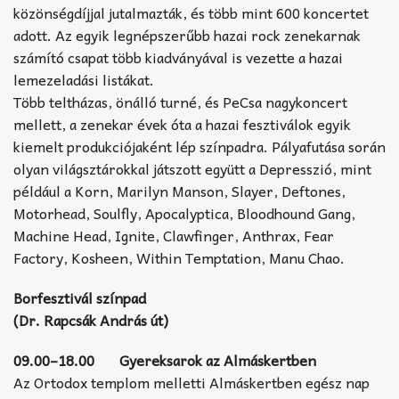
közönségdíjjal jutalmazták, és több mint 600 koncertet
adott. Az egyik legnépszerűbb hazai rock zenekarnak
számító csapat több kiadványával is vezette a hazai
lemezeladási listákat.
Több teltházas, önálló turné, és PeCsa nagykoncert
mellett, a zenekar évek óta a hazai fesztiválok egyik
kiemelt produkciójaként lép színpadra. Pályafutása során
olyan világsztárokkal játszott együtt a Depresszió, mint
például a Korn, Marilyn Manson, Slayer, Deftones,
Motorhead, Soulfly, Apocalyptica, Bloodhound Gang,
Machine Head, Ignite, Clawfinger, Anthrax, Fear
Factory, Kosheen, Within Temptation, Manu Chao.
Borfesztivál színpad
(Dr. Rapcsák András út)
09.00–18.00 Gyereksarok az Almáskertben
Az Ortodox templom melletti Almáskertben egész nap