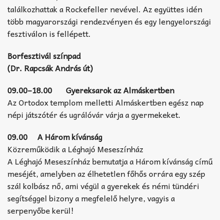
találkozhattak a Rockefeller nevével. Az együttes idén
több magyarországi rendezvényen és egy lengyelországi
fesztiválon is fellépett.
Borfesztivál színpad
(Dr. Rapcsák András út)
09.00–18.00 Gyereksarok az Almáskertben
Az Ortodox templom melletti Almáskertben egész nap
népi játszótér és ugrálóvár várja a gyermekeket.
09.00 A Három kívánság
Közreműködik a Léghajó Meseszínház
A Léghajó Meseszínház bemutatja a Három kívánság című
meséjét, amelyben az élhetetlen főhős orrára egy szép
szál kolbász nő, ami végül a gyerekek és némi tündéri
segítséggel bizony a megfelelő helyre, vagyis a
serpenyőbe kerül!