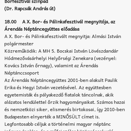
Borfesztivál színpad
(Dr. Rapcsák András út)
18.00 A X. Bor- és Pálinkafesztivál megnyitója, az
Árendás Néptáncegyüttes előadása
A X. Bor- és Pálinkafesztivált megnyitja: Almási István
polgármester
Közreműködik: A MH 5. Bocskai István Lövészdandár
Hódmezővásárhelyi Helyőrségi Zenekara (vezényel:
Kovács István őrnagy), valamint az Árendás
Néptánccsoport
Az Árendás Néptáncegyüttes 2001-ben alakult Paulik
Erika és Hegyi István vezetésével. Az együttesben
egyetemisták és pályakezdő fiatalok táncolnak, akik
alázatos lendülettel őrzik hagyományaikat. Számos hazai
és nemzetközi siker, elismerés birtokosai, így 2010-ben
Budapesten elnyerték a MINŐSÜLT címet is.
Legfontosabb céljuk a történelmi magyar néptánc
igényes ápolása, és a műfaj széles közönséggel való