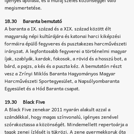
megismertetése.
18.30 Baranta bemutató
A baranta a IX. század és a XIX. század között élt
magyarság népi kultúrájára és katonai harci kiképzési
formáira épülő fegyveres és pusztakezes harcművészeti
irányzat. A legfontosabb fegyverei a történelmi magyar
íjak, szablyák, kardok, fokosok, a rövid és a hosszú bot, a
bárd, a pajzs, a kés és a puszta kéz. A bemutatón részt
vesz a Zrínyi Miklós Baranta Hagyományos Magyar
Harcművészeti Sportegyesület, a Napsólyombaranta
Egyesület és a Hód Baranta csapat.
19.30 Black Five
A Black Five zenekar 2011 nyarán alakult azzal a
szándékkal, hogy magas színvonalú, igényes zenével
szórakoztassa a közönségét. Mindemellett repertoárja a
tagok zenei ízlését is tükrözi. A zene gyermekkoruk óta