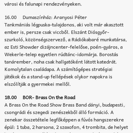
városi és falunapi rendezvényeken.
16.00 Dumaszínház: Aranyosi Péter
Tankmániás légpuska-tulajdonos, aki volt már akasztott
ember is, persze csak viccből. Elszánt Diósgyőr-
szurkoló, közönségszervező, a Rádiókabaré munkatársa,
az Esti Showder dizájncenter-felelőse, poén-gyáros, a
Wekerle-telep egyetlen rúdtánc-idomárja. Borostás
tanárember, noha csak hallgatóként látott katedrát.
Komolytalan családapa. A számítógépes stratégiai
játékok és a stand-up fellépések olykor napokra is
elszólítják a gyermekei mellől.
18.00 BOR- Brass On the Road
A Brass On the Road Show Brass Band dányi, budapesti,
csongrádi és szegedi zenészekből álló formáció. A
zenekar összetétele legfőképpen a fúvós hangszerekre
épül: 1 tuba, 2 harsona, 2 szaxofon, 4 trombita, de helyet