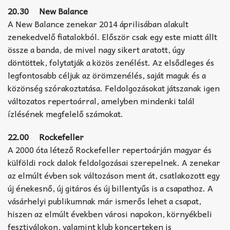
20.30 New Balance
A New Balance zenekar 2014 áprilisában alakult
zenekedvelő fiatalokból. Először csak egy este miatt állt
össze a banda, de mivel nagy sikert aratott, úgy
döntöttek, folytatják a közös zenélést. Az elsődleges és
legfontosabb céljuk az örömzenélés, saját maguk és a
közönség szórakoztatása. Feldolgozásokat játszanak igen
változatos repertoárral, amelyben mindenki talál
ízlésének megfelelő számokat.
22.00 Rockefeller
A 2000 óta létező Rockefeller repertoárján magyar és
külföldi rock dalok feldolgozásai szerepelnek. A zenekar
az elmúlt évben sok változáson ment át, csatlakozott egy
új énekesnő, új gitáros és új billentyűs is a csapathoz. A
vásárhelyi publikumnak már ismerős lehet a csapat,
hiszen az elmúlt években városi napokon, környékbeli
fesztiválokon, valamint klub koncerteken is