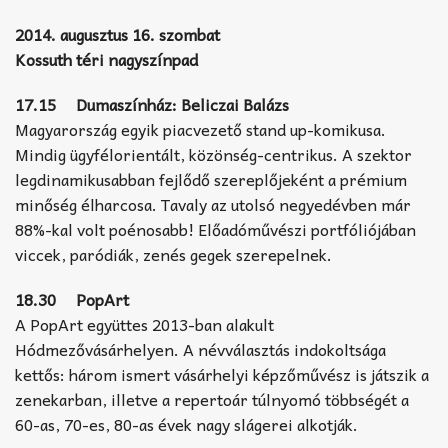
2014. augusztus 16. szombat
Kossuth téri nagyszínpad
17.15 Dumaszínház: Beliczai Balázs
Magyarország egyik piacvezető stand up-komikusa.
Mindig ügyfélorientált, közönség-centrikus. A szektor
legdinamikusabban fejlődő szereplőjeként a prémium
minőség élharcosa. Tavaly az utolsó negyedévben már
88%-kal volt poénosabb! Előadóművészi portfóliójában
viccek, paródiák, zenés gegek szerepelnek.
18.30 PopArt
A PopArt együttes 2013-ban alakult
Hódmezővásárhelyen. A névválasztás indokoltsága
kettős: három ismert vásárhelyi képzőművész is játszik a
zenekarban, illetve a repertoár túlnyomó többségét a
60-as, 70-es, 80-as évek nagy slágerei alkotják.