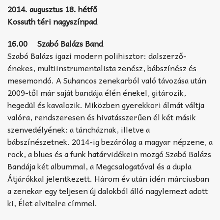
2014. augusztus 18. hétfő
Kossuth téri nagyszínpad
16.00 Szabó Balázs Band
Szabó Balázs igazi modern polihisztor: dalszerző-
énekes, multiinstrumentalista zenész, bábszínész és
mesemondó. A Suhancos zenekarból való távozása után
2009-től már saját bandája élén énekel, gitározik,
hegedül és kavalozik. Miközben gyerekkori álmát váltja
valóra, rendszeresen és hivatásszerűen él két másik
szenvedélyének: a táncháznak, illetve a
bábszínészetnek. 2014-ig bezárólag a magyar népzene, a
rock, a blues és a funk határvidékein mozgó Szabó Balázs
Bandája két albummal, a Megcsalogatóval és a dupla
Átjárókkal jelentkezett. Három év után idén márciusban
a zenekar egy teljesen új dalokból álló nagylemezt adott
ki, Élet elvitelre címmel.