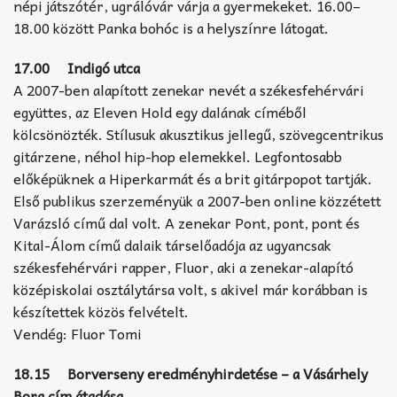
népi játszótér, ugrálóvár várja a gyermekeket. 16.00–
18.00 között Panka bohóc is a helyszínre látogat.
17.00 Indigó utca
A 2007-ben alapított zenekar nevét a székesfehérvári
együttes, az Eleven Hold egy dalának címéből
kölcsönözték. Stílusuk akusztikus jellegű, szövegcentrikus
gitárzene, néhol hip-hop elemekkel. Legfontosabb
előképüknek a Hiperkarmát és a brit gitárpopot tartják.
Első publikus szerzeményük a 2007-ben online közzétett
Varázsló című dal volt. A zenekar Pont, pont, pont és
Kital-Álom című dalaik társelőadója az ugyancsak
székesfehérvári rapper, Fluor, aki a zenekar-alapító
középiskolai osztálytársa volt, s akivel már korábban is
készítettek közös felvételt.
Vendég: Fluor Tomi
18.15 Borverseny eredményhirdetése – a Vásárhely
Bora cím átadása