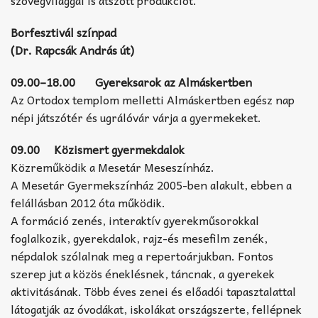
Borfesztivál színpad
(Dr. Rapcsák András út)
09.00–18.00 Gyereksarok az Almáskertben
Az Ortodox templom melletti Almáskertben egész nap
népi játszótér és ugrálóvár várja a gyermekeket.
09.00 Közismert gyermekdalok
Közreműködik a Mesetár Meseszínház.
A Mesetár Gyermekszínház 2005-ben alakult, ebben a
felállásban 2012 óta működik.
A formáció zenés, interaktív gyerekműsorokkal
foglalkozik, gyerekdalok, rajz-és mesefilm zenék,
népdalok szólalnak meg a repertoárjukban. Fontos
szerep jut a közös éneklésnek, táncnak, a gyerekek
aktivitásának. Több éves zenei és előadói tapasztalattal
látogatják az óvodákat, iskolákat országszerte, fellépnek