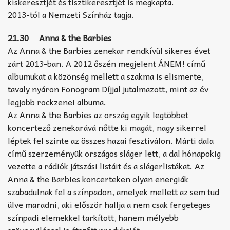
kiskeresztjét és tisztikeresztjét is megkapta.
2013-tól a Nemzeti Színház tagja.
21.30 Anna & the Barbies
Az Anna & the Barbies zenekar rendkívül sikeres évet
zárt 2013-ban. A 2012 őszén megjelent ÁNEM! című
albumukat a közönség mellett a szakma is elismerte,
tavaly nyáron Fonogram Díjjal jutalmazott, mint az év
legjobb rockzenei albuma.
Az Anna & the Barbies az ország egyik legtöbbet
koncertező zenekarává nőtte ki magát, nagy sikerrel
léptek fel szinte az összes hazai fesztiválon. Márti dala
című szerzeményük országos sláger lett, a dal hónapokig
vezette a rádiók játszási listáit és a slágerlistákat. Az
Anna & the Barbies koncerteken olyan energiák
szabadulnak fel a színpadon, amelyek mellett az sem tud
ülve maradni, aki először hallja a nem csak fergeteges
színpadi elemekkel tarkított, hanem mélyebb
szövegvilággal is átszőtt produkciót.