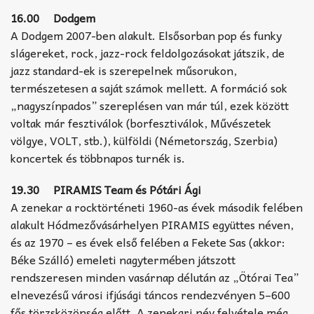
16.00 Dodgem
A Dodgem 2007-ben alakult. Elsősorban pop és funky
slágereket, rock, jazz-rock feldolgozásokat játszik, de
jazz standard-ek is szerepelnek műsorukon,
természetesen a saját számok mellett. A formáció sok
„nagyszínpados” szereplésen van már túl, ezek között
voltak már fesztiválok (borfesztiválok, Művészetek
völgye, VOLT, stb.), külföldi (Németország, Szerbia)
koncertek és többnapos turnék is.
19.30 PIRAMIS Team és Pótári Ági
A zenekar a rocktörténeti 1960-as évek második felében
alakult Hódmezővásárhelyen PIRAMIS együttes néven,
és az 1970 – es évek első felében a Fekete Sas (akkor:
Béke Szálló) emeleti nagytermében játszott
rendszeresen minden vasárnap délután az „Ötórai Tea”
elnevezésű városi ifjúsági táncos rendezvényen 5–600
fős törzsközönség előtt. A zenekari név felvétele még