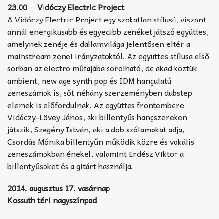
23.00 Vidóczy Electric Project
A Vidóczy Electric Project egy szokatlan stílusú, viszont
annál energikusabb és egyedibb zenéket játszó együttes,
amelynek zenéje és dallamvilága jelentősen eltér a
mainstream zenei irányzatoktól. Az együttes stílusa első
sorban az electro műfajába sorolható, de akad köztük
ambient, new age synth pop és IDM hangulatú
zeneszámok is, sőt néhány szerzeményben dubstep
elemek is előfordulnak. Az együttes frontembere
Vidóczy-Lövey János, aki billentyűs hangszereken
játszik, Szegény István, aki a dob szólamokat adja,
Csordás Mónika billentyűn működik közre és vokális
zeneszámokban énekel, valamint Erdész Viktor a
billentyűsöket és a gitárt használja.
2014. augusztus 17. vasárnap
Kossuth téri nagyszínpad