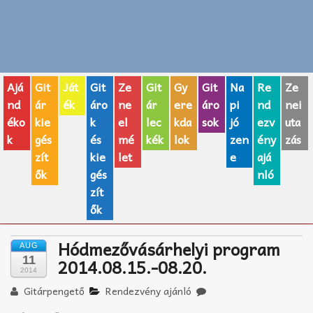
Zenei fogalmak
Akkordok
Ajá
Git
Ját
Git
Ze
Git
Gy
Git
Na
Re
Ze
AJÁNDÉK ÖTLETEK
nd
ár
ék
áro
ne
ár
ere
áro
pi
nd
nei
éko
kie
k
el
lec
kda
sok
jó
ezv
uta
Vicces
k
gés
és
mé
kék
lok
zen
ény
zás
GITÁR MÁRKÁK
zít
kie
let
e
ajá
ők
gés
nló
TOP100 nóta
zít
ők
Hangszerboltok
Hódmezővásárhelyi program
AUG
Zeneiskolák
11
2014.08.15.-08.20.
2014
Zeneszerzés alapjai
Gitárpengető
Rendezvény ajánló