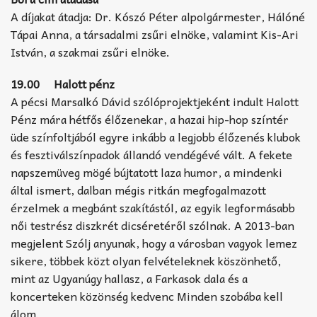
A díjakat átadja: Dr. Kószó Péter alpolgármester, Hálóné
Tápai Anna, a társadalmi zsűri elnöke, valamint Kis-Ari
István, a szakmai zsűri elnöke.
19.00 Halott pénz
A pécsi Marsalkó Dávid szólóprojektjeként indult Halott
Pénz mára hétfős élőzenekar, a hazai hip-hop színtér
üde színfoltjából egyre inkább a legjobb élőzenés klubok
és fesztiválszínpadok állandó vendégévé vált. A fekete
napszemüveg mögé bújtatott laza humor, a mindenki
által ismert, dalban mégis ritkán megfogalmazott
érzelmek a megbánt szakítástól, az egyik legformásabb
női testrész diszkrét dicséretéről szólnak. A 2013-ban
megjelent Szólj anyunak, hogy a városban vagyok lemez
sikere, többek közt olyan felvételeknek köszönhető,
mint az Ugyanúgy hallasz, a Farkasok dala és a
koncerteken közönség kedvenc Minden szobába kell
álom.