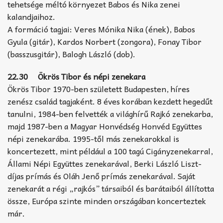
tehetsége méltó környezet Babos és Nika zenei
kalandjaihoz.
A formáció tagjai: Veres Mónika Nika (ének), Babos
Gyula (gitár), Kardos Norbert (zongora), Fonay Tibor
(basszusgitár), Balogh László (dob).
22.30 Ökrös Tibor és népi zenekara
Ökrös Tibor 1970-ben született Budapesten, híres
zenész család tagjaként. 8 éves korában kezdett hegedűt
tanulni, 1984-ben felvették a világhírű Rajkó zenekarba,
majd 1987-ben a Magyar Honvédség Honvéd Együttes
népi zenekarába. 1995-től más zenekarokkal is
koncertezett, mint például a 100 tagú Cigányzenekarral,
Állami Népi Együttes zenekarával, Berki László Liszt-
díjas prímás és Oláh Jenő prímás zenekarával. Saját
zenekarát a régi „rajkós” társaiból és barátaiból állította
össze, Európa szinte minden országában koncerteztek
már.