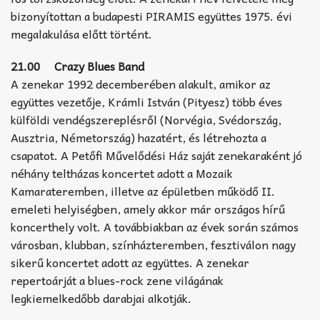
bizonyítottan a budapesti PIRAMIS együttes 1975. évi
megalakulása előtt történt.
21.00 Crazy Blues Band
A zenekar 1992 decemberében alakult, amikor az
együttes vezetője, Krámli István (Pityesz) több éves
külföldi vendégszereplésről (Norvégia, Svédország,
Ausztria, Németország) hazatért, és létrehozta a
csapatot. A Petőfi Művelődési Ház saját zenekaraként jó
néhány teltházas koncertet adott a Mozaik
Kamarateremben, illetve az épületben működő II.
emeleti helyiségben, amely akkor már országos hírű
koncerthely volt. A továbbiakban az évek során számos
városban, klubban, színházteremben, fesztiválon nagy
sikerű koncertet adott az együttes. A zenekar
repertoárját a blues-rock zene világának
legkiemelkedőbb darabjai alkotják.