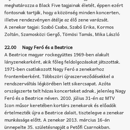
meghatározza a Black Five tagjainak életét, éppen ezért
fontosnak tartják, hogy a közönség minden koncerten,
illetve rendezvényen átélje az élő zene varázsát.
A zenekar tagjai: Szabó Csaba, Szabó Erika, Kormos
Zoltán, Szamosközi Gergő, Tömösi Tamás, Mika László
22.00 Nagy Feró és a Beatrice
A Beatrice magyar rockegyüttes 1969-ben alakult
lányzenekarként, akik főleg feldolgozásokat játszottak.
1971-ben csatlakozott Nagy Feró a zenekarhoz
frontemberként. Többszöri újraszerveződésekkel a
rendszerváltás légkörében lett sikercsapat. Azóta
országszerte telt házas koncerteket adnak, jelenleg Nagy
Feró és a Beatrice néven. 2010. július 31-én az MTV
Icon műsor keretében kortárs zenekarok és előadók
értelmezték újra a Beatrice dalait, tisztelegve a zenekar
munkássága előtt. A zenekar 2013. március 16-án
ünnepelte 35. születésnapját a Petőfi Csarnokban.