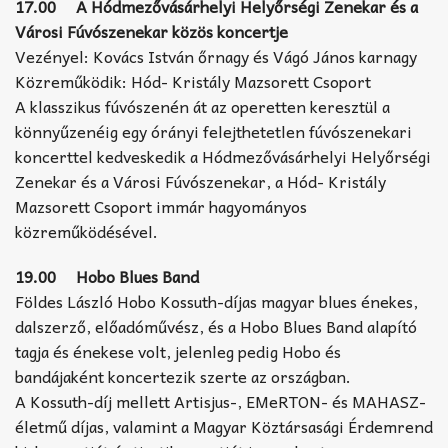
17.00 A Hódmezővásárhelyi Helyőrségi Zenekar és a
Városi Fúvószenekar közös koncertje
Vezényel: Kovács István őrnagy és Vágó János karnagy
Közreműködik: Hód- Kristály Mazsorett Csoport
A klasszikus fúvószenén át az operetten keresztül a
könnyűzenéig egy órányi felejthetetlen fúvószenekari
koncerttel kedveskedik a Hódmezővásárhelyi Helyőrségi
Zenekar és a Városi Fúvószenekar, a Hód- Kristály
Mazsorett Csoport immár hagyományos
közreműködésével.
19.00 Hobo Blues Band
Földes László Hobo Kossuth-díjas magyar blues énekes,
dalszerző, előadóművész, és a Hobo Blues Band alapító
tagja és énekese volt, jelenleg pedig Hobo és
bandájaként koncertezik szerte az országban.
A Kossuth-díj mellett Artisjus-, EMeRTON- és MAHASZ-
életmű díjas, valamint a Magyar Köztársasági Érdemrend