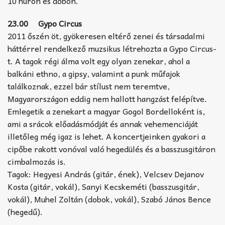
10 húron és dobon.
23.00 Gypo Circus
2011 őszén öt, gyökeresen eltérő zenei és társadalmi
háttérrel rendelkező muzsikus létrehozta a Gypo Circus-
t. A tagok régi álma volt egy olyan zenekar, ahol a
balkáni ethno, a gipsy, valamint a punk műfajok
találkoznak, ezzel bár stílust nem teremtve,
Magyarországon eddig nem hallott hangzást felépítve.
Emlegetik a zenekart a magyar Gogol Bordelloként is,
ami a srácok előadásmódját és annak vehemenciáját
illetőleg még igaz is lehet. A koncertjeinken gyakori a
cipőbe rakott vonóval való hegedülés és a basszusgitáron
cimbalmozás is.
Tagok: Hegyesi András (gitár, ének), Velcsev Dejanov
Kosta (gitár, vokál), Sanyi Kecskeméti (basszusgitár,
vokál), Muhel Zoltán (dobok, vokál), Szabó János Bence
(hegedű).