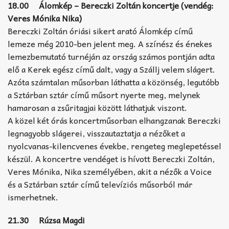
18.00 Álomkép – Bereczki Zoltán koncertje (vendég:
Veres Mónika Nika)
Bereczki Zoltán óriási sikert arató Álomkép című
lemeze még 2010-ben jelent meg. A színész és énekes
lemezbemutató turnéján az ország számos pontján adta
elő a Kerek egész című dalt, vagy a Szállj velem slágert.
Azóta számtalan műsorban láthatta a közönség, legutóbb
a Sztárban sztár című műsort nyerte meg, melynek
hamarosan a zsűritagjai között láthatjuk viszont.
A közel két órás koncertműsorban elhangzanak Bereczki
legnagyobb slágerei, visszautaztatja a nézőket a
nyolcvanas-kilencvenes évekbe, rengeteg meglepetéssel
készül. A koncertre vendéget is hívott Bereczki Zoltán,
Veres Mónika, Nika személyében, akit a nézők a Voice
és a Sztárban sztár című televíziós műsorból már
ismerhetnek.
21.30 Rúzsa Magdi