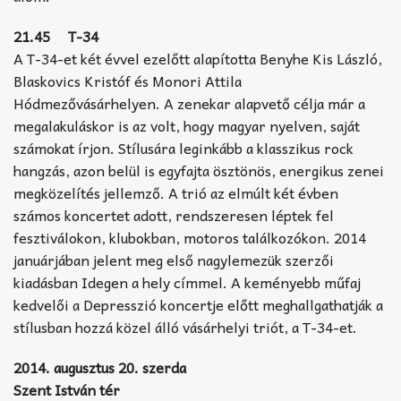
21.45 T-34
A T-34-et két évvel ezelőtt alapította Benyhe Kis László,
Blaskovics Kristóf és Monori Attila
Hódmezővásárhelyen. A zenekar alapvető célja már a
megalakuláskor is az volt, hogy magyar nyelven, saját
számokat írjon. Stílusára leginkább a klasszikus rock
hangzás, azon belül is egyfajta ösztönös, energikus zenei
megközelítés jellemző. A trió az elmúlt két évben
számos koncertet adott, rendszeresen léptek fel
fesztiválokon, klubokban, motoros találkozókon. 2014
januárjában jelent meg első nagylemezük szerzői
kiadásban Idegen a hely címmel. A keményebb műfaj
kedvelői a Depresszió koncertje előtt meghallgathatják a
stílusban hozzá közel álló vásárhelyi triót, a T-34-et.
2014. augusztus 20. szerda
Szent István tér