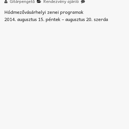
Akkord-kotta
Gitárpengető
Rendezvény ajánló
Hódmezővásárhelyi zenei programok
TABok
2014. augusztus 15. péntek – augusztus 20. szerda
Improvizáció