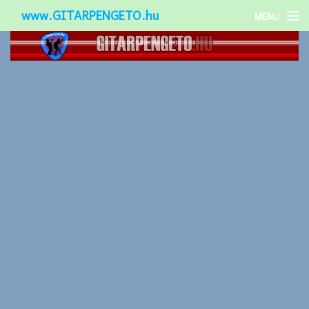
www.GITARPENGETO.hu
MENU
Népszerű-
Különleges-
Okos-gitárok
Gitár kiegészítők
Zenei stílusok
Gitár játék technikák
Gitáros lányok
Utcazenészek
Képek