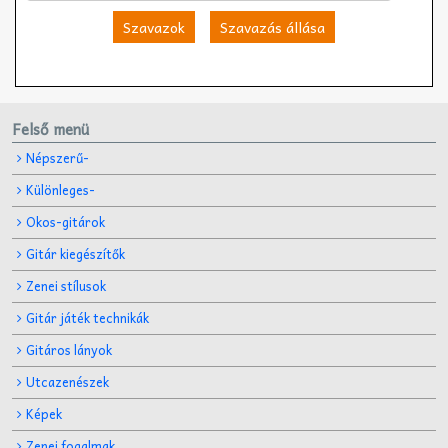
Szavazok
Szavazás állása
Felső menü
Népszerű-
Különleges-
Okos-gitárok
Gitár kiegészítők
Zenei stílusok
Gitár játék technikák
Gitáros lányok
Utcazenészek
Képek
Zenei fogalmak