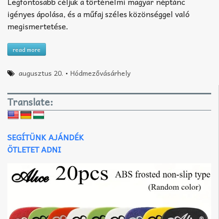
Legfontosabb céljuk a történelmi magyar néptánc
igényes ápolása, és a műfaj széles közönséggel való
megismertetése.
read more
augusztus 20.
•
Hódmezővásárhely
Translate:
SEGÍTÜNK AJÁNDÉK
ÖTLETET ADNI