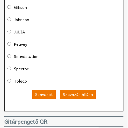
Gitison
Johnson
JULIA
Peavey
Soundstation
Spector
Toledo
Szavazok
Szavazás állása
Gitárpengető QR