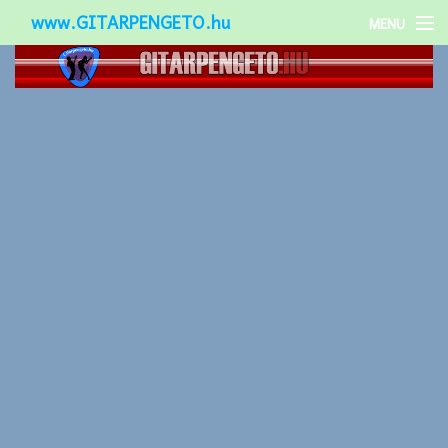
www.GITARPENGETO.hu
MENU
Népszerű-
Különleges-
Okos-gitárok
Gitár kiegészítők
Zenei stílusok
Gitár játék technikák
Gitáros lányok
Utcazenészek
Képek