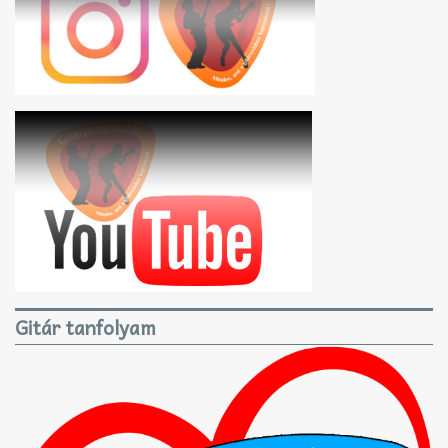
Gitár tanfolyam