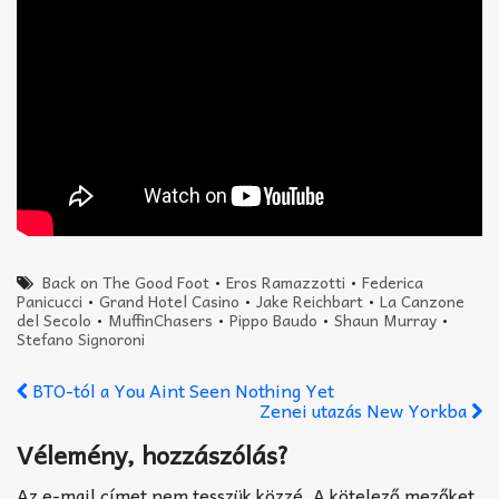
Back on The Good Foot
•
Eros Ramazzotti
•
Federica
Panicucci
•
Grand Hotel Casino
•
Jake Reichbart
•
La Canzone
del Secolo
•
MuffinChasers
•
Pippo Baudo
•
Shaun Murray
•
Stefano Signoroni
BTO-tól a You Aint Seen Nothing Yet
Zenei utazás New Yorkba
Vélemény, hozzászólás?
Az e-mail címet nem tesszük közzé.
A kötelező mezőket