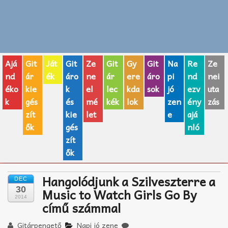
Zenei fogalmak
Akkordok
Ajá
Git
Ját
Git
Ze
Git
Gy
Git
Na
Re
Ze
AJÁNDÉK ÖTLETEK
nd
ár
ék
áro
ne
ár
ere
áro
pi
nd
nei
éko
kie
k
el
lec
kda
sok
jó
ezv
uta
Vicces
k
gés
és
mé
kék
lok
zen
ény
zás
GITÁR MÁRKÁK
zít
kie
let
e
ajá
ők
gés
nló
TOP100 nóta
zít
ők
Hangszerboltok
Hangolódjunk a Szilveszterre a
DEC
Zeneiskolák
30
Music to Watch Girls Go By
2014
című számmal
Zeneszerzés alapjai
Gitárpengető
Napi jó zene