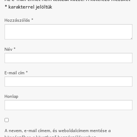
*
karakterrel jelöltük
Hozzászólás
*
Név
*
E-mail cím
*
Honlap
A nevem, e-mail címem, és weboldalcímem mentése a
böngészőben a következő hozzászólásomhoz.