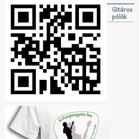
Gitáros
pólók