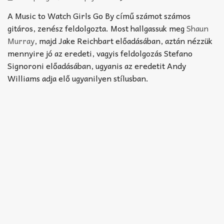
Akkord-kotta
A Music to Watch Girls Go By című számot számos
TABok
gitáros, zenész feldolgozta. Most hallgassuk meg
Shaun
Murray
, majd Jake Reichbart előadásában, aztán nézzük
Improvizáció
mennyire jó az eredeti, vagyis feldolgozás Stefano
Signoroni előadásában, ugyanis az eredetit Andy
Williams adja elő ugyanilyen stílusban.