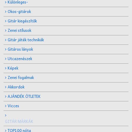
Különleges-
Okos-gitárok
Gitár kiegészítők
Zenei stílusok
Gitár játék technikák
Gitáros lányok
Utcazenészek
Képek
Zenei fogalmak
Akkordok
AJÁNDÉK ÖTLETEK
Vicces
GITÁR MÁRKÁK
TOP100 nóta