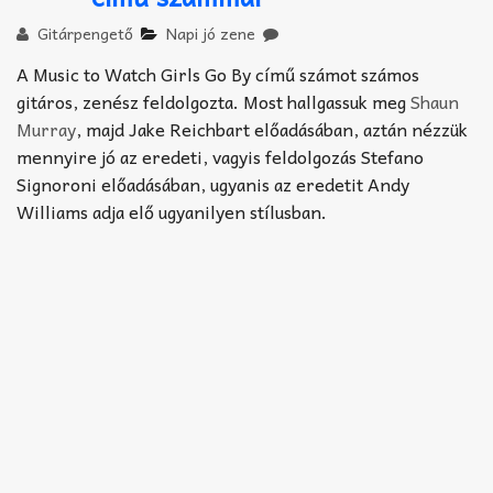
Akkord-kotta
Gitárpengető
Napi jó zene
TABok
A Music to Watch Girls Go By című számot számos
gitáros, zenész feldolgozta. Most hallgassuk meg
Shaun
Improvizáció
Murray
, majd Jake Reichbart előadásában, aztán nézzük
mennyire jó az eredeti, vagyis feldolgozás Stefano
Signoroni előadásában, ugyanis az eredetit Andy
Williams adja elő ugyanilyen stílusban.