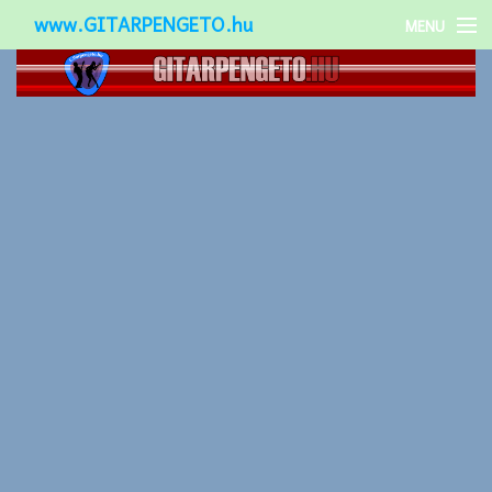
www.GITARPENGETO.hu
MENU
Népszerű-
Különleges-
Okos-gitárok
Gitár kiegészítők
Zenei stílusok
Gitár játék technikák
Gitáros lányok
Utcazenészek
Képek