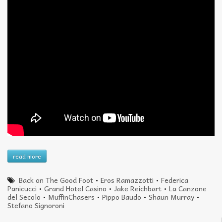
read more
Back on The Good Foot
•
Eros Ramazzotti
•
Federica
Panicucci
•
Grand Hotel Casino
•
Jake Reichbart
•
La Canzone
del Secolo
•
MuffinChasers
•
Pippo Baudo
•
Shaun Murray
•
Stefano Signoroni