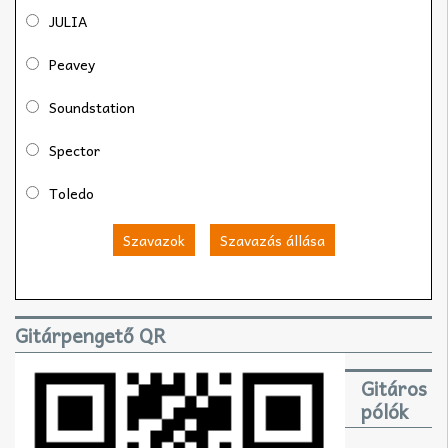
JULIA
Peavey
Soundstation
Spector
Toledo
Szavazok
Szavazás állása
Gitárpengető QR
Gitáros
pólók