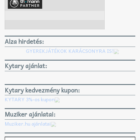
Alza hirdetés:
GYEREKJÁTÉKOK KARÁCSONYRA IS!
Kytary ajánlat:
Kytary kedvezmény kupon:
KYTARY 3%-os kupon
Muziker ajánlatai:
Muziker.hu ajánlatai