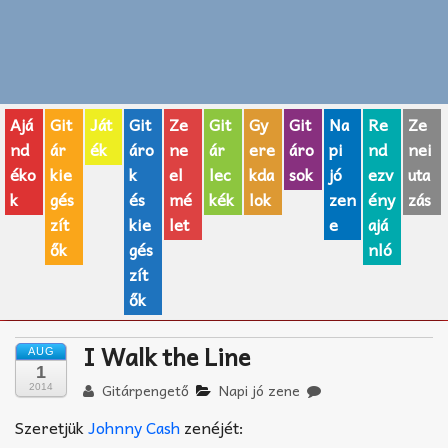
Zenei fogalmak
Akkordok
Ajá
Git
Ját
Git
Ze
Git
Gy
Git
Na
Re
Ze
AJÁNDÉK ÖTLETEK
nd
ár
ék
áro
ne
ár
ere
áro
pi
nd
nei
éko
kie
k
el
lec
kda
sok
jó
ezv
uta
Vicces
k
gés
és
mé
kék
lok
zen
ény
zás
GITÁR MÁRKÁK
zít
kie
let
e
ajá
ők
gés
nló
TOP100 nóta
zít
ők
Hangszerboltok
I Walk the Line
AUG
Zeneiskolák
1
Gitárpengető
Napi jó zene
2014
Zeneszerzés alapjai
Szeretjük
Johnny Cash
zenéjét: