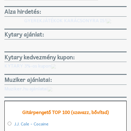
Alza hirdetés:
GYEREKJÁTÉKOK KARÁCSONYRA IS!
Kytary ajánlat:
Kytary kedvezmény kupon:
KYTARY 3%-os kupon
Muziker ajánlatai:
Muziker.hu ajánlatai
Gitárpengető TOP 100 (szavazz, bővítsd)
J.J. Cale - Cocaine