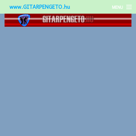
www.GITARPENGETO.hu
MENU
Népszerű-
Különleges-
Okos-gitárok
Gitár kiegészítők
Zenei stílusok
Gitár játék technikák
Gitáros lányok
Utcazenészek
Képek