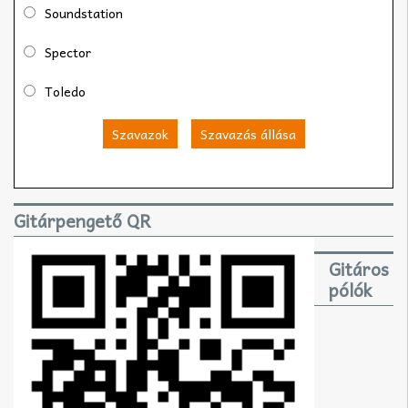
Soundstation
Spector
Toledo
Szavazok
Szavazás állása
Gitárpengető QR
Gitáros
pólók