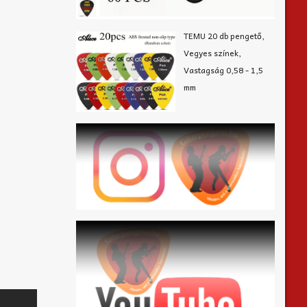
TEMU 20 db pengető,
Vegyes színek,
Vastagság 0,58 - 1,5
mm