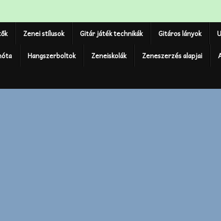
tők
Zenei stílusok
Gitár játék technikák
Gitáros lányok
U
nóta
Hangszerboltok
Zeneiskolák
Zeneszerzés alapjai