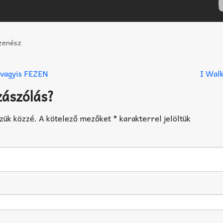
zenész
 vagyis FEZEN
I Wal
zászólás?
zük közzé.
A kötelező mezőket
*
karakterrel jelöltük