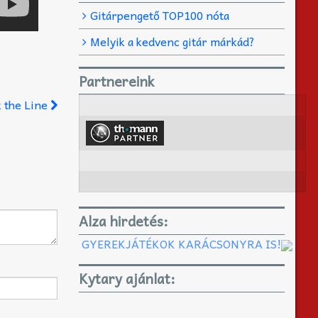
Gitárpengető TOP100 nóta
Melyik a kedvenc gitár márkád?
Partnereink
k the Line
Alza hirdetés:
GYEREKJÁTÉKOK KARÁCSONYRA IS!
Kytary ajánlat: