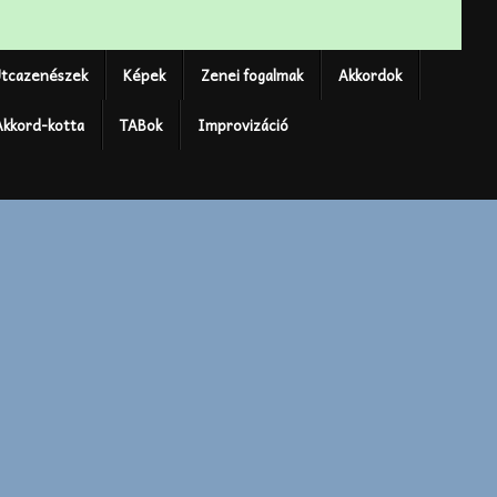
tcazenészek
Képek
Zenei fogalmak
Akkordok
Akkord-kotta
TABok
Improvizáció