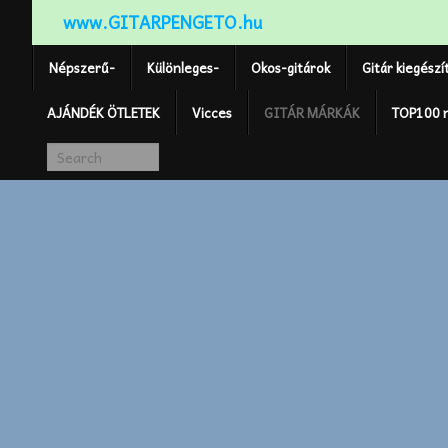
www.GITARPENGETO.hu
Népszerű-
Különleges-
Okos-gitárok
Gitár kiegészí
AJÁNDÉK ÖTLETEK
Vicces
GITÁR MÁRKÁK
TOP100 