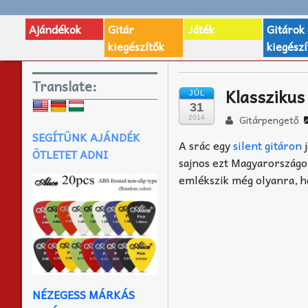
Ajándékok
Gitár
Játék
Gitárok
kiegészítők
kiegészí
Translate:
Klasszikus
JÚL
31
Gitárpengető
2014
SEGÍTÜNK AJÁNDÉK
A srác egy
silent gitáron
j
ÖTLETET ADNI
sajnos ezt Magyarországo
emlékszik még olyanra, 
NÉZEGESS MÁRKÁS