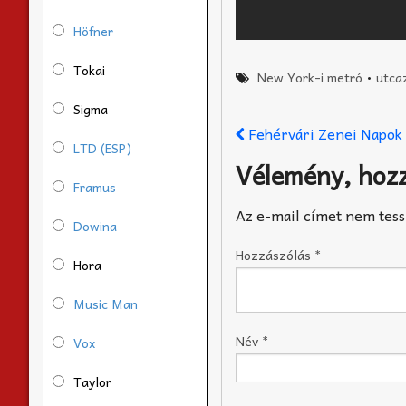
Höfner
Tokai
New York-i metró
•
utca
Sigma
Fehérvári Zenei Napok
LTD (ESP)
Vélemény, hoz
Framus
Az e-mail címet nem tess
Dowina
Hozzászólás
*
Hora
Music Man
Név
*
Vox
Taylor