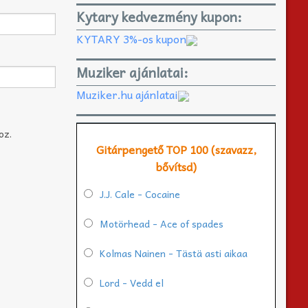
Kytary kedvezmény kupon:
KYTARY 3%-os kupon
Muziker ajánlatai:
Muziker.hu ajánlatai
oz.
Gitárpengető TOP 100 (szavazz,
bővítsd)
J.J. Cale - Cocaine
Motörhead - Ace of spades
Kolmas Nainen - Tästä asti aikaa
Lord - Vedd el