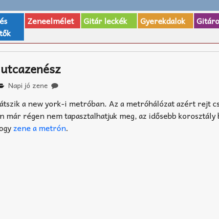
 és
Zeneelmélet
Gitár leckék
Gyerekdalok
Gitár
tők
 utcazenész
Napi jó zene
átszik a new york-i metróban. Az a metróhálózat azért rejt c
n már régen nem tapasztalhatjuk meg, az idősebb korosztály 
hogy
zene a metrón
.