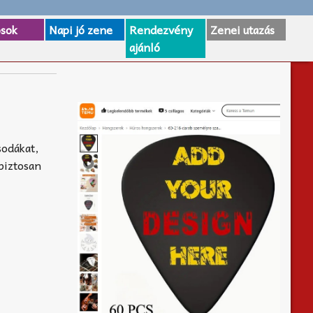
osok
Napi jó zene
Rendezvény
Zenei utazás
ajánló
sodákat,
biztosan