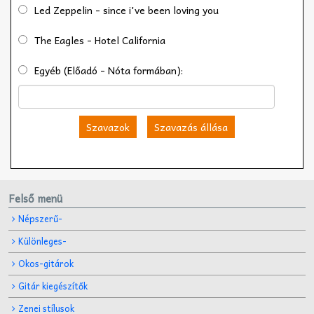
Led Zeppelin - since i've been loving you
The Eagles - Hotel California
Egyéb (Előadó - Nóta formában):
Szavazok
Szavazás állása
Felső menü
Népszerű-
Különleges-
Okos-gitárok
Gitár kiegészítők
Zenei stílusok