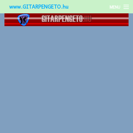
www.GITARPENGETO.hu
MENU
Népszerű-
Különleges-
Okos-gitárok
Gitár kiegészítők
Zenei stílusok
Gitár játék technikák
Gitáros lányok
Utcazenészek
Képek