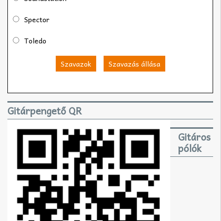
Spector
Toledo
Szavazok
Szavazás állása
Gitárpengető QR
Gitáros
pólók