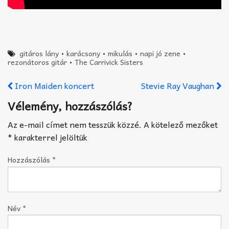
gitáros lány
•
karácsony
•
mikulás
•
napi jó zene
•
rezonátoros gitár
•
The Carrivick Sisters
Iron Maiden koncert
Stevie Ray Vaughan
Vélemény, hozzászólás?
Az e-mail címet nem tesszük közzé.
A kötelező mezőket
*
karakterrel jelöltük
Hozzászólás
*
Név
*