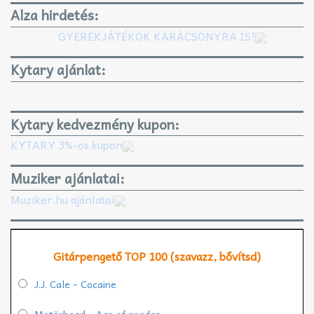
Alza hirdetés:
GYEREKJÁTÉKOK KARÁCSONYRA IS!
Kytary ajánlat:
Kytary kedvezmény kupon:
KYTARY 3%-os kupon
Muziker ajánlatai:
Muziker.hu ajánlatai
Gitárpengető TOP 100 (szavazz, bővítsd)
J.J. Cale - Cocaine
Motörhead - Ace of spades