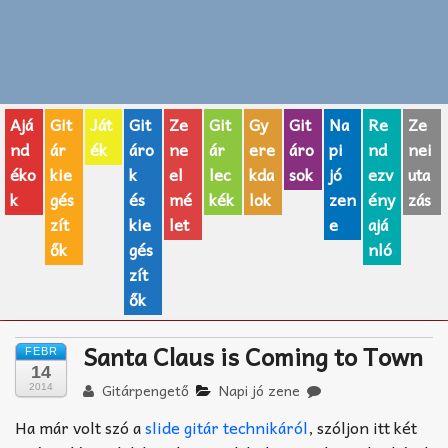
Zenei fogalmak
Akkordok
Ajá
Git
Ját
Git
Ze
Git
Gy
Git
Na
Re
Ze
AJÁNDÉK ÖTLETEK
nd
ár
ék
áro
ne
ár
ere
áro
pi
nd
nei
éko
kie
k
el
lec
kda
sok
jó
ezv
uta
Vicces
k
gés
és
mé
kék
lok
zen
ény
zás
GITÁR MÁRKÁK
zít
kie
let
e
ajá
ők
gés
nló
TOP100 nóta
zít
ők
Hangszerboltok
Santa Claus is Coming to Town
FEBR
Zeneiskolák
14
Gitárpengető
Napi jó zene
2014
Zeneszerzés alapjai
Ha már volt szó a
slide gitár technikáról
, szóljon itt két