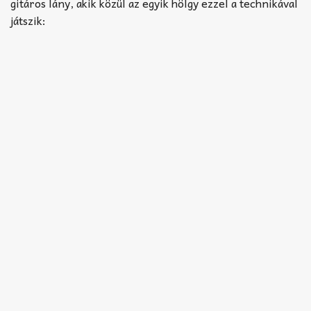
Akkord-kotta
gitáros lány, akik közül az egyik hölgy ezzel a technikával
játszik:
TABok
Improvizáció