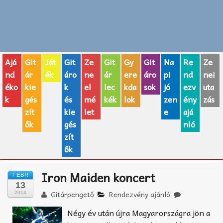
Zenei fogalmak
Akkordok
Ajá
Git
Ját
Git
Ze
Git
Gy
Git
Na
Re
Ze
AJÁNDÉK ÖTLETEK
nd
ár
ék
áro
ne
ár
ere
áro
pi
nd
nei
éko
kie
k
el
lec
kda
sok
jó
ezv
uta
Vicces
k
gés
és
mé
kék
lok
zen
ény
zás
GITÁR MÁRKÁK
zít
kie
let
e
ajá
ők
gés
nló
TOP100 nóta
zít
ők
Hangszerboltok
Iron Maiden koncert
FEBR
Zeneiskolák
13
Gitárpengető
Rendezvény ajánló
2014
Zeneszerzés alapjai
Négy év után újra Magyarországra jön a