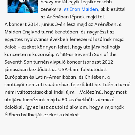
Akkord-kotta
heavy metál egyik legsikeresebb
zenekara,
az Iron Maiden
, akik ezúttal
TABok
az Arénában lépnek majd fel.
A koncert 2014. június 3-án lesz majd az Arénában, a
Improvizáció
Maiden England turné keretében, és nagyrészt az
együttes nyolcvanas évekbeli lemezeiről szólnak majd
dalok – ezeket könnyen lehet, hogy utoljára hallhatja
koncerten a közönség. A ’88-as Seventh Son of the
Seventh Son turnén alapuló koncertsorozat 2012
júniusában kezdődött az USA-ban, folytatódott
Európában és Latin-Amerikában, és Chilében, a
santiagói nemzeti stadionban fejeződött be. Idén a turné
némi változtatásokkal indul újra. „Valószínű, hogy most
utoljára turnézunk majd a 80-as évekből származó
dalokkal, így ez lesz az utolsó alkalom, hogy a rajongók
élőben hallhatják ezeket a dalokat.