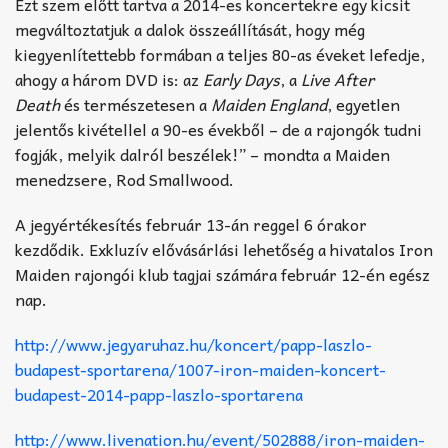
Ezt szem előtt tartva a 2014-es koncertekre egy kicsit
megváltoztatjuk a dalok összeállítását, hogy még
kiegyenlítettebb formában a teljes 80-as éveket lefedje,
ahogy a három DVD is: az
Early Days
, a
Live After
Death
és természetesen a
Maiden England
, egyetlen
jelentős kivétellel a 90-es évekből – de a rajongók tudni
fogják, melyik dalról beszélek!” – mondta a Maiden
menedzsere, Rod Smallwood.
A jegyértékesítés február 13-án reggel 6 órakor
kezdődik. Exkluzív elővásárlási lehetőség a hivatalos Iron
Maiden rajongói klub tagjai számára február 12-én egész
nap.
http://www.jegyaruhaz.hu/koncert/papp-laszlo-
budapest-sportarena/1007-iron-maiden-koncert-
budapest-2014-papp-laszlo-sportarena
http://www.livenation.hu/event/502888/iron-maiden-