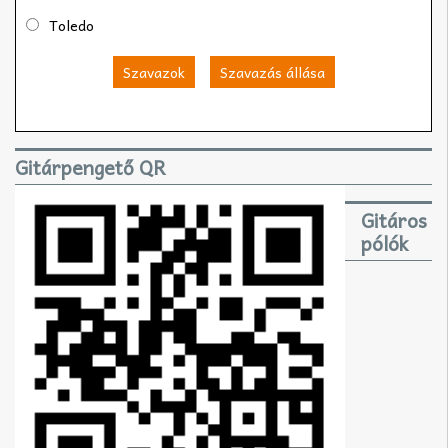
Toledo
Szavazok
Szavazás állása
Gitárpengető QR
Gitáros
pólók