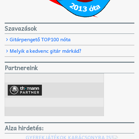
Szavazások
Gitárpengető TOP100 nóta
Melyik a kedvenc gitár márkád?
Partnereink
Alza hirdetés:
GYEREKJÁTÉKOK KARÁCSONYRA IS!