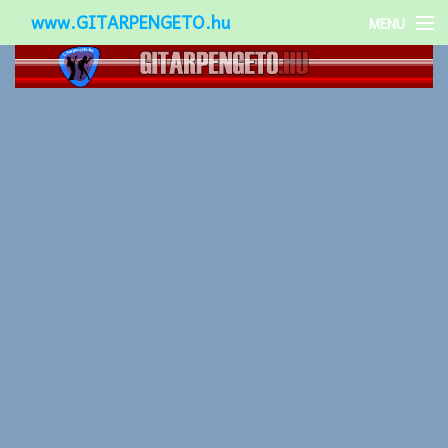
www.GITARPENGETO.hu
MENU
Népszerű-
Különleges-
Okos-gitárok
Gitár kiegészítők
Zenei stílusok
Gitár játék technikák
Gitáros lányok
Utcazenészek
Képek