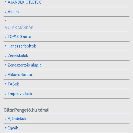
AJÁNDÉK ÖTLETEK
Vicces
GITÁR MÁRKÁK
TOP100 nóta
Hangszerboltok
Zeneiskolák
Zeneszerzés alapjai
Akkord-kotta
TABok
Improvizáció
GitárPengető.hu témái
Ajándékok
Egyéb