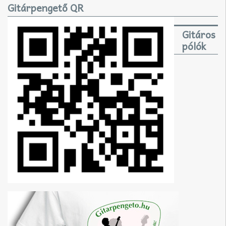
Gitárpengető QR
Gitáros
pólók