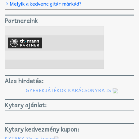
Melyik a kedvenc gitár márkád?
Partnereink
Alza hirdetés:
GYEREKJÁTÉKOK KARÁCSONYRA IS!
Kytary ajánlat:
Kytary kedvezmény kupon:
KYTARY 3%-os kupon