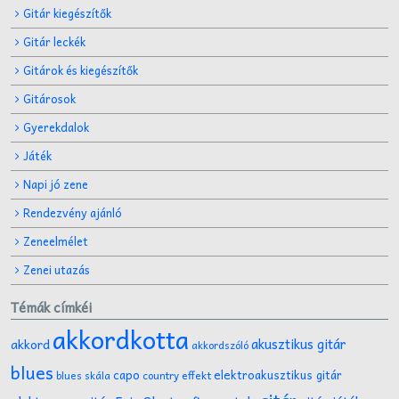
Gitár kiegészítők
Gitár leckék
Gitárok és kiegészítők
Gitárosok
Gyerekdalok
Játék
Napi jó zene
Rendezvény ajánló
Zeneelmélet
Zenei utazás
Témák címkéi
akkordkotta
akusztikus gitár
akkord
akkordszóló
blues
capo
elektroakusztikus gitár
effekt
blues skála
country