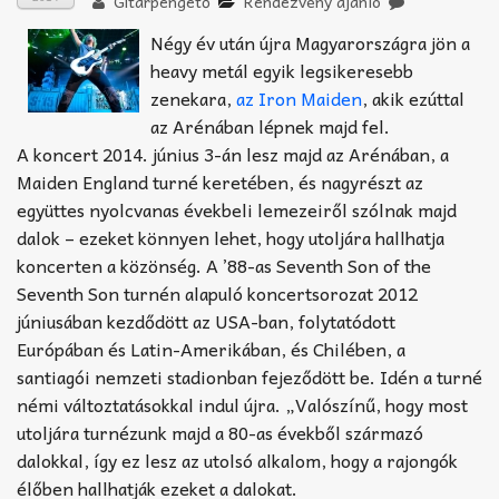
Gitárpengető
Rendezvény ajánló
Akkord-kotta
Négy év után újra Magyarországra jön a
TABok
heavy metál egyik legsikeresebb
zenekara,
az Iron Maiden
, akik ezúttal
Improvizáció
az Arénában lépnek majd fel.
A koncert 2014. június 3-án lesz majd az Arénában, a
Maiden England turné keretében, és nagyrészt az
együttes nyolcvanas évekbeli lemezeiről szólnak majd
dalok – ezeket könnyen lehet, hogy utoljára hallhatja
koncerten a közönség. A ’88-as Seventh Son of the
Seventh Son turnén alapuló koncertsorozat 2012
júniusában kezdődött az USA-ban, folytatódott
Európában és Latin-Amerikában, és Chilében, a
santiagói nemzeti stadionban fejeződött be. Idén a turné
némi változtatásokkal indul újra. „Valószínű, hogy most
utoljára turnézunk majd a 80-as évekből származó
dalokkal, így ez lesz az utolsó alkalom, hogy a rajongók
élőben hallhatják ezeket a dalokat.