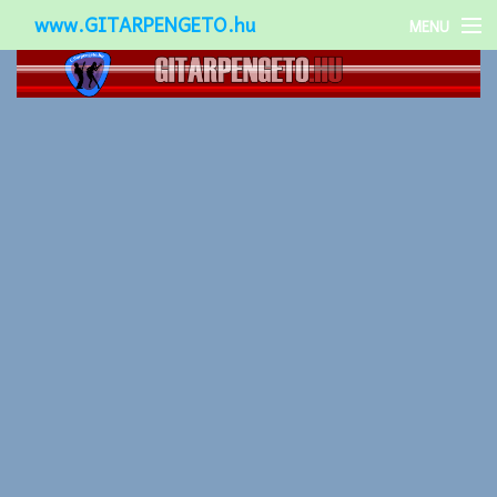
www.GITARPENGETO.hu
MENU
Népszerű-
Különleges-
Okos-gitárok
Gitár kiegészítők
Zenei stílusok
Gitár játék technikák
Gitáros lányok
Utcazenészek
Képek