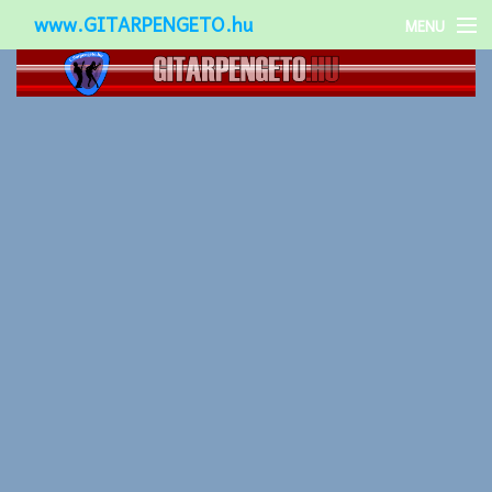
www.GITARPENGETO.hu
MENU
Népszerű-
Különleges-
Okos-gitárok
Gitár kiegészítők
Zenei stílusok
Gitár játék technikák
Gitáros lányok
Utcazenészek
Képek