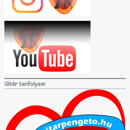
Gitár tanfolyam