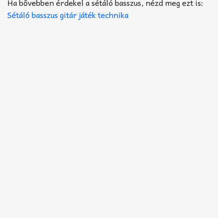
Akkord-kotta
Ha bővebben érdekel a sétáló basszus, nézd meg ezt is:
Sétáló basszus gitár játék technika
TABok
Improvizáció