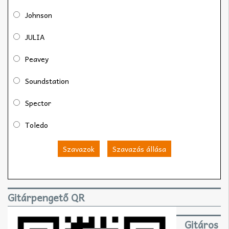
Johnson
JULIA
Peavey
Soundstation
Spector
Toledo
Szavazok
Szavazás állása
Gitárpengető QR
Gitáros