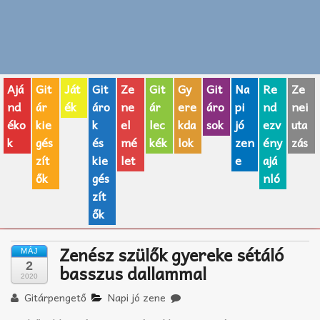
Zenei fogalmak
Akkordok
Ajá
Git
Ját
Git
Ze
Git
Gy
Git
Na
Re
Ze
AJÁNDÉK ÖTLETEK
nd
ár
ék
áro
ne
ár
ere
áro
pi
nd
nei
éko
kie
k
el
lec
kda
sok
jó
ezv
uta
Vicces
k
gés
és
mé
kék
lok
zen
ény
zás
GITÁR MÁRKÁK
zít
kie
let
e
ajá
ők
gés
nló
TOP100 nóta
zít
ők
Hangszerboltok
Zenész szülők gyereke sétáló
MÁJ
Zeneiskolák
2
basszus dallammal
2020
Zeneszerzés alapjai
Gitárpengető
Napi jó zene