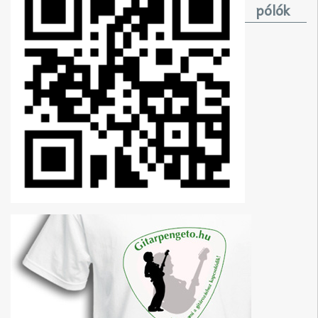
pólók