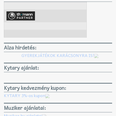
Alza hirdetés:
GYEREKJÁTÉKOK KARÁCSONYRA IS!
Kytary ajánlat:
Kytary kedvezmény kupon:
KYTARY 3%-os kupon
Muziker ajánlatai:
Muziker.hu ajánlatai