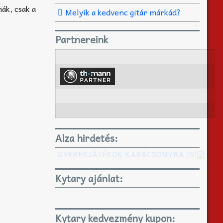
ák, csak a
Melyik a kedvenc gitár márkád?
Partnereink
Alza hirdetés:
GYEREKJÁTÉKOK KARÁCSONYRA IS!
Kytary ajánlat:
Kytary kedvezmény kupon: