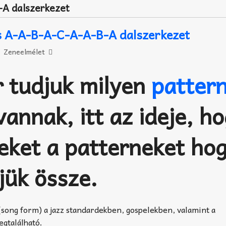
A dalszerkezet
s A-A-B-A-C-A-A-B-A dalszerkezet
Zeneelmélet
 tudjuk milyen
patter
annak, itt az ideje, h
zeket a patterneket ho
tjük össze.
(song form) a jazz standardekben, gospelekben, valamint a
gtalálható.