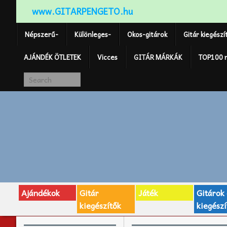
www.GITARPENGETO.hu
Népszerű-
Különleges-
Okos-gitárok
Gitár kiegészí
AJÁNDÉK ÖTLETEK
Vicces
GITÁR MÁRKÁK
TOP100 
Ajándékok
Gitár
Játék
Gitárok
kiegészítők
kiegészí