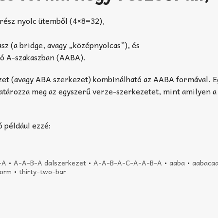
rész nyolc ütemből (4×8=32),
sz (a bridge, avagy „középnyolcas”), és
lsó A-szakaszban (AABA).
zet (avagy ABA szerkezet) kombinálható az AABA formával. E
atározza meg az egyszerű verze-szerkezetet, mint amilyen 
 például ezzé:
-A
•
A-A-B-A dalszerkezet
•
A-A-B-A-C-A-A-B-A
•
aaba
•
aabaca
form
•
thirty-two-bar