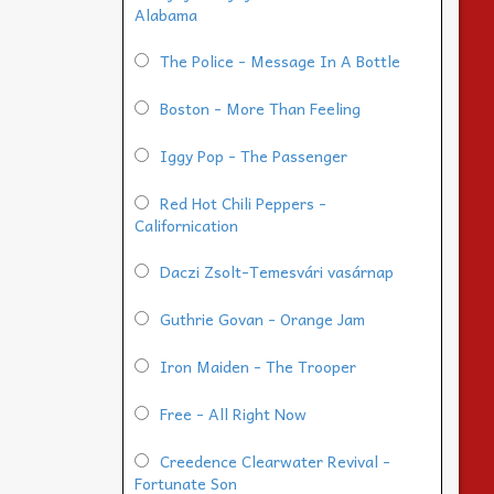
Alabama
The Police - Message In A Bottle
Boston - More Than Feeling
Iggy Pop - The Passenger
Red Hot Chili Peppers -
Californication
Daczi Zsolt-Temesvári vasárnap
Guthrie Govan - Orange Jam
Iron Maiden - The Trooper
Free - All Right Now
Creedence Clearwater Revival -
Fortunate Son