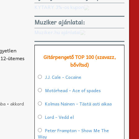
KYTARY 3%-os kupon
Muziker ajánlatai:
Muziker.hu ajánlatai
gyetlen
Gitárpengető TOP 100 (szavazz,
a 12-ütemes
bővítsd)
J.J. Cale - Cocaine
Motörhead - Ace of spades
aba
•
akkord
Kolmas Nainen - Tästä asti aikaa
Lord - Vedd el
Peter Frampton - Show Me The
Way