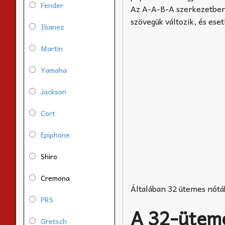
Fender
Az A-A-B-A szerkezetben 
szövegük változik, és eset
Ibanez
Martin
Yamaha
Jackson
Cort
Epiphone
Shiro
Cremona
Általában 32 ütemes nótá
PRS
A 32-üteme
Gretsch