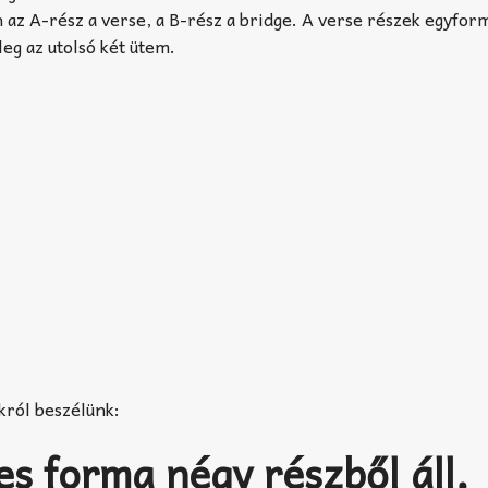
az A-rész a verse, a B-rész a bridge. A verse részek egyform
leg az utolsó két ütem.
król beszélünk:
s forma négy részből áll,