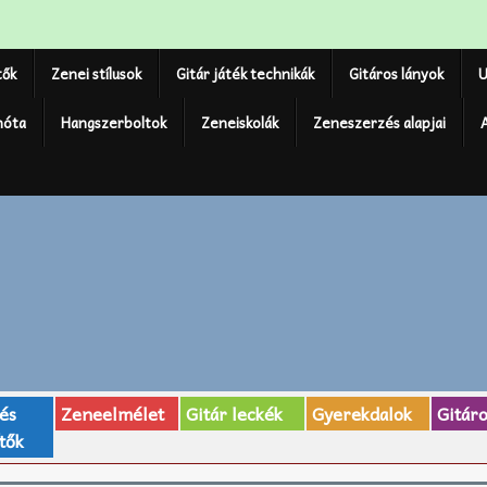
tők
Zenei stílusok
Gitár játék technikák
Gitáros lányok
U
nóta
Hangszerboltok
Zeneiskolák
Zeneszerzés alapjai
 és
Zeneelmélet
Gitár leckék
Gyerekdalok
Gitár
tők