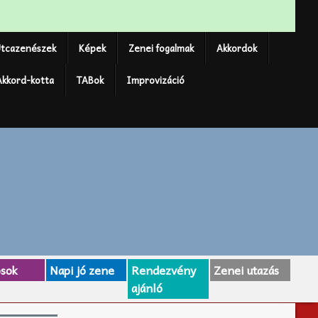
tcazenészek
Képek
Zenei fogalmak
Akkordok
Akkord-kotta
TABok
Improvizáció
osok
Napi jó zene
Rendezvény
Zenei utazás
ajánló