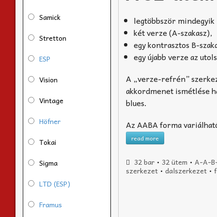
Samick
legtöbbször mindegyik 
két verze (A-szakasz),
Stretton
egy kontrasztos B-szaka
egy újabb verze az uto
ESP
A „verze-refrén” szerke
Vision
akkordmenet ismétlése h
Vintage
blues.
Höfner
Az AABA forma variálható
read more
Tokai
32 bar
•
32 ütem
•
A-A-B
Sigma
szerkezet
•
dalszerkezet
•
LTD (ESP)
Framus