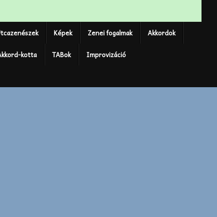
tcazenészek
Képek
Zenei fogalmak
Akkordok
Akkord-kotta
TABok
Improvizáció