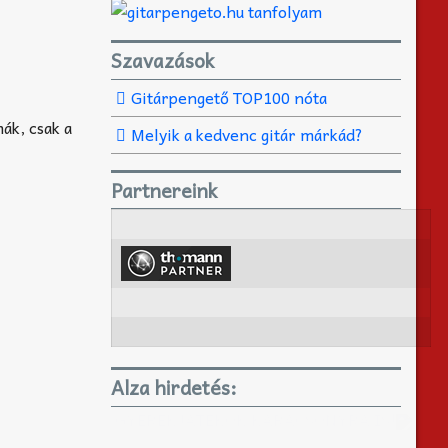
Szavazások
Gitárpengető TOP100 nóta
ák, csak a
Melyik a kedvenc gitár márkád?
Partnereink
Alza hirdetés:
GYEREKJÁTÉKOK KARÁCSONYRA IS!