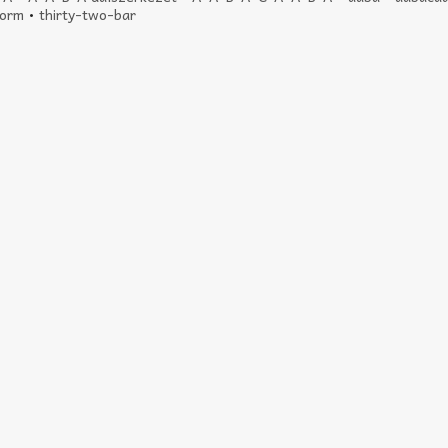
form
•
thirty-two-bar