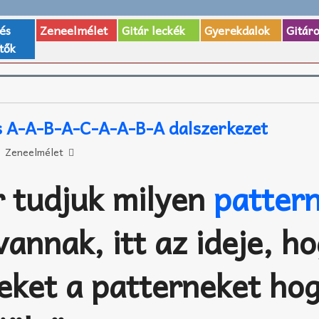
 és
Zeneelmélet
Gitár leckék
Gyerekdalok
Gitár
tők
s A-A-B-A-C-A-A-B-A dalszerkezet
Zeneelmélet
 tudjuk milyen
patter
annak, itt az ideje, h
zeket a patterneket ho