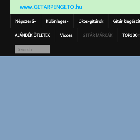
www.GITARPENGETO.hu
Népszerű-
Különleges-
Okos-gitárok
Gitár kiegészí
AJÁNDÉK ÖTLETEK
Vicces
GITÁR MÁRKÁK
TOP100 