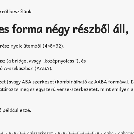
król beszélünk:
s forma négy részből áll,
rész nyolc ütemből (4×8=32),
sz (a bridge, avagy „középnyolcas”), és
lsó A-szakaszban (AABA).
zet (avagy ABA szerkezet) kombinálható az AABA formával. E
atározza meg az egyszerű verze-szerkezetet, mint amilyen 
 például ezzé:
-A
•
A-A-B-A dalszerkezet
•
A-A-B-A-C-A-A-B-A
•
aaba
•
aabaca