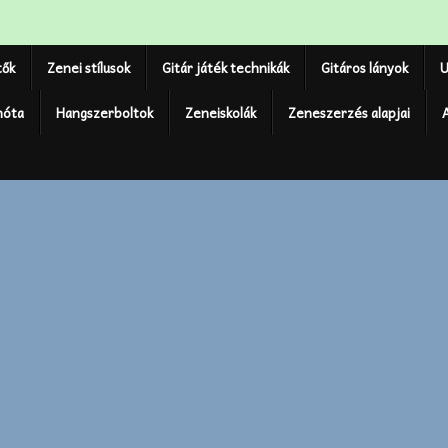
tők
Zenei stílusok
Gitár játék technikák
Gitáros lányok
U
nóta
Hangszerboltok
Zeneiskolák
Zeneszerzés alapjai