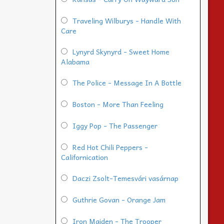
Traveling Wilburys - Handle With
Care
Lynyrd Skynyrd - Sweet Home
Alabama
The Police - Message In A Bottle
Boston - More Than Feeling
Iggy Pop - The Passenger
Red Hot Chili Peppers -
Californication
Daczi Zsolt-Temesvári vasárnap
Guthrie Govan - Orange Jam
Iron Maiden - The Trooper