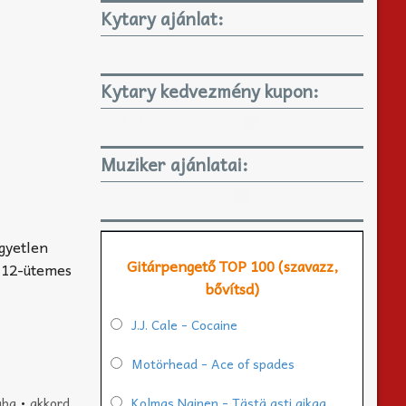
Kytary ajánlat:
Kytary kedvezmény kupon:
KYTARY 3%-os kupon
Muziker ajánlatai:
Muziker.hu ajánlatai
gyetlen
Gitárpengető TOP 100 (szavazz,
a 12-ütemes
bővítsd)
J.J. Cale - Cocaine
Motörhead - Ace of spades
aba
•
akkord
Kolmas Nainen - Tästä asti aikaa