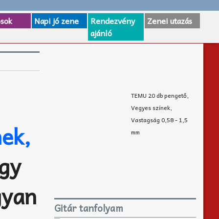
osok
Napi jó zene
Rendezvény
Zenei utazás
ajánló
TEMU 20 db pengető,
Vegyes színek,
Vastagság 0,58 - 1,5
nek,
mm
ogy
gyan
Gitár tanfolyam