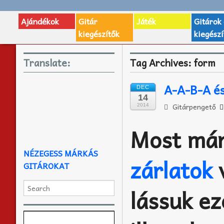
Ajándékok
Gitár
Játék
Gitárok
kiegészítők
kiegészí
Translate:
Tag Archives:
form
A-A-B-A é
DEC
14
SEGÍTÜNK AJÁNDÉK
Gitárpengető
2014
ÖTLETET ADNI
Most már
NÉZEGESS MÁRKÁS
zárlatok
v
GITÁROKAT
lássuk e