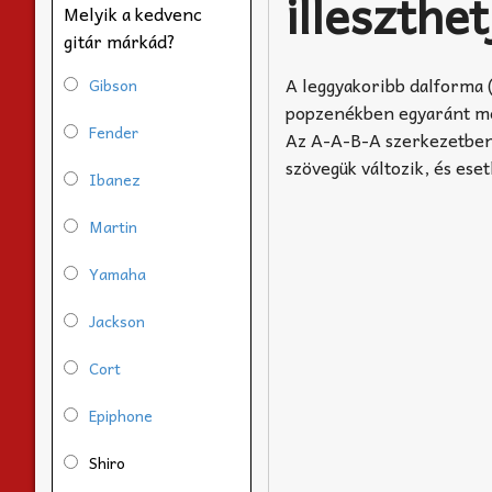
illeszthe
Melyik a kedvenc
gitár márkád?
A leggyakoribb dalforma 
Gibson
popzenékben egyaránt me
Fender
Az A-A-B-A szerkezetben 
szövegük változik, és eset
Ibanez
Martin
Yamaha
Jackson
Cort
Epiphone
Shiro