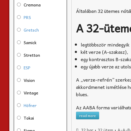
Cremona
Általában 32 ütemes nótá
PRS
A 32-üteme
Gretsch
Samick
legtöbbször mindegyik 
két verze (A-szakasz),
Stretton
egy kontrasztos B-szaka
egy újabb verze az uto
ESP
A „verze-refrén” szerke
Vision
akkordmenet ismétlése h
Vintage
blues.
Höfner
Az AABA forma variálható
read more
Tokai
32 bar
•
32 ütem
•
A-A-B
Sigma