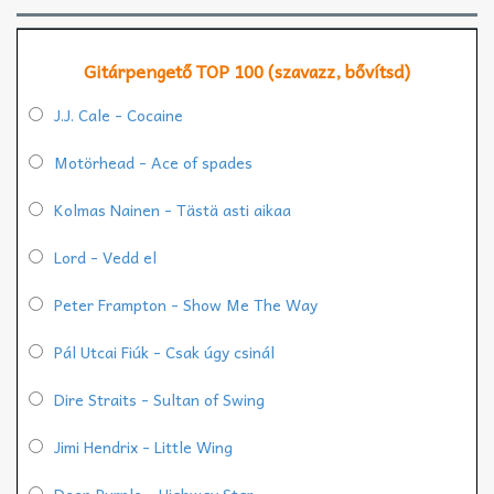
Gitárpengető TOP 100 (szavazz, bővítsd)
J.J. Cale - Cocaine
Motörhead - Ace of spades
Kolmas Nainen - Tästä asti aikaa
Lord - Vedd el
Peter Frampton - Show Me The Way
Pál Utcai Fiúk - Csak úgy csinál
Dire Straits - Sultan of Swing
Jimi Hendrix - Little Wing
Deep Purple - Highway Star