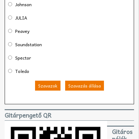
Johnson
JULIA
Peavey
Soundstation
Spector
Toledo
Szavazok
Szavazás állása
Gitárpengető QR
Gitáros
pólók