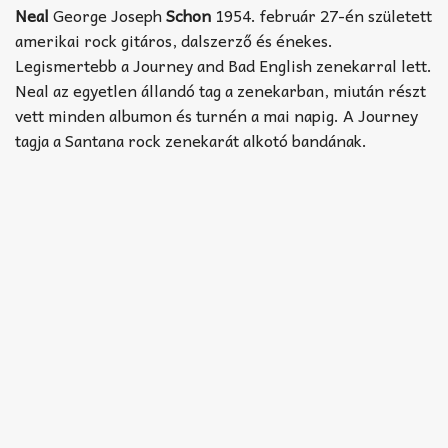
Akkord-kotta
Neal
George Joseph
Schon
1954. február 27-én született
amerikai rock gitáros, dalszerző és énekes.
TABok
Legismertebb a Journey and Bad English zenekarral lett.
Neal az egyetlen állandó tag a zenekarban, miután részt
Improvizáció
vett minden albumon és turnén a mai napig. A Journey
tagja a Santana rock zenekarát alkotó bandának.