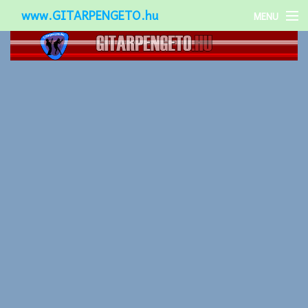
www.GITARPENGETO.hu
MENU
Népszerű-
Különleges-
Okos-gitárok
Gitár kiegészítők
Zenei stílusok
Gitár játék technikák
Gitáros lányok
Utcazenészek
Képek