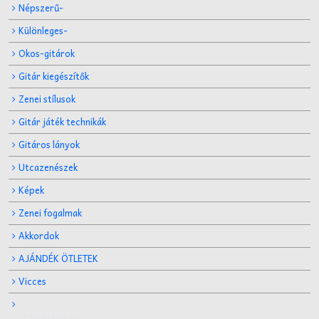
Népszerű-
Különleges-
Okos-gitárok
Gitár kiegészítők
Zenei stílusok
Gitár játék technikák
Gitáros lányok
Utcazenészek
Képek
Zenei fogalmak
Akkordok
AJÁNDÉK ÖTLETEK
Vicces
GITÁR MÁRKÁK