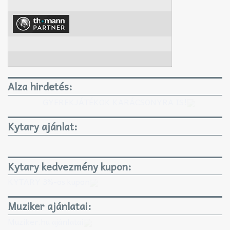
Alza hirdetés:
GYEREKJÁTÉKOK KARÁCSONYRA IS!
Kytary ajánlat:
Kytary kedvezmény kupon:
KYTARY 3%-os kupon
Muziker ajánlatai:
Muziker.hu ajánlatai