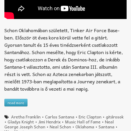
Schon Oklahomában született, Tinker Air Force Base-
ben. Először öt éves kora körül vette fel a gitárt.
Gyorsan tanult és 15 éves tinédzserként csatlakozott
Santanához. Schon mesélte, hogy Eric Clapton is kérte,
hogy csatlakozzon a Derek és Dominos-hoz, de inkább
Santana-t választotta, ami után Santana III. albumán
részt is vett. Schon az Azteca zenekarban játszott,
mielőtt 1973-ban meglapaította a Journey zenekart, a
bandát továbbra is ő vezeti a mai napig.
read more
Aretha Franklin
•
Carlos Santana
•
Eric Clapton
•
gitárosok
•
Gladys Knight
•
Jimi Hendrix
•
Music Hall of Fame
•
Neal
George Joseph Schon
•
Neal Schon
•
Oklahoma
•
Santana
•