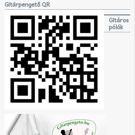
Gitárpengető QR
Gitáros
pólók