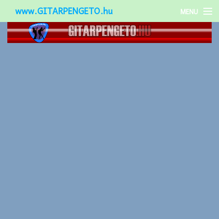
www.GITARPENGETO.hu
MENU
Népszerű-
Különleges-
Okos-gitárok
Gitár kiegészítők
Zenei stílusok
Gitár játék technikák
Gitáros lányok
Utcazenészek
Képek