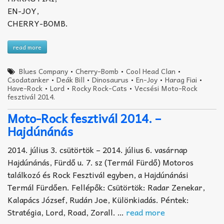
EN-JOY,
CHERRY-BOMB.
read more
Blues Company
•
Cherry-Bomb
•
Cool Head Clan
•
Csodatanker
•
Deák Bill
•
Dinosaurus
•
En-Joy
•
Harag Fiai
•
Have-Rock
•
Lord
•
Rocky Rock-Cats
•
Vecsési Moto-Rock
fesztivál 2014.
Moto-Rock fesztivál 2014. –
Hajdúnánás
2014. július 3. csütörtök – 2014. július 6. vasárnap
Hajdúnánás, Fürdő u. 7. sz (Termál Fürdő) Motoros
találkozó és Rock Fesztivál egyben, a Hajdúnánási
Termál Fürdően. Fellépők: Csütörtök: Radar Zenekar,
Kalapács József, Rudán Joe, Különkiadás. Péntek:
Stratégia, Lord, Road, Zorall. …
read more