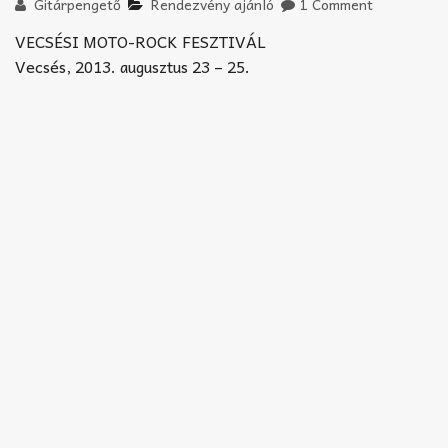
Akkord-kotta
Gitárpengető
Rendezvény ajánló
1 Comment
VECSÉSI MOTO-ROCK FESZTIVÁL
TABok
Vecsés, 2013. augusztus 23 – 25.
Improvizáció