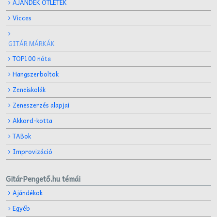
AJÁNDÉK ÖTLETEK
Vicces
GITÁR MÁRKÁK
TOP100 nóta
Hangszerboltok
Zeneiskolák
Zeneszerzés alapjai
Akkord-kotta
TABok
Improvizáció
GitárPengető.hu témái
Ajándékok
Egyéb