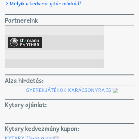
Melyik a kedvenc gitár márkád?
Partnereink
Alza hirdetés:
GYEREKJÁTÉKOK KARÁCSONYRA IS!
Kytary ajánlat:
Kytary kedvezmény kupon:
KYTARY 3%-os kupon