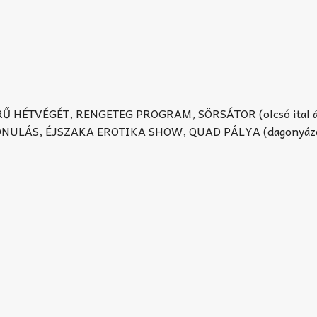
Ű HÉTVÉGÉT, RENGETEG PROGRAM, SÖRSÁTOR (olcsó ital á
ONULÁS, ÉJSZAKA EROTIKA SHOW, QUAD PÁLYA (dagonyáz