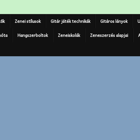
tők
Zenei stílusok
Gitár játék technikák
Gitáros lányok
U
nóta
Hangszerboltok
Zeneiskolák
Zeneszerzés alapjai