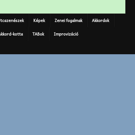
tcazenészek
Képek
Zenei fogalmak
Akkordok
Akkord-kotta
TABok
Improvizáció