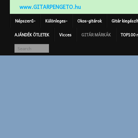
www.GITARPENGETO.hu
Népszerű-
Különleges-
Okos-gitárok
Gitár kiegészí
AJÁNDÉK ÖTLETEK
Vicces
GITÁR MÁRKÁK
TOP100 