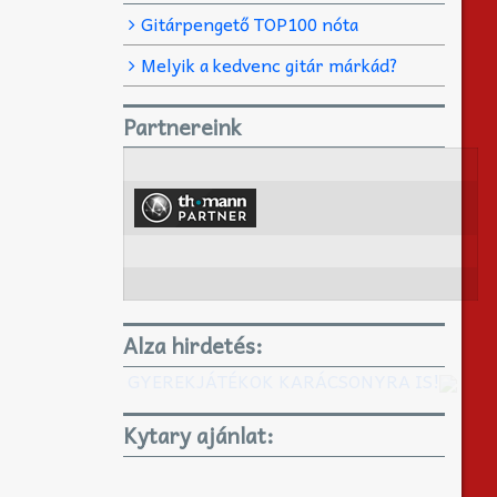
Gitárpengető TOP100 nóta
Melyik a kedvenc gitár márkád?
Partnereink
Alza hirdetés:
GYEREKJÁTÉKOK KARÁCSONYRA IS!
Kytary ajánlat: