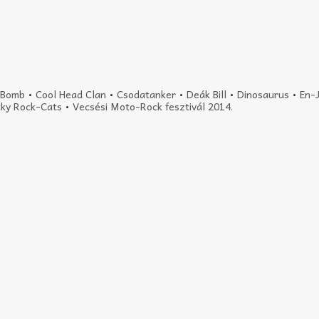
-Bomb
•
Cool Head Clan
•
Csodatanker
•
Deák Bill
•
Dinosaurus
•
En-
ky Rock-Cats
•
Vecsési Moto-Rock fesztivál 2014.