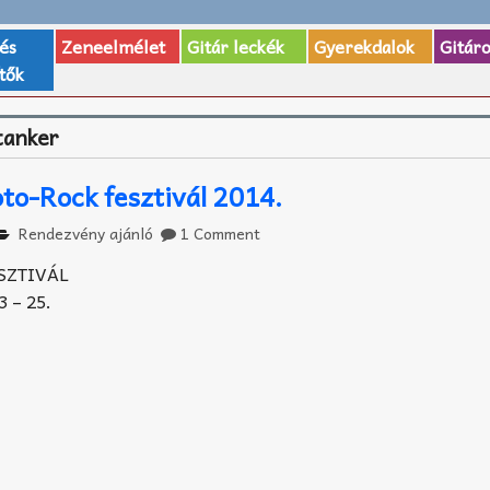
 és
Zeneelmélet
Gitár leckék
Gyerekdalok
Gitár
tők
tanker
to-Rock fesztivál 2014.
Rendezvény ajánló
1 Comment
SZTIVÁL
3 – 25.