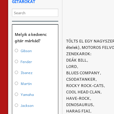
GITÁROKAT
Melyik a kedvenc
gitár márkád?
TÖLTS EL EGY NAGYSZER
ételek), MOTOROS FELV
Gibson
ZENEKAROK:
DEÁK BILL,
Fender
LORD,
BLUES COMPANY,
Ibanez
CSODATANKER,
Martin
ROCKY ROCK-CATS,
COOL HEAD CLAN,
Yamaha
HAVE-ROCK,
DINOSAURUS,
Jackson
HARAG FIAI,