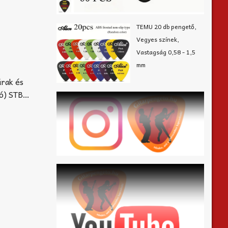
TEMU 20 db pengető,
Vegyes színek,
Vastagság 0,58 - 1,5
mm
rak és
ó) STB…