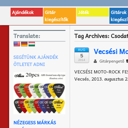
Ajándékok
Gitár
Játék
Gitárok
kiegészítők
kiegészí
Translate:
Tag Archives:
Csoda
Vecsési Mo
AUG
5
SEGÍTÜNK AJÁNDÉK
Gitárpengető
2014
ÖTLETET ADNI
VECSÉSI MOTO-ROCK FE
Vecsés, 2013. augusztus 2
NÉZEGESS MÁRKÁS