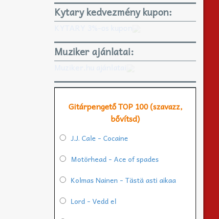
Kytary kedvezmény kupon:
KYTARY 3%-os kupon
Muziker ajánlatai:
Muziker.hu ajánlatai
Gitárpengető TOP 100 (szavazz,
bővítsd)
J.J. Cale - Cocaine
Motörhead - Ace of spades
Kolmas Nainen - Tästä asti aikaa
Lord - Vedd el