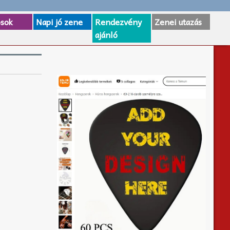
osok
Napi jó zene
Rendezvény
Zenei utazás
ajánló