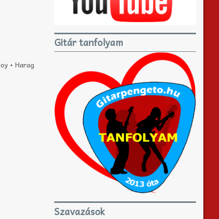
Gitár tanfolyam
Joy
•
Harag
Szavazások