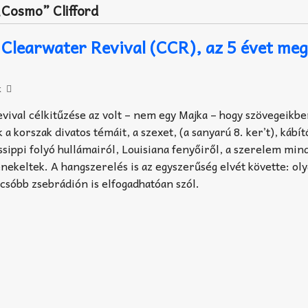
Cosmo” Clifford
Clearwater Revival (CCR), az 5 évet meg
k
ival célkitűzése az volt – nem egy Majka – hogy szövegeikb
 korszak divatos témáit, a szexet, (a sanyarú 8. ker’t), kábít
sissippi folyó hullámairól, Louisiana fenyőiről, a szerelem mi
nekeltek. A hangszerelés is az egyszerűség elvét követte: ol
csóbb zsebrádión is elfogadhatóan szól.