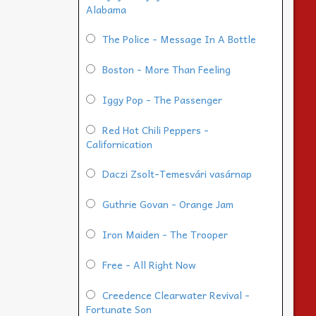
Alabama
The Police - Message In A Bottle
Boston - More Than Feeling
Iggy Pop - The Passenger
Red Hot Chili Peppers -
Californication
Daczi Zsolt-Temesvári vasárnap
Guthrie Govan - Orange Jam
Iron Maiden - The Trooper
Free - All Right Now
Creedence Clearwater Revival -
Fortunate Son