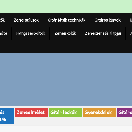
tők
Zenei stílusok
Gitár játék technikák
Gitáros lányok
U
nóta
Hangszerboltok
Zeneiskolák
Zeneszerzés alapjai
 és
Zeneelmélet
Gitár leckék
Gyerekdalok
Gitár
tők