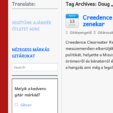
Translate:
Tag Archives:
Doug „
Creedence 
NOV
13
zenekar
SEGÍTÜNK AJÁNDÉK
2016
ÖTLETET ADNI
Gitárpengető
Gitároso
Creedence Clearwater Rev
messzemenően elkerüljék a
NÉZEGESS MÁRKÁS
politikát, helyette a Mis
GITÁROKAT
örömeiről és bánatairól é
a hangzás ami még a legol
Melyik a kedvenc
gitár márkád?
Gibson