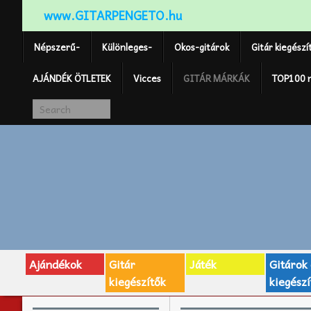
www.GITARPENGETO.hu
Népszerű-
Különleges-
Okos-gitárok
Gitár kiegészí
AJÁNDÉK ÖTLETEK
Vicces
GITÁR MÁRKÁK
TOP100 
Ajándékok
Gitár
Játék
Gitárok
kiegészítők
kiegészí