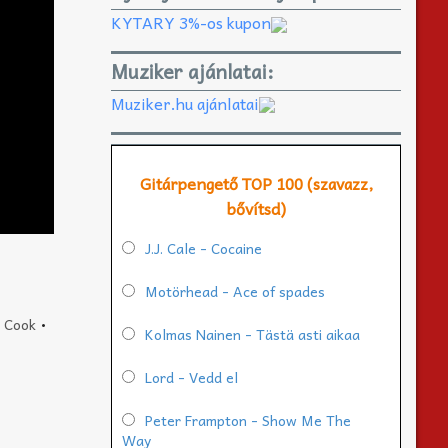
KYTARY 3%-os kupon
Muziker ajánlatai:
Muziker.hu ajánlatai
Gitárpengető TOP 100 (szavazz,
bővítsd)
J.J. Cale - Cocaine
Motörhead - Ace of spades
 Cook
•
Kolmas Nainen - Tästä asti aikaa
Lord - Vedd el
Peter Frampton - Show Me The
Way