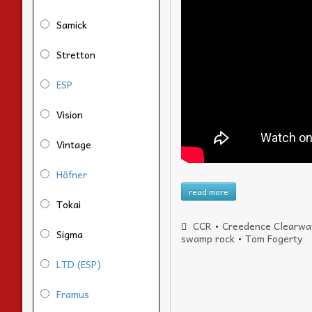
Samick
Stretton
ESP
Vision
Vintage
Höfner
read more
Tokai
CCR
•
Creedence Clearwat
Sigma
swamp rock
•
Tom Fogerty
LTD (ESP)
Framus