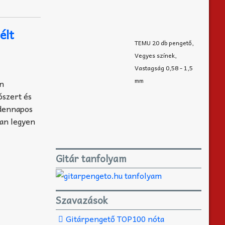
élt
TEMU 20 db pengető,
Vegyes színek,
Vastagság 0,58 - 1,5
mm
en
ószert és
ndennapos
yan legyen
Gitár tanfolyam
Szavazások
Gitárpengető TOP100 nóta