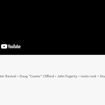
er Revival
•
Doug "Cosmo" Clifford
•
John Fogerty
•
roots rock
•
Stu