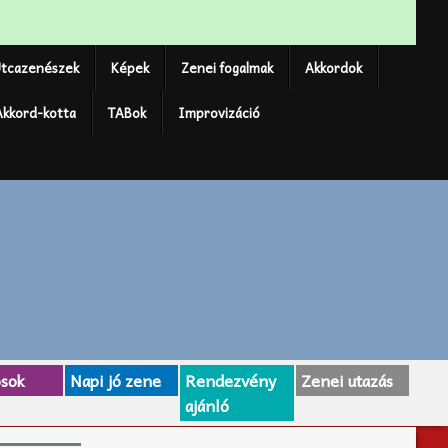
tcazenészek
Képek
Zenei fogalmak
Akkordok
Akkord-kotta
TABok
Improvizáció
osok
Napi jó zene
Rendezvény
Zenei utazás
ajánló