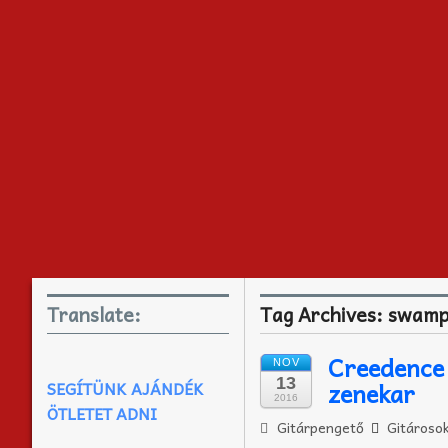
Translate:
Tag Archives:
swamp
Creedence 
NOV
13
zenekar
SEGÍTÜNK AJÁNDÉK
2016
ÖTLETET ADNI
Gitárpengető
Gitároso