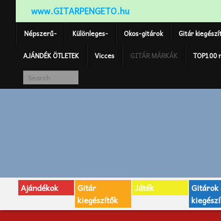
www.GITARPENGETO.hu
Népszerű-
Különleges-
Okos-gitárok
Gitár kiegészí
AJÁNDÉK ÖTLETEK
Vicces
GITÁR MÁRKÁK
TOP100 
Ajándékok
Gitár
Játék
Gitárok
kiegészítők
kiegészí