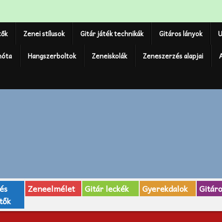
tők
Zenei stílusok
Gitár játék technikák
Gitáros lányok
U
nóta
Hangszerboltok
Zeneiskolák
Zeneszerzés alapjai
 és
Zeneelmélet
Gitár leckék
Gyerekdalok
Gitár
tők