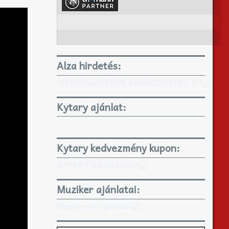
Alza hirdetés:
GYEREKJÁTÉKOK KARÁCSONYRA IS!
Kytary ajánlat:
Kytary kedvezmény kupon:
KYTARY 3%-os kupon
Muziker ajánlatai:
Muziker.hu ajánlatai