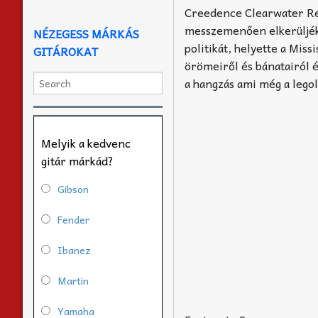
Creedence Clearwater Rev
messzemenően elkerüljék a
NÉZEGESS MÁRKÁS
politikát, helyette a Mis
GITÁROKAT
örömeiről és bánatairól é
a hangzás ami még a legol
Melyik a kedvenc
gitár márkád?
Gibson
Fender
Ibanez
Martin
Yamaha