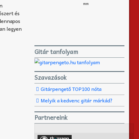
mm
en
ószert és
ndennapos
yan legyen
Gitár tanfolyam
Szavazások
Gitárpengető TOP100 nóta
Melyik a kedvenc gitár márkád?
Partnereink