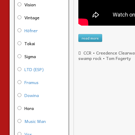
Vision
Vintage
Höfner
read more
Tokai
CCR
•
Creedence Clearwat
Sigma
swamp rock
•
Tom Fogerty
LTD (ESP)
Framus
Dowina
Hora
Music Man
Vox