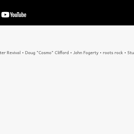
er Revival
•
Doug "Cosmo" Clifford
•
John Fogerty
•
roots rock
•
Stu