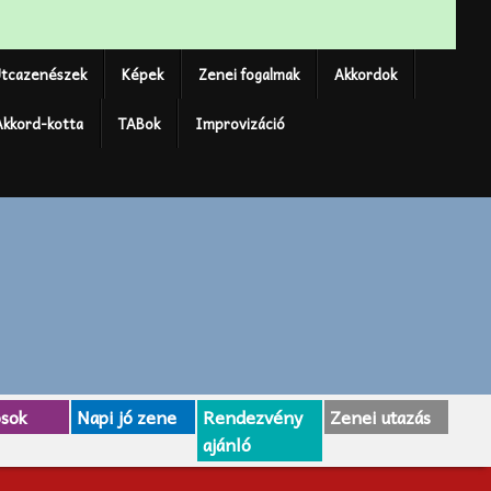
tcazenészek
Képek
Zenei fogalmak
Akkordok
Akkord-kotta
TABok
Improvizáció
osok
Napi jó zene
Rendezvény
Zenei utazás
ajánló