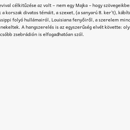
ival célkitűzése az volt – nem egy Majka – hogy szövegeikb
 korszak divatos témáit, a szexet, (a sanyarú 8. ker’t), kábít
sissippi folyó hullámairól, Louisiana fenyőiről, a szerelem mi
nekeltek. A hangszerelés is az egyszerűség elvét követte: ol
csóbb zsebrádión is elfogadhatóan szól.