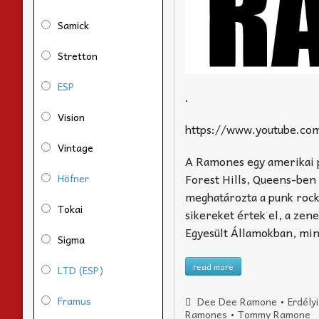
Samick
Stretton
ESP
.
Vision
https://www.youtube.co
Vintage
A Ramones egy amerikai p
Forest Hills, Queens-ben 
Höfner
meghatározta a punk rock
Tokai
sikereket értek el, a zen
Egyesült Államokban, min
Sigma
read more
LTD (ESP)
Framus
Dee Dee Ramone
•
Erdély
Ramones
•
Tommy Ramone