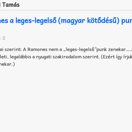
i Tamás
s a leges-legelső (magyar kötődésű) pu
k
ai szerint:
A Ramones nem a „leges-legelső”punk zenekar…..
lleti, legalábbis a nyugati szakirodalom szerint. (Ezért így írju
nekar.)