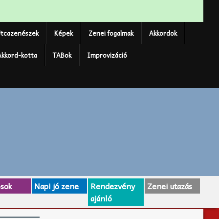
tcazenészek
Képek
Zenei fogalmak
Akkordok
Akkord-kotta
TABok
Improvizáció
osok
Napi jó zene
Rendezvény
Zenei utazás
ajánló