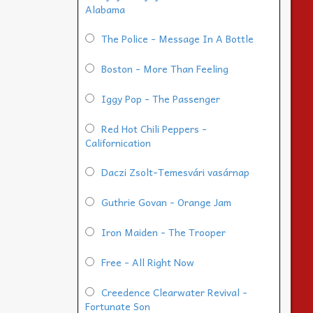
Alabama
The Police - Message In A Bottle
Boston - More Than Feeling
Iggy Pop - The Passenger
Red Hot Chili Peppers -
Californication
Daczi Zsolt-Temesvári vasárnap
Guthrie Govan - Orange Jam
Iron Maiden - The Trooper
Free - All Right Now
Creedence Clearwater Revival -
Fortunate Son