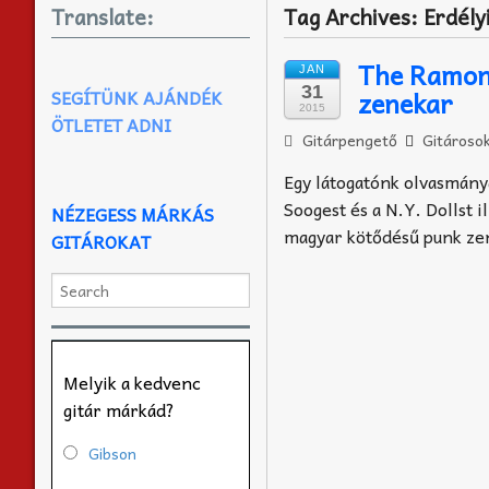
Translate:
Tag Archives:
Erdély
The Ramone
JAN
31
zenekar
SEGÍTÜNK AJÁNDÉK
2015
ÖTLETET ADNI
Gitárpengető
Gitároso
Egy látogatónk olvasmány
Soogest és a N.Y. Dollst i
NÉZEGESS MÁRKÁS
magyar kötődésű punk ze
GITÁROKAT
Melyik a kedvenc
gitár márkád?
Gibson