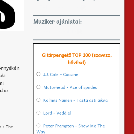
KYTARY 3%-os kupon
Muziker ajánlatai:
Muziker.hu ajánlatai
Gitárpengető TOP 100 (szavazz,
bővítsd)
környékén
J.J. Cale - Cocaine
aki
mi
Motörhead - Ace of spades
d az
Kolmas Nainen - Tästä asti aikaa
Lord - Vedd el
Peter Frampton - Show Me The
k
•
The
Way