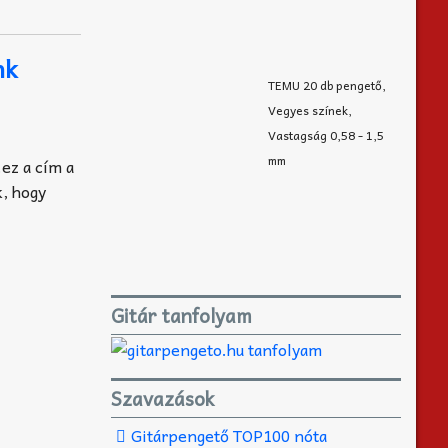
nk
TEMU 20 db pengető,
Vegyes színek,
Vastagság 0,58 - 1,5
mm
ez a cím a
k, hogy
Gitár tanfolyam
Szavazások
Gitárpengető TOP100 nóta