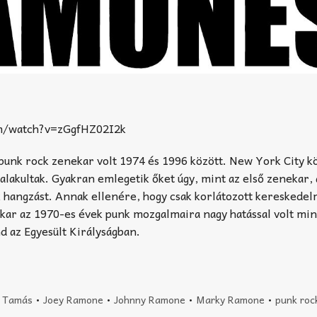
m/watch?v=zGgfHZ02I2k
unk rock zenekar volt 1974 és 1996 között. New York City 
alakultak. Gyakran emlegetik őket úgy, mint az első zenekar, 
 hangzást. Annak ellenére, hogy csak korlátozott kereskedel
ekar az 1970-es évek punk mozgalmaira nagy hatással volt min
d az Egyesült Királyságban.
i Tamás
•
Joey Ramone
•
Johnny Ramone
•
Marky Ramone
•
punk roc