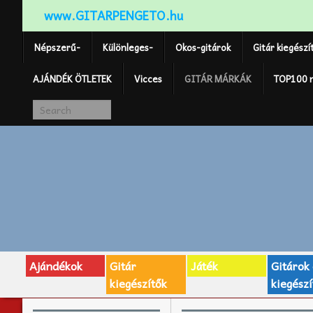
www.GITARPENGETO.hu
Népszerű-
Különleges-
Okos-gitárok
Gitár kiegészí
AJÁNDÉK ÖTLETEK
Vicces
GITÁR MÁRKÁK
TOP100 
Ajándékok
Gitár
Játék
Gitárok
kiegészítők
kiegészí