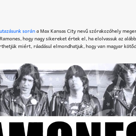
utazásunk során
a Max Kansas City nevű szórakozóhely mege
 Ramones, hogy nagy sikereket értek el, ha elolvassuk az alább
thetjük miért, ráadásul elmondhatjuk, hogy van magyar kötőd