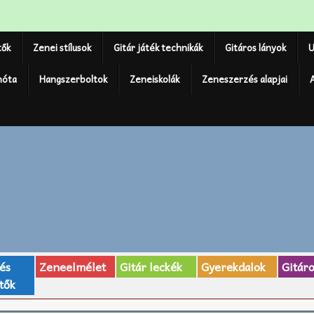
tők
Zenei stílusok
Gitár játék technikák
Gitáros lányok
U
nóta
Hangszerboltok
Zeneiskolák
Zeneszerzés alapjai
 és
Zeneelmélet
Gitár leckék
Gyerekdalok
Gitár
tők