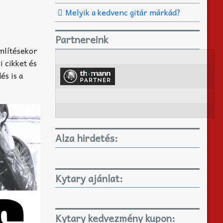
Melyik a kedvenc gitár márkád?
Partnereink
mlítésekor
i cikket és
és is a
Alza hirdetés:
GYEREKJÁTÉKOK KARÁCSONYRA IS!
Kytary ajánlat:
Kytary kedvezmény kupon: