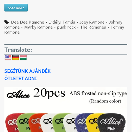
read more
Dee Dee Ramone
•
Erdélyi Tamás
•
Joey Ramone
•
Johnny
Ramone
•
Marky Ramone
•
punk rock
•
The Ramones
•
Tommy
Ramone
Translate:
SEGÍTÜNK AJÁNDÉK
ÖTLETET ADNI