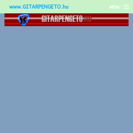
www.GITARPENGETO.hu
MENU
Népszerű-
Különleges-
Okos-gitárok
Gitár kiegészítők
Zenei stílusok
Gitár játék technikák
Gitáros lányok
Utcazenészek
Képek