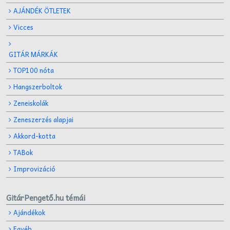
AJÁNDÉK ÖTLETEK
Vicces
GITÁR MÁRKÁK
TOP100 nóta
Hangszerboltok
Zeneiskolák
Zeneszerzés alapjai
Akkord-kotta
TABok
Improvizáció
GitárPengető.hu témái
Ajándékok
Egyéb