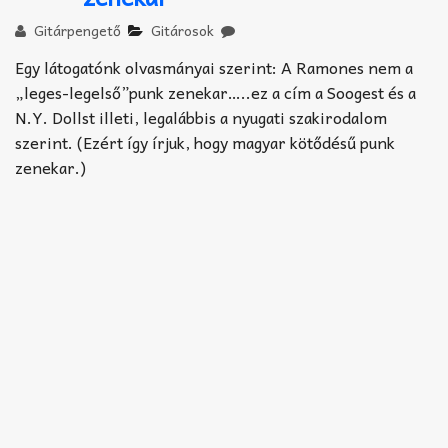
Akkord-kotta
Gitárpengető
Gitárosok
TABok
Egy látogatónk olvasmányai szerint:
A Ramones nem a
„leges-legelső”punk zenekar…..ez a cím a Soogest és a
Improvizáció
N.Y. Dollst illeti, legalábbis a nyugati szakirodalom
szerint. (Ezért így írjuk, hogy magyar kötődésű punk
zenekar.)