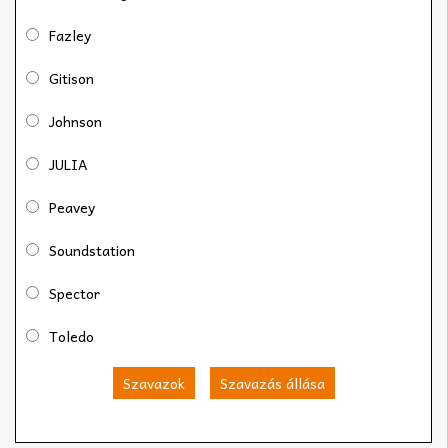
Fazley
Gitison
Johnson
JULIA
Peavey
Soundstation
Spector
Toledo
Szavazok
Szavazás állása