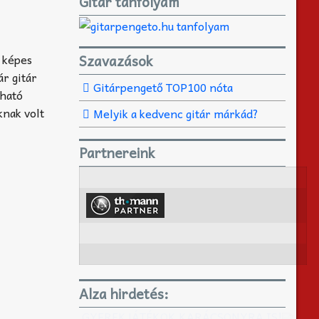
Gitár tanfolyam
Szavazások
 képes
ár gitár
Gitárpengető TOP100 nóta
tható
knak volt
Melyik a kedvenc gitár márkád?
Partnereink
Alza hirdetés:
GYEREKJÁTÉKOK KARÁCSONYRA IS!