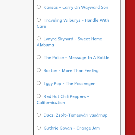
Kansas - Carry On Wayward Son
Traveling Wilburys - Handle With
Care
Lynyrd Skynyrd - Sweet Home
Alabama
The Police - Message In A Bottle
Boston - More Than Feeling
Iggy Pop - The Passenger
Red Hot Chili Peppers -
Californication
Daczi Zsolt-Temesvári vasárnap
Guthrie Govan - Orange Jam