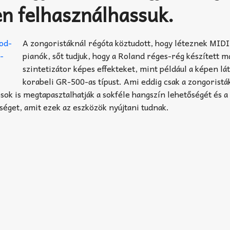
n felhasználhassuk.
A zongoristáknál régóta köztudott, hogy léteznek MIDI
pianók, sőt tudjuk, hogy a Roland réges-rég készített m
szintetizátor képes effekteket, mint például a képen lá
korabeli GR-500-as típust. Ami eddig csak a zongoristá
sok is megtapasztalhatják a sokféle hangszín lehetőségét és a
éget, amit ezek az eszközök nyújtani tudnak.