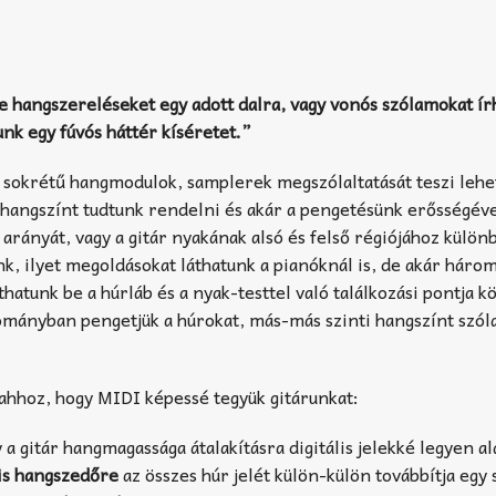
e hangszereléseket egy adott dalra, vagy vonós szólamokat í
unk egy fúvós háttér kíséretet.”
 sokrétű hangmodulok, samplerek megszólaltatását teszi lehe
hangszínt tudtunk rendelni és akár a pengetésünk erősségéve
 arányát, vagy a gitár nyakának alsó és felső régiójához külön
, ilyet megoldásokat láthatunk a pianóknál is, de akár háro
hatunk be a húrláb és a nyak-testtel való találkozási pontja kö
ományban pengetjük a húrokat, más-más szinti hangszínt szól
ahhoz, hogy MIDI képessé tegyük gitárunkat:
 gitár hangmagassága átalakításra digitális jelekké legyen al
is hangszedőre
az összes húr jelét külön-külön továbbítja egy sz