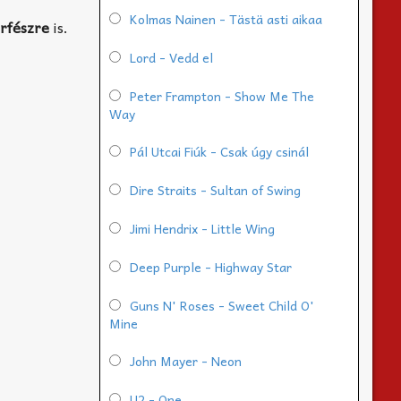
Kolmas Nainen - Tästä asti aikaa
erfészre
is.
Lord - Vedd el
Peter Frampton - Show Me The
Way
Pál Utcai Fiúk - Csak úgy csinál
Dire Straits - Sultan of Swing
Jimi Hendrix - Little Wing
Deep Purple - Highway Star
Guns N' Roses - Sweet Child O'
Mine
John Mayer - Neon
U2 - One