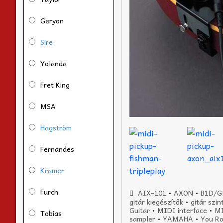
Geryon
Sire
Yolanda
Fret King
MSA
Hagström
Fernandes
Kramer
Furch
AIX-101
•
AXON
•
B1D/G
gitár kiegészítők
•
gitár szin
Guitar
•
MIDI interface
•
MI
Tobias
sampler
•
YAMAHA
•
You Ro