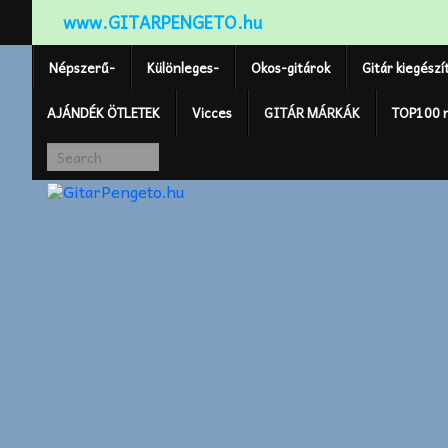
www.GITARPENGETO.hu
Népszerű-
Különleges-
Okos-gitárok
Gitár kiegészí
AJÁNDÉK ÖTLETEK
Vicces
GITÁR MÁRKÁK
TOP100 