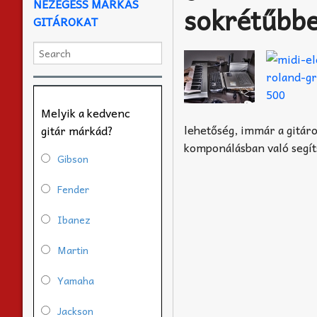
NÉZEGESS MÁRKÁS
sokrétűbbe
GITÁROKAT
Melyik a kedvenc
lehetőség, immár a gitáro
gitár márkád?
komponálásban való segíts
Gibson
Fender
Ibanez
Martin
Yamaha
Jackson