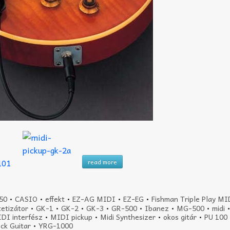
read more
50
•
CASIO
•
effekt
•
EZ-AG MIDI
•
EZ-EG
•
Fishman Triple Play MI
tetizátor
•
GK-1
•
GK-2
•
GK-3
•
GR-500
•
Ibanez
•
MG-500
•
midi
DI interfész
•
MIDI pickup
•
Midi Synthesizer
•
okos gitár
•
PU 100
ck Guitar
•
YRG-1000