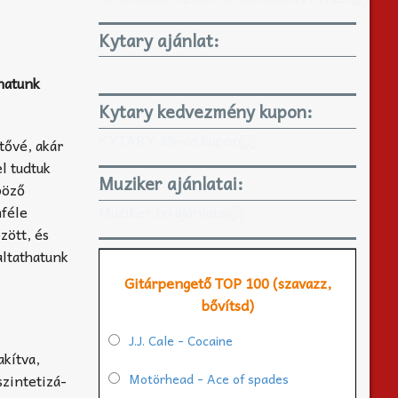
Kytary ajánlat:
rhatunk
Kytary kedvezmény kupon:
KYTARY 3%-os kupon
tővé, akár
l tudtuk
Muziker ajánlatai:
böző
Muziker.hu ajánlatai
mféle
zött, és
altathatunk
Gitárpengető TOP 100 (szavazz,
bővítsd)
J.J. Cale - Cocaine
akítva,
Motörhead - Ace of spades
in­te­ti­zá­