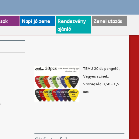
osok
Napi jó zene
Rendezvény
Zenei utazás
ajánló
TEMU 20 db pengető,
Vegyes színek,
Vastagság 0,58 - 1,5
mm
,