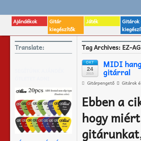
Ajándékok
Gitár
Játék
Gitárok
kiegészítők
kiegészí
Translate:
Tag Archives:
EZ-AG
MIDI hang 
OKT
24
gitárral
SEGÍTÜNK AJÁNDÉK
2015
ÖTLETET ADNI
Gitárpengető
Gitárok é
Ebben a ci
hogy miért
gitárunkat