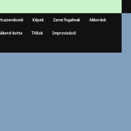
tcazenészek
Képek
Zenei fogalmak
Akkordok
Akkord-kotta
TABok
Improvizáció