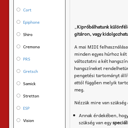
Cort
Epiphone
„
Kipróbálhatunk különfél
gitáron, vagy kidolgozhat
Shiro
A mai MIDI felhasználása
Cremona
minden egyes húrhoz két 
PRS
változtatni a két hangszín
hangszíneket rendelhetünk
Gretsch
pengetési tartományt állít
attól függően melyik tart
Samick
meg.
Stretton
Nézzük mire van szükség 
ESP
Annak érdekében, hogy a
Vision
szükség van egy
speciál