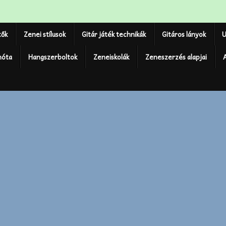
tők
Zenei stílusok
Gitár játék technikák
Gitáros lányok
U
nóta
Hangszerboltok
Zeneiskolák
Zeneszerzés alapjai