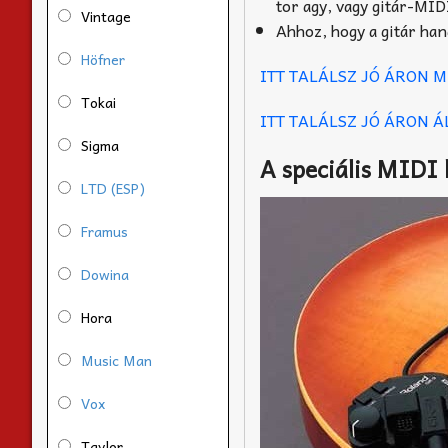
tor agy, vagy gitár-MID
Vintage
Ahhoz, hogy a gitár han
Höfner
ITT TALÁLSZ JÓ ÁRON 
Tokai
ITT TALÁLSZ JÓ ÁRON 
Sigma
A speciális MIDI
LTD (ESP)
Framus
Dowina
Hora
Music Man
Vox
Taylor