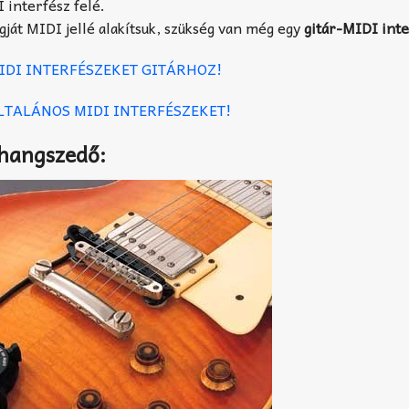
I interfész felé.
gját MIDI jellé alakítsuk, szükség van még egy
gitár-MIDI int
MIDI INTERFÉSZEKET GITÁRHOZ!
ÁLTALÁNOS MIDI INTERFÉSZEKET!
 hangszedő: